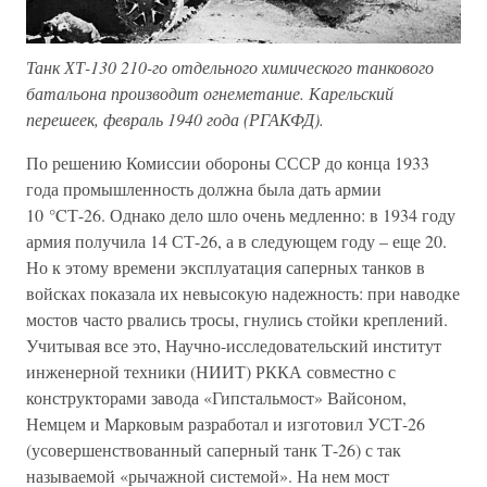
Танк ХТ-130 210-го отдельного химического танкового
батальона производит огнеметание. Карельский
перешеек, февраль 1940 года (РГАКФД).
По решению Комиссии обороны СССР до конца 1933
года промышленность должна была дать армии
10 °CТ-26. Однако дело шло очень медленно: в 1934 году
армия получила 14 СТ-26, а в следующем году – еще 20.
Но к этому времени эксплуатация саперных танков в
войсках показала их невысокую надежность: при наводке
мостов часто рвались тросы, гнулись стойки креплений.
Учитывая все это, Научно-исследовательский институт
инженерной техники (НИИТ) РККА совместно с
конструкторами завода «Гипстальмост» Вайсоном,
Немцем и Марковым разработал и изготовил УСТ-26
(усовершенствованный саперный танк Т-26) с так
называемой «рычажной системой». На нем мост