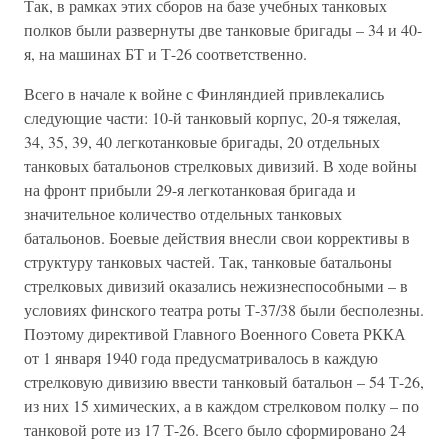
Так, в рамках этих сборов на базе учебных танковых
полков были развернуты две танковые бригады – 34 и 40-
я, на машинах БТ и Т-26 соответственно.
Всего в начале к войне с Финляндией привлекались
следующие части: 10-й танковый корпус, 20-я тяжелая,
34, 35, 39, 40 легкотанковые бригады, 20 отдельных
танковых батальонов стрелковых дивизий. В ходе войны
на фронт прибыли 29-я легкотанковая бригада и
значительное количество отдельных танковых
батальонов. Боевые действия внесли свои коррективы в
структуру танковых частей. Так, танковые батальоны
стрелковых дивизий оказались нежизнеспособными – в
условиях финского театра роты Т-37/38 были бесполезны.
Поэтому директивой Главного Военного Совета РККА
от 1 января 1940 года предусматривалось в каждую
стрелковую дивизию ввести танковый батальон – 54 Т-26,
из них 15 химических, а в каждом стрелковом полку – по
танковой роте из 17 Т-26. Всего было сформировано 24