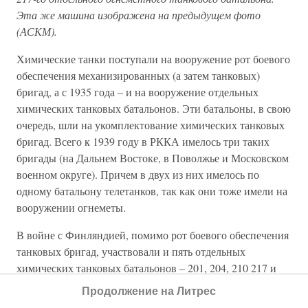
Эта же машина изображена на предыдущем фото
(АСКМ).
Химические танки поступали на вооружение рот боевого
обеспечения механизированных (а затем танковых)
бригад, а с 1935 года – и на вооружение отдельных
химических танковых батальонов. Эти батальоны, в свою
очередь, шли на укомплектование химических танковых
бригад. Всего к 1939 году в РККА имелось три таких
бригады (на Дальнем Востоке, в Поволжье и Московском
военном округе). Причем в двух из них имелось по
одному батальону телетанков, так как они тоже имели на
вооружении огнеметы.
В войне с Финляндией, помимо рот боевого обеспечения
танковых бригад, участвовали и пять отдельных
химических танковых батальонов – 201, 204, 210 217 и
218-й – из состава 30 и 36-й танковых бригад. Во время
Продолжение на Литрес
боевых действий химические танки оказались очень