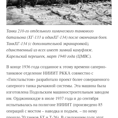
Танки 210-го отдельного химического танкового
батальона (ХГ-133 и одинХГ-134) после окончания боев.
ТанкХГ-134 (с дополнительной экранировкой),
единственный из всех имеет зимний камуфляж.
Карельский перешеек, март 1940 года (ЦМВС).
В конце 1936 года созданное к этому времени саперно-
танковое отделение НИИИТ РККА совместно с
«Гипстальстом» разработало проект более совершенного
саперного танка рычажной системы. Эта машина была
изготовлена Подольским машиностроительным заводом
им. Орджоникидзе в июле 1937 года и до сентября
испытывалась на полигоне НИИИТ (произведено 85
операций с мостом – наводка и подъем, – по нему
прошло 70 танков БТ и Т-26). В следующем году этот