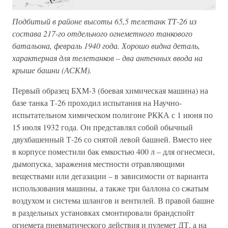
Подбитый в районе высоты 65,5 телетанк ТТ-26 из
состава 217-го отдельного огнеметного танкового
батальона, февраль 1940 года. Хорошо видна деталь,
характерная для телетанков – два антенных ввода на
крыше башни (АСКМ).
Первый образец БХМ-3 (боевая химическая машина) на
базе танка Т-26 проходил испытания на Научно-
испытательном химическом полигоне РККА с 1 июня по
15 июля 1932 года. Он представлял собой обычный
двухбашенный Т-26 со снятой левой башней. Вместо нее
в корпусе поместили бак емкостью 400 л – для огнесмеси,
дымопуска, заражения местности отравляющими
веществами или дегазации – в зависимости от варианта
использования машины, а также три баллона со сжатым
воздухом и система шлангов и вентилей. В правой башне
в раздельных установках смонтировали брандспойт
огнемета пневматического действия и пулемет ДТ, а на