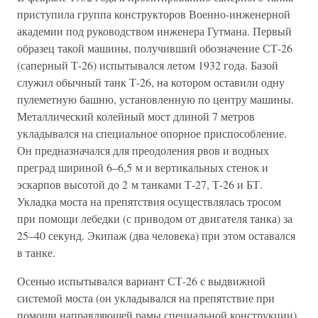
приступила группа конструкторов Военно-инженерной
академии под руководством инженера Гутмана. Первый
образец такой машины, получивший обозначение СТ-26
(саперный Т-26) испытывался летом 1932 года. Базой
служил обычный танк Т-26, на котором оставили одну
пулеметную башню, установленную по центру машины.
Металлический колейный мост длиной 7 метров
укладывался на специальное опорное приспособление.
Он предназначался для преодоления рвов и водных
преград шириной 6–6,5 м и вертикальных стенок и
эскарпов высотой до 2 м танками Т-27, Т-26 и БТ.
Укладка моста на препятствия осуществлялась тросом
при помощи лебедки (с приводом от двигателя танка) за
25–40 секунд. Экипаж (два человека) при этом оставался
в танке.
Осенью испытывался вариант СТ-26 с выдвижной
системой моста (он укладывался на препятствие при
помощи направляющей рамы специальной конструкции),