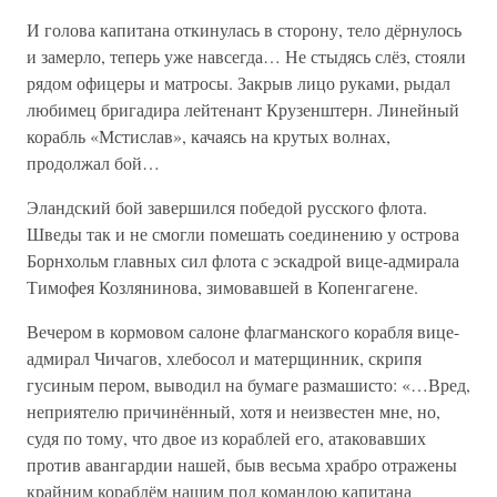
И голова капитана откинулась в сторону, тело дёрнулось
и замерло, теперь уже навсегда… Не стыдясь слёз, стояли
рядом офицеры и матросы. Закрыв лицо руками, рыдал
любимец бригадира лейтенант Крузенштерн. Линейный
корабль «Мстислав», качаясь на крутых волнах,
продолжал бой…
Эландский бой завершился победой русского флота.
Шведы так и не смогли помешать соединению у острова
Борнхольм главных сил флота с эскадрой вице-адмирала
Тимофея Козлянинова, зимовавшей в Копенгагене.
Вечером в кормовом салоне флагманского корабля вице-
адмирал Чичагов, хлебосол и матерщинник, скрипя
гусиным пером, выводил на бумаге размашисто: «…Вред,
неприятелю причинённый, хотя и неизвестен мне, но,
судя по тому, что двое из кораблей его, атаковавших
против авангардии нашей, быв весьма храбро отражены
крайним кораблём нашим под командою капитана