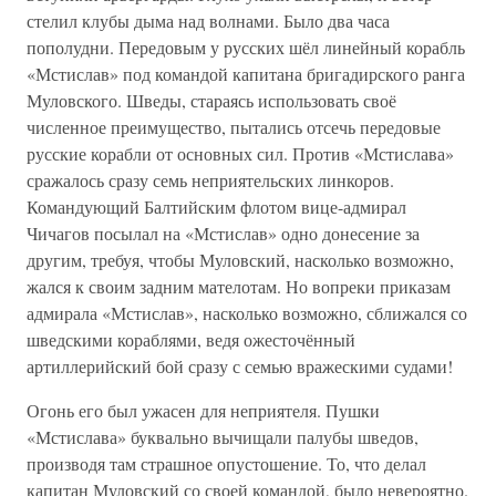
стелил клубы дыма над волнами. Было два часа
пополудни. Передовым у русских шёл линейный корабль
«Мстислав» под командой капитана бригадирского ранга
Муловского. Шведы, стараясь использовать своё
численное преимущество, пытались отсечь передовые
русские корабли от основных сил. Против «Мстислава»
сражалось сразу семь неприятельских линкоров.
Командующий Балтийским флотом вице-адмирал
Чичагов посылал на «Мстислав» одно донесение за
другим, требуя, чтобы Муловский, насколько возможно,
жался к своим задним мателотам. Но вопреки приказам
адмирала «Мстислав», насколько возможно, сближался со
шведскими кораблями, ведя ожесточённый
артиллерийский бой сразу с семью вражескими судами!
Огонь его был ужасен для неприятеля. Пушки
«Мстислава» буквально вычищали палубы шведов,
производя там страшное опустошение. То, что делал
капитан Муловский со своей командой, было невероятно.