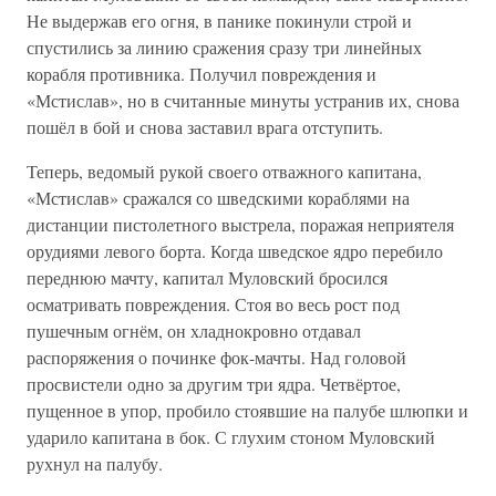
Не выдержав его огня, в панике покинули строй и
спустились за линию сражения сразу три линейных
корабля противника. Получил повреждения и
«Мстислав», но в считанные минуты устранив их, снова
пошёл в бой и снова заставил врага отступить.
Теперь, ведомый рукой своего отважного капитана,
«Мстислав» сражался со шведскими кораблями на
дистанции пистолетного выстрела, поражая неприятеля
орудиями левого борта. Когда шведское ядро перебило
переднюю мачту, капитал Муловский бросился
осматривать повреждения. Стоя во весь рост под
пушечным огнём, он хладнокровно отдавал
распоряжения о починке фок-мачты. Над головой
просвистели одно за другим три ядра. Четвёртое,
пущенное в упор, пробило стоявшие на палубе шлюпки и
ударило капитана в бок. С глухим стоном Муловский
рухнул на палубу.