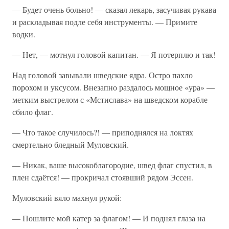
— Будет очень больно! — сказал лекарь, засучивая рукава
и раскладывая подле себя инструменты. — Примите
водки.
— Нет, — мотнул головой капитан. — Я потерплю и так!
Над головой завывали шведские ядра. Остро пахло
порохом и уксусом. Внезапно раздалось мощное «ура» —
метким выстрелом с «Мстислава» на шведском корабле
сбило флаг.
— Что такое случилось?! — приподнялся на локтях
смертельно бледный Муловский.
— Никак, ваше высокоблагородие, швед флаг спустил, в
плен сдаётся! — прокричал стоявший рядом Эссен.
Муловский вяло махнул рукой:
— Пошлите мой катер за флагом! — И поднял глаза на