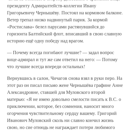
президенту Адмиралтейств-коллегии Ивану
Григорьевичу Чернышёву. Постоял на кормовом балконе.
Ветер трепал низко надвинутый парик. За кормой
«Ростислава» белел парусами растянувшийся до
горизонта Балтийский флот, вписавший в свою славную
историю ещё одну победу над врагом.
— Почему всегда погибают лучшие? — задал вопрос
вице-адмирал и тут же сам ответил на него: — Потому
что лучшие всегда впереди остальных!
Вернувшись в салон, Чичагов снова взял в руки перо. На
этот раз он писал письмо жене Чернышёва графине Анне
Александровне, ставшей для Муловского второй
матерью: «Я не имею довольно смелости писать к В.С. о
приключении, которое, без сомнения, наносит много
огорчения чувствительному сердцу вашему. Григорий
Иванович Муловский сколь ни славно кончил жизнь
свою, но сие отнюдь не награждает потери любимого