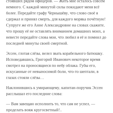
стоявших рядом офицеров. — Жить мне осталось совсем
немного. С каждой минутой силы покидают меня всё
более. Передайте графу Чернышёву, что слово своё я
сдержал и принял смерть, для каждого моряка почётную!
Супруге же его Анне Александровне на словах скажите,
что прошу её не оставлять вниманием домашних моих, а
невесте передайте слова мои, что любил я её и помнил до
последней минуты своей смертной.
Эссен, глотая слёзы, велел звать корабельного батюшку.
Исповедавшись, Григорий Иванович некоторое время
смотрел на проносящиеся по небу облака. Губы его,
искусанные от невыносимой боли, что-то шептали, в
глазах стояли слёзы…
Наклонившись к умирающему, капитан-поручик Эссен
расслышал его последние слова:
— Вам завещаю исполнить то, что сам не успел, —
проделать вояж кругосветный!..