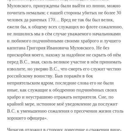
Муловского, принуждены были выйти из линии, можно
почитать немалым; с нашей стороны убитых не более 30
человек да раненых 170… Вред не так бы был велик,
ежели бы, к общему всех служащих во флоте сожалению,
не лишились мы в сём случае уважаемого начальниками
и любимого подчинёнными своими храброго и лучшего
капитана Григория Ивановича Муловского. Не без
прискорбия моего, нахожу за надобное не скрыть об нём
перед В.С., зная, сколь великое участие в нём принимать
изволите, но уверяю В.С., что смерть его служит честию
российскому воинству. Быв поражён в бок
неприятельским ядром, последние слова его не были
иные, как служащие к ободрению подчинённых своих
храбро и неустрашимо отражать неприятеля. Сие, по
крайней мере, истинное моё уведомление да послужит
В.С. к уменьшению сожаления о пресечении жизни столь
хорошего офицера».
Чичагов отложил в сторону донесение о сражении вице-