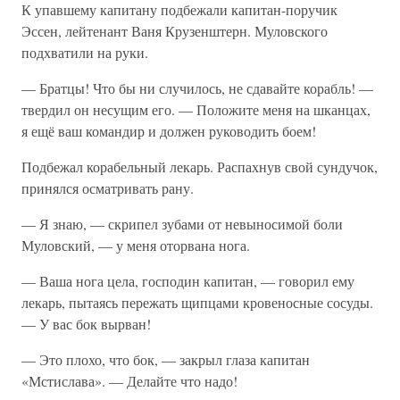
К упавшему капитану подбежали капитан-поручик
Эссен, лейтенант Ваня Крузенштерн. Муловского
подхватили на руки.
— Братцы! Что бы ни случилось, не сдавайте корабль! —
твердил он несущим его. — Положите меня на шканцах,
я ещё ваш командир и должен руководить боем!
Подбежал корабельный лекарь. Распахнув свой сундучок,
принялся осматривать рану.
— Я знаю, — скрипел зубами от невыносимой боли
Муловский, — у меня оторвана нога.
— Ваша нога цела, господин капитан, — говорил ему
лекарь, пытаясь пережать щипцами кровеносные сосуды.
— У вас бок вырван!
— Это плохо, что бок, — закрыл глаза капитан
«Мстислава». — Делайте что надо!