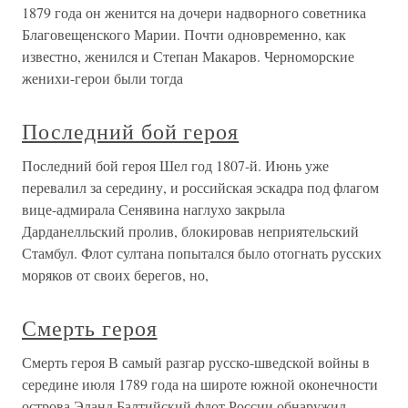
1879 года он женится на дочери надворного советника
Благовещенского Марии. Почти одновременно, как
известно, женился и Степан Макаров. Черноморские
женихи-герои были тогда
Последний бой героя
Последний бой героя Шел год 1807-й. Июнь уже
перевалил за середину, и российская эскадра под флагом
вице-адмирала Сенявина наглухо закрыла
Дарданелльский пролив, блокировав неприятельский
Стамбул. Флот султана попытался было отогнать русских
моряков от своих берегов, но,
Смерть героя
Смерть героя В самый разгар русско-шведской войны в
середине июля 1789 года на широте южной оконечности
острова Эланд Балтийский флот России обнаружил