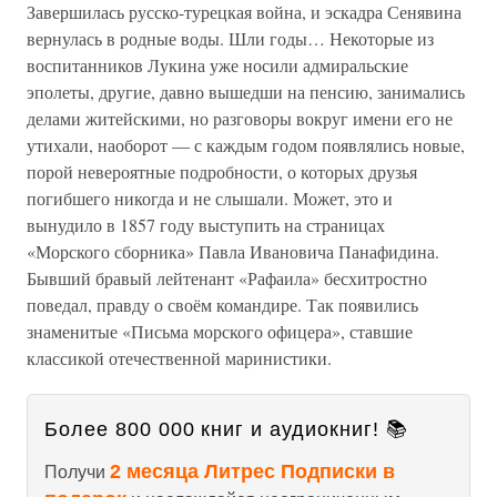
Завершилась русско-турецкая война, и эскадра Сенявина
вернулась в родные воды. Шли годы… Некоторые из
воспитанников Лукина уже носили адмиральские
эполеты, другие, давно вышедши на пенсию, занимались
делами житейскими, но разговоры вокруг имени его не
утихали, наоборот — с каждым годом появлялись новые,
порой невероятные подробности, о которых друзья
погибшего никогда и не слышали. Может, это и
вынудило в 1857 году выступить на страницах
«Морского сборника» Павла Ивановича Панафидина.
Бывший бравый лейтенант «Рафаила» бесхитростно
поведал, правду о своём командире. Так появились
знаменитые «Письма морского офицера», ставшие
классикой отечественной маринистики.
Более 800 000 книг и аудиокниг! 📚
2 месяца Литрес Подписки в
Получи