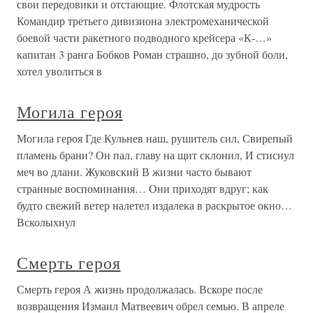
свои передовики и отстающие. Флотская мудрость
Командир третьего дивизиона электромеханической
боевой части ракетного подводного крейсера «К-…»
капитан 3 ранга Бобков Роман страшно, до зубной боли,
хотел уволиться в
Могила героя
Могила героя Где Кульнев наш, рушитель сил, Свирепый
пламень брани? Он пал, главу на щит склонил, И стиснул
меч во длани. Жуковский В жизни часто бывают
странные воспоминания… Они приходят вдруг; как
будто свежий ветер налетел издалека в раскрытое окно…
Всколыхнул
Смерть героя
Смерть героя А жизнь продолжалась. Вскоре после
возвращения Измаил Матвеевич обрел семью. В апреле