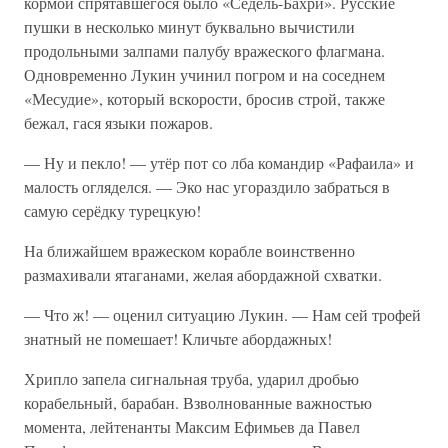
кормой спрятавшегося было «Седель-Бахри». Русские
пушки в несколько минут буквально вычистили
продольными залпами палубу вражеского флагмана.
Одновременно Лукин учинил погром и на соседнем
«Месудие», который вскорости, бросив строй, также
бежал, гася языки пожаров.
— Ну и пекло! — утёр пот со лба командир «Рафаила» и
малость огляделся. — Эко нас угораздило забраться в
самую серёдку турецкую!
На ближайшем вражеском корабле воинственно
размахивали ятаганами, желая абордажной схватки.
— Что ж! — оценил ситуацию Лукин. — Нам сей трофей
знатный не помешает! Кличьте абордажных!
Хрипло запела сигнальная труба, ударил дробью
корабельный, барабан. Взволнованные важностью
момента, лейтенанты Максим Ефимьев да Павел