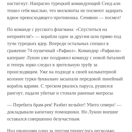
настигнут. Напрасно турецкий командующий Сеид-али
тешил себя мыслью, что московиты не посмеют задирать
вдвое превосходящего противника. Сенявин — посмел!
По команде с русского флагмана: «Спуститься на
неприятеля!» — корабли один за другим шли прямо под
тучи турецких ядер. Впереди остальных спешил в
сражение 74-пушечный «Рафаил». Командир «Рафаила»
каперанг Лукин уже поздравил команду с новой баталией
и теперь зорко следил в зрительную трубу за
происходящим. Уже на подходе к своей кильватерной
колонне турки буквально засыпали передовой линейный
корабль ядрами. С треском рвались паруса, рушился
рангоут, падали убитые и стонали раненые матросы.
— Перебита брам-рея! Разбит вельбот! Убито семеро! —
докладывали капитану помощники. Но Лукин внешне
оставался совершенно безучастным.
Над шканцами одно за другим пронеслось несколько