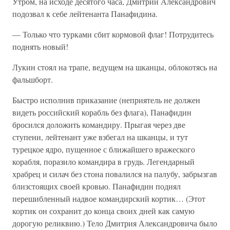
Утром, на исходе десятого часа, Дмитрий Александрович
подозвал к себе лейтенанта Панафидина.
— Только что турками сбит кормовой флаг! Потрудитесь
поднять новый!
Лукин стоял на трапе, ведущем на шканцы, облокотясь на
фальшборт.
Быстро исполнив приказание (неприятель не должен
видеть российский корабль без флага), Панафидин
бросился доложить командиру. Прыгая через две
ступени, лейтенант уже взбегал на шканцы, и тут
турецкое ядро, пущенное с ближайшего вражеского
корабля, поразило командира в грудь. Легендарный
храбрец и силач без стона повалился на палубу, забрызгав
близстоящих своей кровью. Панафидин поднял
перешибленный надвое командирский кортик… (Этот
кортик он сохранит до конца своих дней как самую
дорогую реликвию.) Тело Дмитрия Александровича было