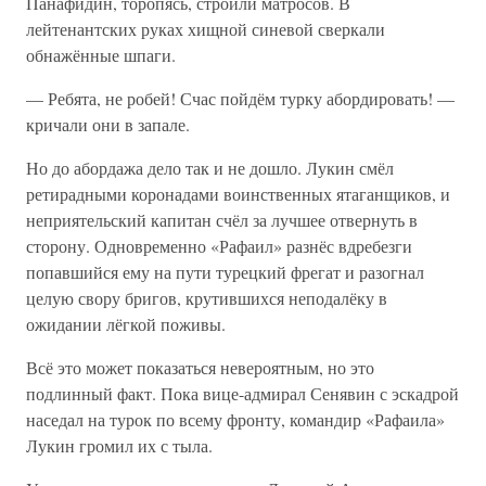
Панафидин, торопясь, строили матросов. В
лейтенантских руках хищной синевой сверкали
обнажённые шпаги.
— Ребята, не робей! Счас пойдём турку абордировать! —
кричали они в запале.
Но до абордажа дело так и не дошло. Лукин смёл
ретирадными коронадами воинственных ятаганщиков, и
неприятельский капитан счёл за лучшее отвернуть в
сторону. Одновременно «Рафаил» разнёс вдребезги
попавшийся ему на пути турецкий фрегат и разогнал
целую свору бригов, крутившихся неподалёку в
ожидании лёгкой поживы.
Всё это может показаться невероятным, но это
подлинный факт. Пока вице-адмирал Сенявин с эскадрой
наседал на турок по всему фронту, командир «Рафаила»
Лукин громил их с тыла.