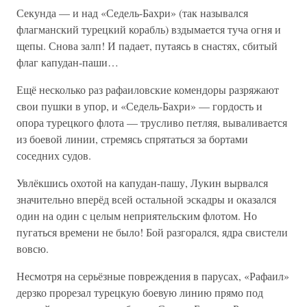
Секунда — и над «Седель-Бахри» (так назывался
флагманский турецкий корабль) вздымается туча огня и
щепы. Снова залп! И падает, путаясь в снастях, сбитый
флаг капудан-паши…
Ещё несколько раз рафаиловские комендоры разряжают
свои пушки в упор, и «Седель-Бахри» — гордость и
опора турецкого флота — трусливо петляя, вываливается
из боевой линии, стремясь спрятаться за бортами
соседних судов.
Увлёкшись охотой на капудан-пашу, Лукин вырвался
значительно вперёд всей остальной эскадры и оказался
один на один с целым неприятельским флотом. Но
пугаться времени не было! Бой разгорался, ядра свистели
вовсю.
Несмотря на серьёзные повреждения в парусах, «Рафаил»
дерзко прорезал турецкую боевую линию прямо под