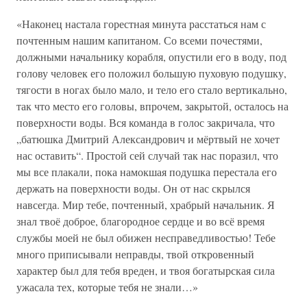
«Наконец настала горестная минута расстаться нам с
почтенным нашим капитаном. Со всеми почестями,
должными начальнику корабля, опустили его в воду, под
голову человек его положил большую пуховую подушку,
тягости в ногах было мало, и тело его стало вертикально,
так что место его головы, впрочем, закрытой, осталось на
поверхности воды. Вся команда в голос закричала, что
„батюшка Дмитрий Александрович и мёртвый не хочет
нас оставить“. Простой сей случай так нас поразил, что
мы все плакали, пока намокшая подушка перестала его
держать на поверхности воды. Он от нас скрылся
навсегда. Мир тебе, почтенный, храбрый начальник. Я
знал твоё доброе, благородное сердце и во всё время
службы моей не был обижен несправедливостью! Тебе
много приписывали неправды, твой откровенный
характер был для тебя вреден, и твоя богатырская сила
ужасала тех, которые тебя не знали…»