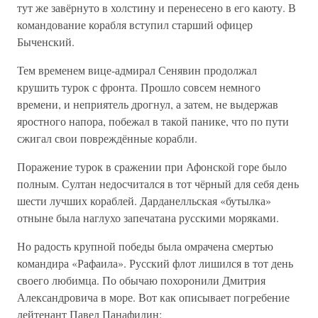
тут же завёрнуто в холстину и перенесено в его каюту. В
командование корабля вступил старший офицер
Быченский.
Тем временем вице-адмирал Сенявин продолжал
крушить турок с фронта. Прошло совсем немного
времени, и неприятель дрогнул, а затем, не выдержав
яростного напора, побежал в такой панике, что по пути
сжигал свои повреждённые корабли.
Поражение турок в сражении при Афонской горе было
полным. Султан недосчитался в тот чёрный для себя день
шести лучших кораблей. Дарданелльская «бутылка»
отныне была наглухо запечатана русскими моряками.
Но радость крупной победы была омрачена смертью
командира «Рафаила». Русский флот лишился в тот день
своего любимца. По обычаю похоронили Дмитрия
Александровича в море. Вот как описывает погребение
лейтенант Павел Панафидин: