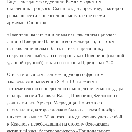
Еще 1 ноября командующий Южным фронтом,
ставленник Троцкого, Сытин отдал директиву, в которой
решал перейти в энергичное наступление всеми
армиями. Он писал:
«Главнейшим операционным направлением признаю
линию Поворино Царицынской желдороги, и в этом
направлении должен быть нанесен противнику
сокрушительный удар со стороны как Поворино (главной
ударной группой), так и со стороны Царицына»[240].
Оперативный замысел командующего фронтом
заключался в нанесении 8, 9 и 10-й армиями
«стремительного, энергичного, концентрического» удара
в направлении Таловая, Калач; Поворино, Филоново и
долинами рек Арчеда, Медведица. Но из этого
наступления, которое должно было начаться 4 ноября,
ничего не вышло. Мало того, эту директиву увез с собой
к Краснову перебежавший на сторону белоказаков
активный член белогвардейского «Национального