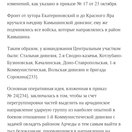
изменений, как указано в приказе № 17 от 23 октября.
Фронт от хутора Екатериновский и до Красного Яра
вручался начдиву Камышинской дивизии; ему же
подчинялись все войска, которые направлялись в район
Камышина.
Таким образом, у командования Центральным участком
были: Стальная дивизия, 2-я Сводно-казачья, Котлубано-
Бузиновская, Качалинская, Доно-Ставропольская, 1-я
Коммунистическая, Вольская дивизии и бригада
Сорокина[233].
Основная оперативная идея, вложенная в приказ
№ 24[234], заключалась в том, чтобы за счет
перегруппировки частей выделить на арчадинское
направление ударную группу из наиболее опытной в
боевом отношении 1-й Коммунистической дивизии с
задачей овладеть районом Арчеды и тем самым выйти в
тыл белоказакам, прорвавшимся в направлении на