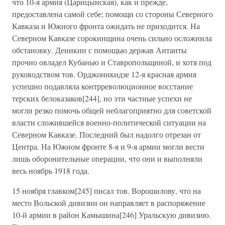
что 10-я армия (Царицынская), как и прежде,
предоставлена самой себе; помощи со стороны Северного
Кавказа и Южного фронта ожидать не приходится. На
Северном Кавказе сорокинщина очень сильно осложнила
обстановку. Деникин с помощью держав Антанты
прочно овладел Кубанью и Ставропольщиной, и хотя под
руководством тов. Орджоникидзе 12-я красная армия
успешно подавляла контрреволюционное восстание
терских белоказаков[244], но эти частные успехи не
могли резко помочь общей неблагоприятно для советской
власти сложившейся военно-политической ситуации на
Северном Кавказе. Последний был надолго отрезан от
Центра. На Южном фронте 8-я и 9-я армии могли вести
лишь оборонительные операции, что они и выполняли
весь ноябрь 1918 года.
15 ноября главком[245] писал тов. Ворошилову, что на
место Вольской дивизии он направляет в распоряжение
10-й армии в район Камышина[246] Уральскую дивизию.