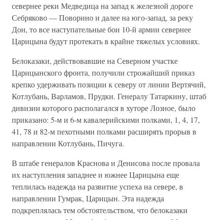
севернее реки Медведица на запад к железной дороге
Себряково — Поворино и далее на юго-запад, за реку
Дон, то все наступательные бои 10-й армии севернее
Царицына будут протекать в крайне тяжелых условиях.
Белоказаки, действовавшие на Северном участке
Царицынского фронта, получили строжайший приказ
крепко удерживать позиции к северу от линии Вертячий,
Котлубань, Варламов, Прудки. Генералу Татаркину, штаб
дивизии которого располагался в хуторе Лозное, было
приказано: 5-м и 6-м кавалерийскими полками, 1, 4, 17,
41, 78 и 82-м пехотными полками расширять прорыв в
направлении Котлубань, Пичуга.
В штабе генералов Краснова и Денисова после провала
их наступления западнее и южнее Царицына еще
теплилась надежда на развитие успеха на севере, в
направлении Гумрак, Царицын. Эта надежда
подкреплялась тем обстоятельством, что белоказаки