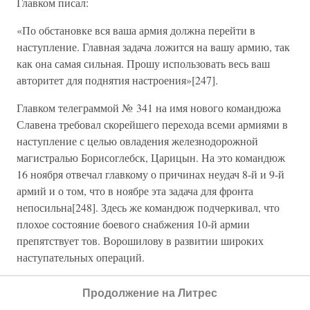
Главком писал:
«По обстановке вся ваша армия должна перейти в
наступление. Главная задача ложится на вашу армию, так
как она самая сильная. Прошу использовать весь ваш
авторитет для поднятия настроения»[247].
Главком телеграммой № 341 на имя нового командюжа
Славена требовал скорейшего перехода всеми армиями в
наступление с целью овладения железнодорожной
магистралью Борисоглебск, Царицын. На это командюж
16 ноября отвечал главкому о причинах неудач 8-й и 9-й
армий и о том, что в ноябре эта задача для фронта
непосильна[248]. Здесь же командюж подчеркивал, что
плохое состояние боевого снабжения 10-й армии
препятствует тов. Ворошилову в развитии широких
наступательных операций.
Но военно-политическая обстановка (ноябрьская
Продолжение на Литрес
революция в Германии, попытки Краснова переменить