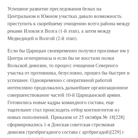
Успешное развитие преследования белых на
Центральном и Южном участках давало возможность
приступить к скорейшему очищению всего района между
реками Иловля и Волга (1-й этап), а затем между
Медведицей и Волгой (2-й этап).
Если бы Царицын своевременно получил просимые им у
Центра огнеприпасы и если бы не восстали полки
Вольской дивизии, то процесс очищения Северного
участка от противника, безусловно, прошел бы быстрее и
успешнее. Одновременно с оперативной работой
интенсивно продолжалось дальнейшее организационное
совершенствование частей 10-й Царицынской армии.
Готовились новые кадры командного состава, еще
тщательнее стал происходить отбор контингентов из
новых пополнений. Приказом от 25 октября № 18[228]
сформировались 1-я Донская советская стрелковая
дивизия (трехбригадного состава с артбригадой)[229] с