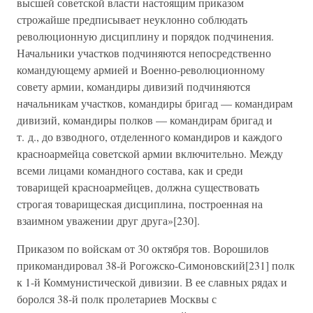
высшей советской власти настоящим приказом
строжайше предписывает неуклонно соблюдать
революционную дисциплину и порядок подчинения.
Начальники участков подчиняются непосредственно
командующему армией и Военно-революционному
совету армии, командиры дивизий подчиняются
начальникам участков, командиры бригад — командирам
дивизий, командиры полков — командирам бригад и
т. д., до взводного, отделенного командиров и каждого
красноармейца советской армии включительно. Между
всеми лицами командного состава, как и среди
товарищей красноармейцев, должна существовать
строгая товарищеская дисциплина, построенная на
взаимном уважении друг друга»[230].
Приказом по войскам от 30 октября тов. Ворошилов
прикомандировал 38-й Рогожско-Симоновский[231] полк
к 1-й Коммунистической дивизии. В ее славных рядах и
боролся 38-й полк пролетариев Москвы с