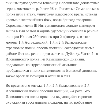
личным руководством товарища Ворошилова доблестные
герои, московские рабочие 38-го Рогожско-Симоновского
полка шли в атаку, уничтожая классового врага, истекая
кровью в жесточайших боях, когда бригада товарища
Сорокина имени III Интернационала ловким маневром
зашла в тыл белым и одним ударом уничтожила в районе
станции Иловля 250 человек при 2 офицерах, в этот
момент 1-й Астраханский, 1-й и 2-й Балаклавские
стрелковые полки, бросив позиции, сосредоточились в
районе Лозное, решив идти далее на Дубовку. Части 2-го
Иловлинского полка 1-й Камышинской дивизии,
поддавшись контрреволюционной агитации
пробравшихся в полк мятежников из Вольской дивизии,
также бросили позиции и отошли в тыл.
Во время этого мятежа 1-й и 2-й Балаклавские и 2-й
Иловлинский полки бросили позиции, 7-я рота 1-го
Иловлинского полка проявила выдающийся героизм:
окруженная восставшими полками, на их требование