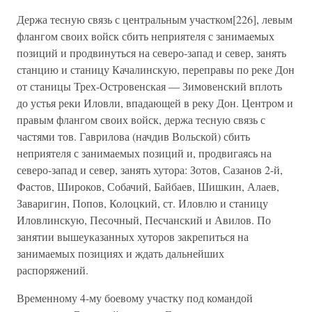
Держа тесную связь с центральным участком[226], левым
флангом своих войск сбить неприятеля с занимаемых
позиций и продвинуться на северо-запад и север, занять
станцию и станицу Качалинскую, переправы по реке Дон
от станицы Трех-Островенская — Зимовенский вплоть
до устья реки Иловли, впадающей в реку Дон. Центром и
правым флангом своих войск, держа тесную связь с
частями тов. Гаврилова (начдив Вольской) сбить
неприятеля с занимаемых позиций и, продвигаясь на
северо-запад и север, занять хутора: Зотов, Сазанов 2-й,
Фастов, Широков, Собачий, Байбаев, Шишкин, Алаев,
Заваригин, Попов, Колоцкий, ст. Иловлю и станицу
Иловлинскую, Песочный, Песчанский и Авилов. По
занятии вышеуказанных хуторов закрепиться на
занимаемых позициях и ждать дальнейших
распоряжений.
Временному 4-му боевому участку под командой