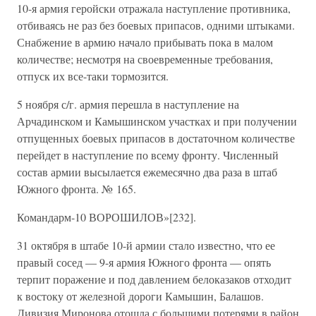
10-я армия геройски отражала наступление противника,
отбиваясь не раз без боевых припасов, одними штыками.
Снабжение в армию начало прибывать пока в малом
количестве; несмотря на своевременные требования,
отпуск их все-таки тормозится.
5 ноября с/г. армия перешла в наступление на
Арчадинском и Камышинском участках и при получении
отпущенных боевых припасов в достаточном количестве
перейдет в наступление по всему фронту. Численный
состав армии высылается ежемесячно два раза в штаб
Южного фронта. № 165.
Командарм-10 ВОРОШИЛОВ»[232].
31 октября в штабе 10-й армии стало известно, что ее
правый сосед — 9-я армия Южного фронта — опять
терпит поражение и под давлением белоказаков отходит
к востоку от железной дороги Камышин, Балашов.
Дивизия Миронова отошла с большими потерями в район