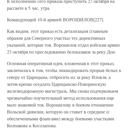
К исполнению сего приказа приступить 27 октября на
рассвете в 5 час. утра.
Командующий 10-й армией ВОРОШИЛОВ[227].
Как видим, этот приказ есть детализация (главным
образом для Северного участка) тех директивных
указаний, которые тов. Ворошилов отдал войскам армии
23 октября по преследованию белоказаков за реку Дон.
Основная оперативная идея, вложенная в этот приказ,
заключалась в том, чтобы ликвидировать прорыв белых к
северу от Царицына, отбросить их за реку Иловля, а
затем крепко оседлать Царицынско-Поворинскую
железнодорожную магистраль. Мы снова подчеркиваем
чрезвычайно поучительный метод использования еще
мало знакомой тов. Ворошилову в боевом отношении
Вольской дивизии, которую он ставит в середине (с
обеспеченными флангами) между боевыми участками
Колпакова и Косолапова.