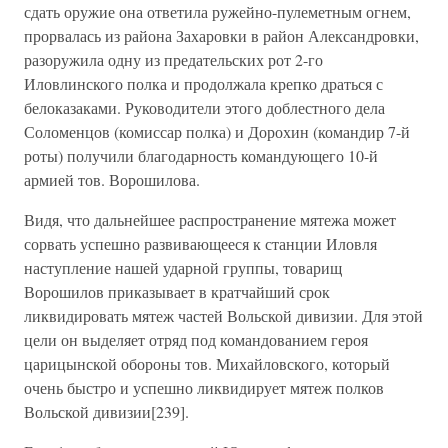
сдать оружие она ответила ружейно-пулеметным огнем,
прорвалась из района Захаровки в район Александровки,
разоружила одну из предательских рот 2-го
Иловлинского полка и продолжала крепко драться с
белоказаками. Руководители этого доблестного дела
Соломенцов (комиссар полка) и Дорохин (командир 7-й
роты) получили благодарность командующего 10-й
армией тов. Ворошилова.
Видя, что дальнейшее распространение мятежа может
сорвать успешно развивающееся к станции Иловля
наступление нашей ударной группы, товарищ
Ворошилов приказывает в кратчайший срок
ликвидировать мятеж частей Вольской дивизии. Для этой
цели он выделяет отряд под командованием героя
царицынской обороны тов. Михайловского, который
очень быстро и успешно ликвидирует мятеж полков
Вольской дивизии[239].