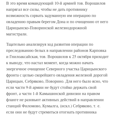
В это время командующий 10-й армией тов. Ворошилов
напрягал все силы, чтобы не дать противнику
возможность сорвать задуманную им операцию по
овладению правым берегом Дона и по очищению от него
Царицынско-Поворинской железнодорожной
магистрали.
Тщательно анализируя ход развития операции по
преследованию белых в направлении районов Карповка
и Гнилоаксайская, тов. Ворошилов к 25 октября приходит
к выводу, что настал момент, когда можно начать
энергичное очищение Северного участка Царицынского
фронта с целью скорейшего овладения железной дорогой
Царицын, Себряково, Поворино. Для него было ясно, что
если части 9-й армии не будут стойко держать свой
фронт, а части 1-й Камышинской дивизии на правом
фланге не разовьют активных действий в направлении
станций Филомово, Кумылга, (искл.) Себряково, т. е.
если они не будут стремиться отогнать противника