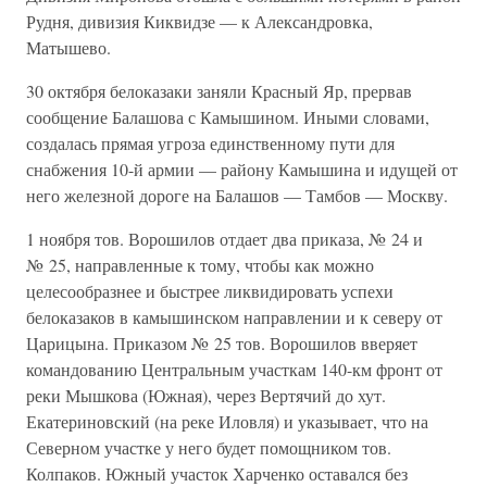
Рудня, дивизия Киквидзе — к Александровка,
Матышево.
30 октября белоказаки заняли Красный Яр, прервав
сообщение Балашова с Камышином. Иными словами,
создалась прямая угроза единственному пути для
снабжения 10-й армии — району Камышина и идущей от
него железной дороге на Балашов — Тамбов — Москву.
1 ноября тов. Ворошилов отдает два приказа, № 24 и
№ 25, направленные к тому, чтобы как можно
целесообразнее и быстрее ликвидировать успехи
белоказаков в камышинском направлении и к северу от
Царицына. Приказом № 25 тов. Ворошилов вверяет
командованию Центральным участкам 140-км фронт от
реки Мышкова (Южная), через Вертячий до хут.
Екатериновский (на реке Иловля) и указывает, что на
Северном участке у него будет помощником тов.
Колпаков. Южный участок Харченко оставался без