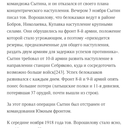
командюжа Сытина, и он отказался от своего плана
концентрического наступления. Вечером 3 ноября Сытин
писал тов. Ворошилову, что белоказаки ведут в районе
Бобров, Николаевка, Купавка наступление крупными
силами. Они обрушились на фронт 8-й армии, положение
которой стало угрожающим, а поэтому «приходится
резервы, предназначенные для общего наступления,
раздать двум армиям для задержки успехов противника».
Сытин требовал от 10-й армии развить наступление в
направлении станции Себряково, куда и сосредоточить
возможно больше войск[243]. Успех белоказаков
развивался с каждым днем. Фронт 8-й и 9-й армий опять
понес большие потери (латышские полки и 11-я дивизия,
потерявшая 37 орудий, почти вышли из строя).
За этот провал операции Сытин был отстранен от
командования Южным фронтом.
К середине ноября 1918 года тов. Ворошилову стало ясно,