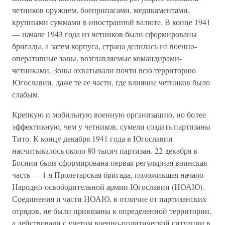
четников оружием, боеприпасами, медикаментами,
крупными суммами в иностранной валюте. В конце 1941
— начале 1943 года из четников были сформированы
бригады, а затем корпуса, страна делилась на военно-
оперативные зоны, возглавляемые командирами-
четниками. Зоны охватывали почти всю территорию
Югославии, даже те ее части, где влияние четников было
слабым.
Крепкую и мобильную военную организацию, но более
эффективную, чем у четников, сумели создать партизаны
Тито. К концу декабря 1941 года в Югославии
насчитывалось около 80 тысяч партизан. 22 декабря в
Боснии была сформирована первая регулярная воинская
часть — 1-я Пролетарская бригада, положившая начало
Народно-освободительной армии Югославии (НОАЮ).
Соединения и части НОАЮ, в отличие от партизанских
отрядов, не были привязаны к определенной территории,
а действовали с учетом военно-политической ситуации в