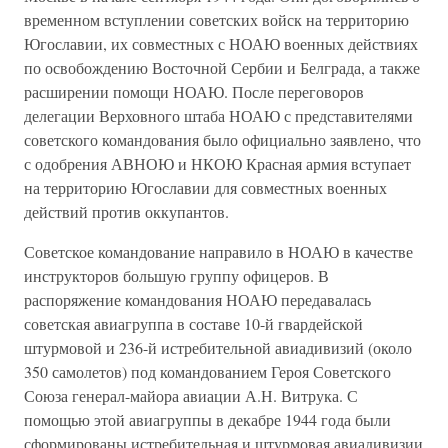
временном вступлении советских войск на территорию
Югославии, их совместных с НОАЮ военных действиях
по освобождению Восточной Сербии и Белграда, а также
расширении помощи НОАЮ. После переговоров
делегации Верховного штаба НОАЮ с представителями
советского командования было официально заявлено, что
с одобрения АВНОЮ и НКОЮ Красная армия вступает
на территорию Югославии для совместных военных
действий против оккупантов.
Советское командование направило в НОАЮ в качестве
инструкторов большую группу офицеров. В
распоряжение командования НОАЮ передавалась
советская авиагруппа в составе 10-й гвардейской
штурмовой и 236-й истребительной авиадивизий (около
350 самолетов) под командованием Героя Советского
Союза генерал-майора авиации А.Н. Витрука. С
помощью этой авиагруппы в декабре 1944 года были
сформированы истребительная и штурмовая авиадивизии