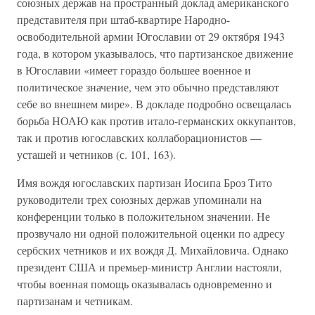
союзных держав на пространный доклад американского
представителя при штаб-квартире Народно-
освободительной армии Югославии от 29 октября 1943
года, в котором указывалось, что партизанское движение
в Югославии «имеет гораздо большее военное и
политическое значение, чем это обычно представляют
себе во внешнем мире». В докладе подробно освещалась
борьба НОАЮ как против итало-германских оккупантов,
так и против югославских коллаборационистов —
усташей и четников (с. 101, 163).
Имя вождя югославских партизан Иосипа Броз Тито
руководители трех союзных держав упоминали на
конференции только в положительном значении. Не
прозвучало ни одной положительной оценки по адресу
сербских четников и их вождя Д. Михайловича. Однако
президент США и премьер-министр Англии настояли,
чтобы военная помощь оказывалась одновременно и
партизанам и четникам.