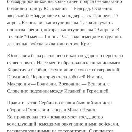
бомбардировщиков несколько дней подряд безнаказанно
бомбили столицу Югославии — Белград. Особенно
зверской бомбардировке она подверглась 12 апреля. 17
апреля Югославия капитулировала. Такая же участь
постигла Грецию, которая капитулировала 29 апреля. В
течение 20 мая — 1 июня 1941 года немецкие воздушно-
десантные войска захватили остров Крит.
Югославия была расчленена и как государство перестала
существовать. На ее месте образовались «независимые»
Хорватия и Сербия, вступившие в союз с гитлеровской
Германией. Черногория стала добычей Италии,
Македония — Болгарии, Воеводина — Венгрии, а
Словению поделили между Италией и Германией.
Правительство Сербии возглавил бывший министр
обороны Югославии генерал Милан Недич.
Контролировал это «независимое» государство
командующий немецкими оккупационными войсками,
расквартированными на ее территории. Оккупантов