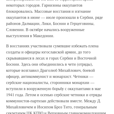
некоторых городов. Гарнизоны оккупантов
блокировались. Массовые восстания и изгнание
оккупантов в июне — июле произошли в Сербии, ряде
районов Далмации, Лики, Боснии и Герцеговины,
Словении. В октябре начались вооруженные
выступления в Македонии.
В восстаниях участвовали сумевшие избежать плена
солдаты и офицеры югославской армии, до того
скрывавшиеся в лесах и горах Сербии и Восточной
Боснии. Здесь они объединились в чети (отряды),
которые возглавил Драголюб Михайлович, боевой
офицер, антикоммунист и монархист. Четники —
сербские националисты, сторонники монархии —
вступили в вооруженную борьбу с оккупантами в мае
1941 года. Летом и осенью сербские четники и отряды
коммунистов-партизан действовали вместе. Между Д.
Михайловичем и Иосипом Броз Тито, генеральным
секретарем ЦК КПЮ и Верховным главнокомандующим