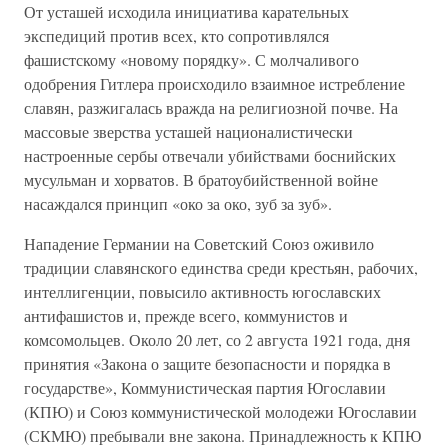
От усташей исходила инициатива карательных
экспедиций против всех, кто сопротивлялся
фашистскому «новому порядку». С молчаливого
одобрения Гитлера происходило взаимное истребление
славян, разжигалась вражда на религиозной почве. На
массовые зверства усташей националистически
настроенные сербы отвечали убийствами боснийских
мусульман и хорватов. В братоубийственной войне
насаждался принцип «око за око, зуб за зуб».
Нападение Германии на Советский Союз оживило
традиции славянского единства среди крестьян, рабочих,
интеллигенции, повысило активность югославских
антифашистов и, прежде всего, коммунистов и
комсомольцев. Около 20 лет, со 2 августа 1921 года, дня
принятия «Закона о защите безопасности и порядка в
государстве», Коммунистическая партия Югославии
(КПЮ) и Союз коммунистической молодежи Югославии
(СКМЮ) пребывали вне закона. Принадлежность к КПЮ