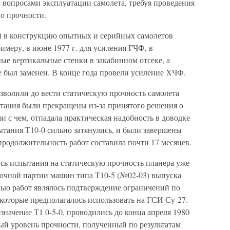
 вопросами эксплуатации самолета, требуя проведения
о прочности.
й в конструкцию опытных и серийных самолетов
имеру, в июне 1977 г. для усиления ГЧФ, в
ые вертикальные стенки в закабинном отсеке, а
е был заменен. В конце года провели усиление ХЧФ.
зволили до вести статическую прочность самолета
ытания были прекращены из-за принятого решения о
и с чем, отпадала практическая надобность в доводке
ытания Т10-0 сильно затянулись, и были завершены
 продолжительность работ составила почти 17 месяцев.
лись испытания на статическую прочность планера уже
овочной партии машин типа Т10-5 (№02-03) выпуска
лью работ являлось подтверждение ограничений по
 которые предполагалось использовать на ГСИ Су-27.
начение Т1 0-5-0, проводились до конца апреля 1980
ый уровень прочности, полученный по результатам