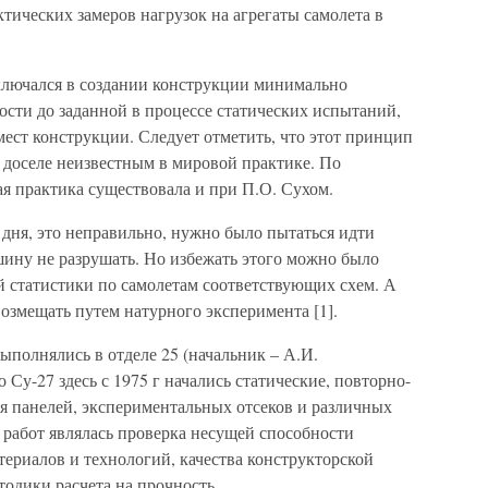
актических замеров нагрузок на агрегаты самолета в
аключался в создании конструкции минимально
ости до заданной в процессе статических испытаний,
ест конструкции. Следует отметить, что этот принцип
 доселе неизвестным в мировой практике. По
я практика существовала и при П.О. Сухом.
 дня, это неправильно, нужно было пытаться идти
шину не разрушать. Но избежать этого можно было
ой статистики по самолетам соответствующих схем. А
возмещать путем натурного эксперимента [1].
полнялись в отделе 25 (начальник – А.И.
 Су-27 здесь с 1975 г начались статические, повторно-
я панелей, экспериментальных отсеков и различных
 работ являлась проверка несущей способности
ериалов и технологий, качества конструкторской
одики расчета на прочность.