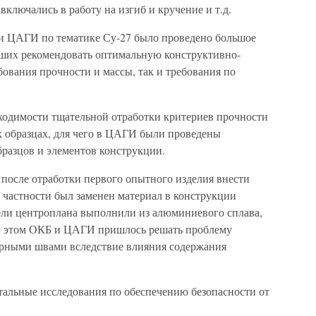
включались в работу на изгиб и кручение и т.д.
ти ЦАГИ по тематике Су-27 было проведено большое
вших рекомендовать оптимальную конструктивно-
ования прочности и массы, так и требования по
ходимости тщательной отработки критериев прочности
х образцах, для чего в ЦАГИ были проведены
разцов и элементов конструкции.
после отработки первого опытного изделия внести
 частности был заменен материал в конструкции
ели центроплана выполнили из алюминиевого сплава,
ри этом ОКБ и ЦАГИ пришлось решать проблему
арными швами вследствие влияния содержания
альные исследования по обеспечению безопасности от