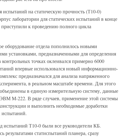
я испытаний на статическую прочность (Т10-0)
орпус лаборатории для статических испытаний в конце
 25 приступили к проведению полного цикла
ое оборудование отдела пополнилось новыми
ми установками, предназначенными для определения
в контрольных точках оклеивался примерно 6000
ытаний впервые использовался новый информационно-
омплекс предназначался для анализа напряженного
ксперимента, в реальном масштабе времени. Для этого
 объединены в единую измерительную систему, данные
 ЭВМ М-222. В ряде случаев, применение этой системы
конструкции и выполнить необходимые доработки
х испытаний.
од испытаний Т10-0 были все руководители КБ.
ь результатами статиспытаний планера, сразу