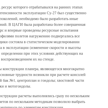
 ресурс которого отрабатывался на ранних этапах
нтенсивности эксплуатации Су-27 был существенно
поколений, необходимо было разработать иные
ний. В ЦАГИ была разработана более совершенная
рс и впервые проведены ресурсные испытания
профилями полетов нагружению подвергались все
дики состояла в статистическом моделировании
а в эксплуатации (изменение скорости и высоты
 и определении при этих условиях действующих на
воспроизведением их на стенде.
ы конструкции планера, являющегося многократно
основные трудности возникли при расчете консолей
й бак №1, центроплан и гондолы; хвостовой части
ки и мотогондолы.
нструкции расчеты выполнялись сразу по нескольким
счетов по нескольким методикам позволило выбрать
 материала по элементам конструкции.