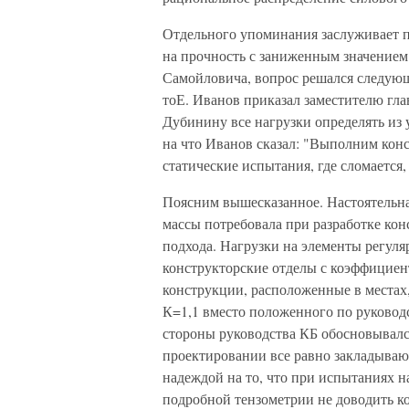
Отдельного упоминания заслуживает 
на прочность с заниженным значением 
Самойловича, вопрос решался следующ
тоЕ. Иванов приказал заместителю гл
Дубинину все нагрузки определять из 
на что Иванов сказал: "Выполним конс
статические испытания, где сломается,
Поясним вышесказанное. Настоятельн
массы потребовала при разработке ко
подхода. Нагрузки на элементы регуля
конструкторские отделы с коэффициент
конструкции, расположенные в местах
К=1,1 вместо положенного по руководс
стороны руководства КБ обосновывалс
проектировании все равно закладываю
надеждой на то, что при испытаниях н
подробной тензометрии не доводить к