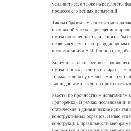
усиливать ее, а также на результаты ф
процессе его летных испытаний.
Таким образом, смысл этого метода з
возможной массы, с доведением прочн
путем постепенного усиления слабых м
не являлся чем-то экстраординарным и
воспоминаниям А.И. Блинова, подобна
Конечно, с точки зрения сегодняшнего
путем точных расчетов и стараться ма
только, если бы у имелось много четк
так недостатки расчетов приходилось 
Работы по прочностным испытаниям вы
Григоренко). В рамках исследований по
статические и динамические испытани
конструктивных образцов. Целью этих
конструкции, правильности выбора мат
проработки и правильности выбора мет