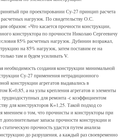
принятый при проектировании Су-27 принцип расчета
расчетных нагрузок. По свидетельству О.С.
им образом: «Что касается прочности конструкции,
авного конструктора по прочности Николаю Сергеевичу
условия 85% расчетных нагрузок. Дубинин возражал,
трукцию на 85% нагрузок, затем поставим ее на
 только там и будем усиливать V.
ая необходимость создания конструкции минимальной
нструкции Су-27 применения нетрадиционного
рной конструкции агрегатов выдавались в
ом К=0,85, а на узлы крепления агрегатов и элементы
, труднодоступных для ремонта -с коэффициентом
тву для конструкторов К=1,25. Такой подход со
я мнением о том, что прочнисты и конструкторы при
т дополнительные запасы прочности конструкции и
а статическую прочность удастся путем анализа
онструкцию до разрушения, а каждый раз своевременно