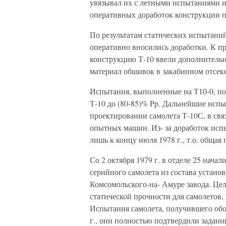
увязывал их с летными испытаниями и
оперативных доработок конструкции п
По результатам статических испытани
оперативно вносились доработки. К пр
конструкцию Т-10 ввели дополнительн
материал обшивок в закабинном отсек
Испытания, выполненные на Т10-0, по
Т-10 до (80-85)% Pp. Дальнейшие исп
проектировании самолета Т-10С, в связ
опытных машин. Из- за доработок исп
лишь к концу июля 1978 г., т.о. общая
Со 2 октября 1979 г. в отделе 25 нача
серийного самолета из состава устан
Комсомольского-на- Амуре завода. Це
статической прочности для самолетов,
Испытания самолета, получившего обоз
г., они полностью подтвердили заданн