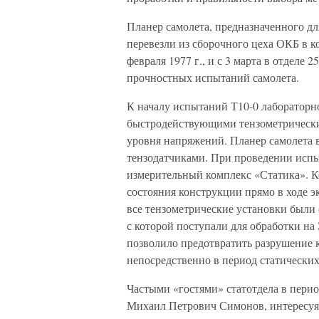
Планер самолета, предназначенного дл
перевезли из сборочного цеха ОКБ в к
февраля 1977 г., и с 3 марта в отделе
прочностных испытаний самолета.
К началу испытаний Т10-0 лабораторн
быстродействующими тензометрически
уровня напряжений. Планер самолета 
тензодатчиками. При проведении исп
измерительный комплекс «Статика». К
состояния конструкции прямо в ходе э
все тензометрические установки были
с которой поступали для обработки на
позволило предотвратить разрушение 
непосредственно в период статически
Частыми «гостями» статотдела в пери
Михаил Петрович Симонов, интересуяс