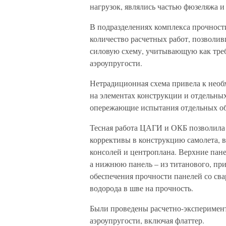
нагрузок, являлись частью фюзеляжа и 
В подразделениях комплекса прочнос
количество расчетных работ, позволи
силовую схему, учитывающую как треб
аэроупругости.
Нетрадиционная схема привела к необ
на элементах конструкции и отдельны
опережающие испытания отдельных об
Тесная работа ЦАГИ и ОКБ позволила 
коррективы в конструкцию самолета, в
консолей и центроплана. Верхние пан
а нижнюю панель – из титанового, п
обеспечения прочности панелей со св
водорода в шве на прочность.
Были проведены расчетно-эксперимент
аэроупругости, включая флаттер.