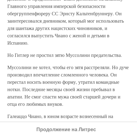
Главного управления имперской безопасности
обергруппенфюреру СС Эрнсту Кальтенбруннеру. Он
заинтересовался дневником, который мог использовать
для шантажа других нацистских чиновников, и
согласился выпустить Чиано с женой и детьми в
Испанию.
Но Гитлер не простил зятю Муссолини предательства.
Муссолини не хотел, чтобы его зятя расстреляли. Но дуче
производил впечатление сломленного человека. Он
перестал носить военную форму, утратил командные
нотки. Последние месяцы своей жизни пребывал в
апатии. Не смог спасти мужа своей старшей дочери и
отца его любимых внуков.
Галеаццо Чиано, в юном возрасте вознесенный на
вершину политического олимпа, судя по его дневникам,
Продолжение на Литрес
считал себя творцом истории. В реальности он был