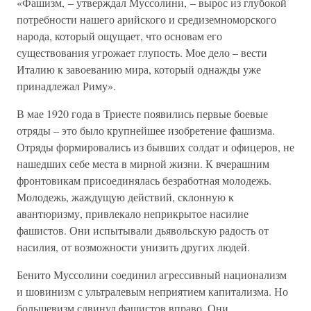
«Фашизм, – утверждал Муссолини, – вырос из глубокой
потребности нашего арийского и средиземноморского
народа, который ощущает, что основам его
существования угрожает глупость. Мое дело – вести
Италию к завоеванию мира, который однажды уже
принадлежал Риму».
В мае 1920 года в Триесте появились первые боевые
отряды – это было крупнейшее изобретение фашизма.
Отряды формировались из бывших солдат и офицеров, не
нашедших себе места в мирной жизни. К вчерашним
фронтовикам присоединялась безработная молодежь.
Молодежь, жаждущую действий, склонную к
авантюризму, привлекало неприкрытое насилие
фашистов. Они испытывали дьявольскую радость от
насилия, от возможности унизить других людей.
Бенито Муссолини соединил агрессивный национализм
и шовинизм с ультралевым неприятием капитализма. Но
большевизм сдвинул фашистов вправо. Они