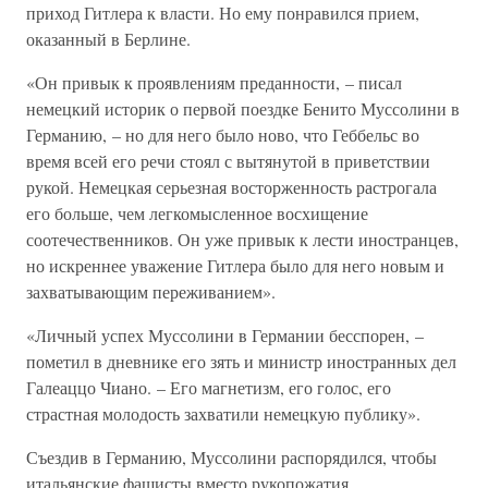
приход Гитлера к власти. Но ему понравился прием,
оказанный в Берлине.
«Он привык к проявлениям преданности, – писал
немецкий историк о первой поездке Бенито Муссолини в
Германию, – но для него было ново, что Геббельс во
время всей его речи стоял с вытянутой в приветствии
рукой. Немецкая серьезная восторженность растрогала
его больше, чем легкомысленное восхищение
соотечественников. Он уже привык к лести иностранцев,
но искреннее уважение Гитлера было для него новым и
захватывающим переживанием».
«Личный успех Муссолини в Германии бесспорен, –
пометил в дневнике его зять и министр иностранных дел
Галеаццо Чиано. – Его магнетизм, его голос, его
страстная молодость захватили немецкую публику».
Съездив в Германию, Муссолини распорядился, чтобы
итальянские фашисты вместо рукопожатия