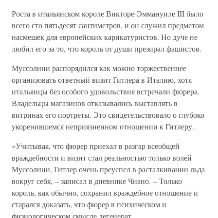
Роста в итальянском короле Викторе-Эммануиле III было
всего сто пятьдесят сантиметров, и он служил предметом
насмешек для европейских карикатуристов. Но дуче не
любил его за то, что король от души презирал фашистов.
Муссолини распорядился как можно торжественнее
организовать ответный визит Гитлера в Италию, хотя
итальянцы без особого удовольствия встречали фюрера.
Владельцы магазинов отказывались выставлять в
витринах его портреты. Это свидетельствовало о глубоко
укоренившемся неприязненном отношении к Гитлеру.
«Учитывая, что фюрер приехал в разгар всеобщей
враждебности и визит стал реальностью только волей
Муссолини, Гитлер очень преуспел в расталкивании льда
вокруг себя, – записал в дневнике Чиано. – Только
король, как обычно, сохранил враждебное отношение и
старался доказать, что фюрер в психическом и
физиологическом смысле дегенерат.