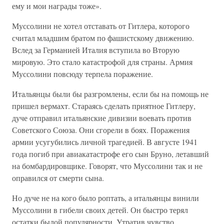
ему и мои награды тоже».
Муссолини не хотел отставать от Гитлера, которого
считал младшим братом по фашистскому движению.
Вслед за Германией Италия вступила во Вторую
мировую. Это стало катастрофой для страны. Армия
Муссолини повсюду терпела поражение.
Итальянцы были бы разгромлены, если бы на помощь не
пришел вермахт. Стараясь сделать приятное Гитлеру,
дуче отправил итальянские дивизии воевать против
Советского Союза. Они сгорели в боях. Поражения
армии усугубились личной трагедией. В августе 1941
года погиб при авиакатастрофе его сын Бруно, летавший
на бомбардировщике. Говорят, что Муссолини так и не
оправился от смерти сына.
Но дуче не на кого было роптать, а итальянцы винили
Муссолини в гибели своих детей. Он быстро терял
остатки былой популярности. Утратив чувство