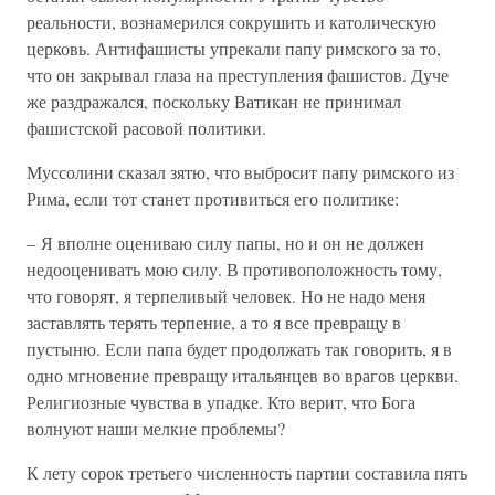
реальности, вознамерился сокрушить и католическую
церковь. Антифашисты упрекали папу римского за то,
что он закрывал глаза на преступления фашистов. Дуче
же раздражался, поскольку Ватикан не принимал
фашистской расовой политики.
Муссолини сказал зятю, что выбросит папу римского из
Рима, если тот станет противиться его политике:
– Я вполне оцениваю силу папы, но и он не должен
недооценивать мою силу. В противоположность тому,
что говорят, я терпеливый человек. Но не надо меня
заставлять терять терпение, а то я все превращу в
пустыню. Если папа будет продолжать так говорить, я в
одно мгновение превращу итальянцев во врагов церкви.
Религиозные чувства в упадке. Кто верит, что Бога
волнуют наши мелкие проблемы?
К лету сорок третьего численность партии составила пять