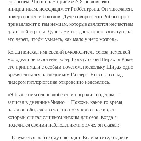
согласием. Что он нам привезет? Я не доверяю
инициативам, исходящим от Риббентропа. Он тщеславен,
поверхностен и болтлив. Дуче говорит, что Риббентроп
принадлежит к тем немцам, которые являются несчастьем
для своей страны. Дуче заметил: достаточно взглянуть на
его череп, чтобы увидеть, как мало у него мозгов».
Когда приехал имперский руководитель союза немецкой
молодежи рейхсюгендфюрер Бальдур фон Ширах, в Риме
его принимали с особым почетом, поскольку Ширах одно
время считался наследником Гитлера. Но за глаза над
лидером гитлерюгенда откровенно издевались.
«Я был с ним очень любезен и наградил орденом, –
записал в дневнике Чиано. – Похоже, какое-то время
назад он обиделся за то, что получил от нас орден,
который считал слишком низким для себя. Когда я
поделился своими наблюдениями с дуче, он сказал:
– Разумеется, дайте ему еще один. Если хотите, отдайте