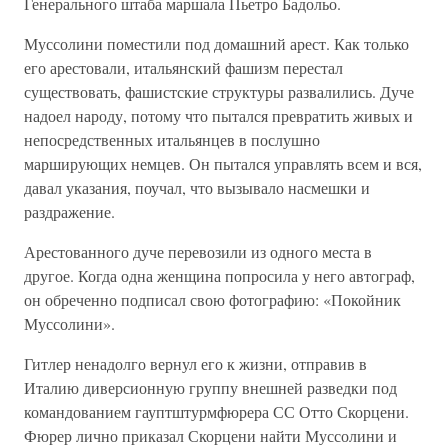
Генерального штаба маршала Пьетро Бадольо.
Муссолини поместили под домашний арест. Как только
его арестовали, итальянский фашизм перестал
существовать, фашистские структуры развалились. Дуче
надоел народу, потому что пытался превратить живых и
непосредственных итальянцев в послушно
марширующих немцев. Он пытался управлять всем и вся,
давал указания, поучал, что вызывало насмешки и
раздражение.
Арестованного дуче перевозили из одного места в
другое. Когда одна женщина попросила у него автограф,
он обреченно подписал свою фотографию: «Покойник
Муссолини».
Гитлер ненадолго вернул его к жизни, отправив в
Италию диверсионную группу внешней разведки под
командованием гауптштурмфюрера СС Отто Скорцени.
Фюрер лично приказал Скорцени найти Муссолини и