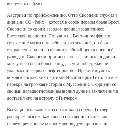
выручить из беды.
Австриец по происхождению, Отто Скорцени служил в
дивизии СС «Райх», которая в сорок первом брала Брест.
Скорцени со своим взводом добивал защитников
Брестской крепости. Получив на Восточном фронте
сотрясение мозга и переболев дизентерией, он был
отправлен в тыл и возглавил учебный центр внешней
разведки. Скорцени приписывают различные подвиги,
хотя у него было больше неудач, чем побед. Ему не
удалось ни взорвать нефтепровод в Ираке, ни убить
вождя югославских партизан Иосипа Броз Тито. Но все
перекрыла громкая история с Муссолини. Скорцени со
своими парашютистами вызволил дуче из заключения и
доставил его на встречу с Гитлером.
Вытащив итальянского соратника из плена, Гитлер
распоряжался им, как своей собственностью. Свою
первую речь после освобождения дуче произнес по