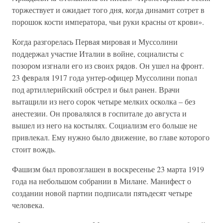
торжествует и ожидает того дня, когда динамит сотрет в
порошок кости императора, чьи руки красны от крови».
Когда разгорелась Первая мировая и Муссолини
поддержал участие Италии в войне, социалисты с
позором изгнали его из своих рядов. Он ушел на фронт.
23 февраля 1917 года унтер-офицер Муссолини попал
под артиллерийский обстрел и был ранен. Врачи
вытащили из него сорок четыре мелких осколка – без
анестезии. Он провалялся в госпитале до августа и
вышел из него на костылях. Социализм его больше не
привлекал. Ему нужно было движение, во главе которого
стоит вождь.
Фашизм был провозглашен в воскресенье 23 марта 1919
года на небольшом собрании в Милане. Манифест о
создании новой партии подписали пятьдесят четыре
человека.