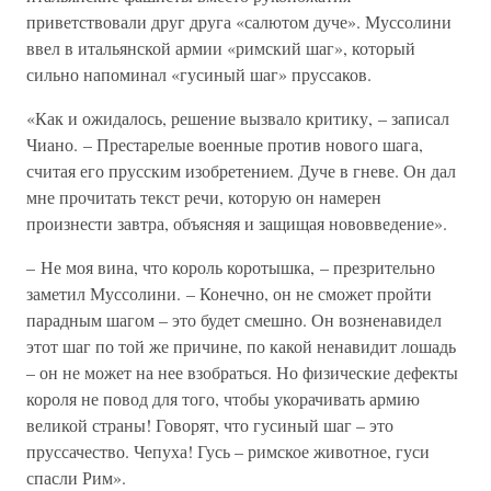
приветствовали друг друга «салютом дуче». Муссолини
ввел в итальянской армии «римский шаг», который
сильно напоминал «гусиный шаг» пруссаков.
«Как и ожидалось, решение вызвало критику, – записал
Чиано. – Престарелые военные против нового шага,
считая его прусским изобретением. Дуче в гневе. Он дал
мне прочитать текст речи, которую он намерен
произнести завтра, объясняя и защищая нововведение».
– Не моя вина, что король коротышка, – презрительно
заметил Муссолини. – Конечно, он не сможет пройти
парадным шагом – это будет смешно. Он возненавидел
этот шаг по той же причине, по какой ненавидит лошадь
– он не может на нее взобраться. Но физические дефекты
короля не повод для того, чтобы укорачивать армию
великой страны! Говорят, что гусиный шаг – это
пруссачество. Чепуха! Гусь – римское животное, гуси
спасли Рим».