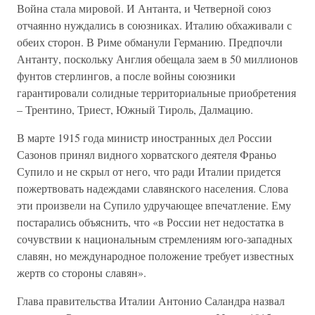
Война стала мировой. И Антанта, и Четверной союз
отчаянно нуждались в союзниках. Италию обхаживали с
обеих сторон. В Риме обманули Германию. Предпочли
Антанту, поскольку Англия обещала заем в 50 миллионов
фунтов стерлингов, а после войны союзники
гарантировали солидные территориальные приобретения
– Трентино, Триест, Южный Тироль, Далмацию.
В марте 1915 года министр иностранных дел России
Сазонов принял видного хорватского деятеля Франьо
Супило и не скрыл от него, что ради Италии придется
пожертвовать надеждами славянского населения. Слова
эти произвели на Супило удручающее впечатление. Ему
постарались объяснить, что «в России нет недостатка в
сочувствии к национальным стремлениям юго-западных
славян, но международное положение требует известных
жертв со стороны славян».
Глава правительства Италии Антонио Саландра назвал