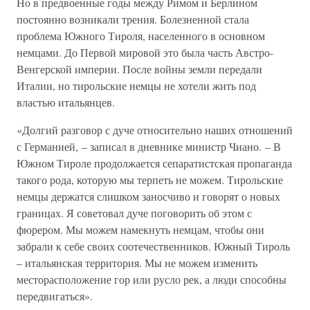
Но в предвоенные годы между Римом и Берлином
постоянно возникали трения. Болезненной стала
проблема Южного Тироля, населенного в основном
немцами. До Первой мировой это была часть Австро-
Венгерской империи. После войны земли передали
Италии, но тирольские немцы не хотели жить под
властью итальянцев.
«Долгий разговор с дуче относительно наших отношений
с Германией, – записал в дневнике министр Чиано. – В
Южном Тироле продолжается сепаратистская пропаганда
такого рода, которую мы терпеть не можем. Тирольские
немцы держатся слишком заносчиво и говорят о новых
границах. Я советовал дуче поговорить об этом с
фюрером. Мы можем намекнуть немцам, чтобы они
забрали к себе своих соотечественников. Южный Тироль
– итальянская территория. Мы не можем изменить
месторасположение гор или русло рек, а люди способны
передвигаться».