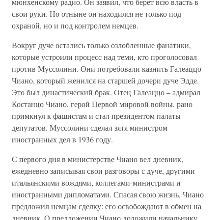
мюнхенскому радио. Он заявил, что берет всю власть в
свои руки. Но отныне он находился не только под
охраной, но и под контролем немцев.
Вокруг дуче остались только озлобленные фанатики,
которые устроили процесс над теми, кто проголосовал
против Муссолини. Они потребовали казнить Галеаццо
Чиано, который женился на старшей дочери дуче Эдде.
Это был династический брак. Отец Галеаццо – адмирал
Костанцо Чиано, герой Первой мировой войны, рано
примкнул к фашистам и стал президентом палаты
депутатов. Муссолини сделал зятя министром
иностранных дел в 1936 году.
С первого дня в министерстве Чиано вел дневник,
ежедневно записывая свои разговоры с дуче, другими
итальянскими вождями, коллегами-министрами и
иностранными дипломатами. Спасая свою жизнь, Чиано
предложил немцам сделку: его освобождают в обмен на
дневник. О предложении Чиано доложили начальнику