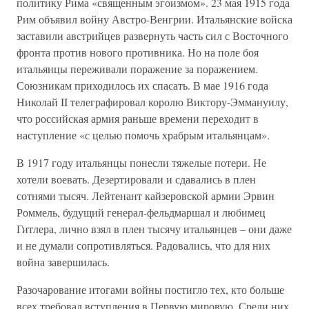
политику Рима «священным эгоизмом». 23 мая 1915 года
Рим объявил войну Австро-Венгрии. Итальянские войска
заставили австрийцев развернуть часть сил с Восточного
фронта против нового противника. Но на поле боя
итальянцы переживали поражение за поражением.
Союзникам приходилось их спасать. В мае 1916 года
Николай II телеграфировал королю Виктору-Эммануилу,
что российская армия раньше времени переходит в
наступление «с целью помочь храбрым итальянцам».
В 1917 году итальянцы понесли тяжелые потери. Не
хотели воевать. Дезертировали и сдавались в плен
сотнями тысяч. Лейтенант кайзеровской армии Эрвин
Роммель, будущий генерал-фельдмаршал и любимец
Гитлера, лично взял в плен тысячу итальянцев – они даже
и не думали сопротивляться. Радовались, что для них
война завершилась.
Разочарование итогами войны постигло тех, кто больше
всех требовал вступления в Первую мировую. Среди них