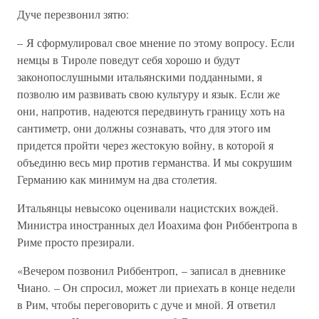
Дуче перезвонил зятю:
– Я сформулировал свое мнение по этому вопросу. Если
немцы в Тироле поведут себя хорошо и будут
законопослушными итальянскими подданными, я
позволю им развивать свою культуру и язык. Если же
они, напротив, надеются передвинуть границу хоть на
сантиметр, они должны сознавать, что для этого им
придется пройти через жестокую войну, в которой я
объединю весь мир против германства. И мы сокрушим
Германию как минимум на два столетия.
Итальянцы невысоко оценивали нацистских вождей.
Министра иностранных дел Иоахима фон Риббентропа в
Риме просто презирали.
«Вечером позвонил Риббентроп, – записал в дневнике
Чиано. – Он спросил, может ли приехать в конце недели
в Рим, чтобы переговорить с дуче и мной. Я ответил