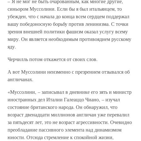
– Я не мог не быть очарованным, как многие другие,
синьором Муссолини. Если бы я был итальянцем, то
убежден, что с начала до конца всем сердцем поддержал
вашу победоносную борьбу против ленинизма. С точки
зрения внешней политики фашизм оказал услугу всему
миру. Он является необходимым противоядием русскому
яду.
Черчилль потом откажется от своих слов.
А вот Муссолини неизменно с презрением отзывался об
англичанах.
«Муссолини, – записывал в дневнике его зять и министр
иностранных дел Италии Галеаццо Чиано, – изучал
состояние британского народа. Он обнаружил, что
возраст двенадцати миллионов англичан уже перевалил
за пятьдесят лет, это не возраст агрессивности. Очевидно
преобладание пассивного элемента над динамизмом
юности. Отсюда стремление к спокойной жизни,