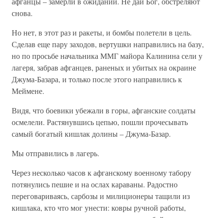
афганцы – замерли в ожидании. Не дай Бог, обстреляют
снова.
Но нет, в этот раз и ракеты, и бомбы полетели в цель.
Сделав еще пару заходов, вертушки направились на базу,
но по просьбе начальника ММГ майора Калинина сели у
лагеря, забрав афганцев, раненых и убитых на окраине
Джума-Базара, и только после этого направились к
Меймене.
Видя, что боевики убежали в горы, афганские солдаты
осмелели. Растянувшись цепью, пошли прочесывать
самый богатый кишлак долины – Джума-Базар.
Мы отправились в лагерь.
Через несколько часов к афганскому военному табору
потянулись пешие и на ослах караваны. Радостно
переговариваясь, сарбозы и милиционеры тащили из
кишлака, кто что мог унести: ковры ручной работы,