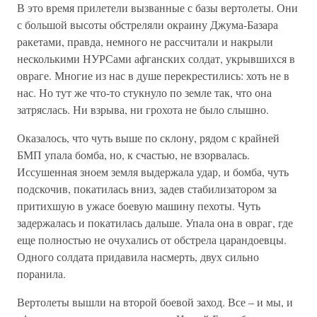
В это время прилетели вызванные с базы вертолеты. Они
с большой высоты обстреляли окраину Джума-Базара
ракетами, правда, немного не рассчитали и накрыли
несколькими НУРСами афганских солдат, укрывшихся в
овраге. Многие из нас в душе перекрестились: хоть не в
нас. Но тут же что-то стукнуло по земле так, что она
затряслась. Ни взрыва, ни грохота не было слышно.
Оказалось, что чуть выше по склону, рядом с крайней
БМП упала бомба, но, к счастью, не взорвалась.
Иссушенная зноем земля выдержала удар, и бомба, чуть
подскочив, покатилась вниз, задев стабилизатором за
притихшую в ужасе боевую машину пехоты. Чуть
задержалась и покатилась дальше. Упала она в овраг, где
еще полностью не очухались от обстрела царандоевцы.
Одного солдата придавила насмерть, двух сильно
поранила.
Вертолеты вышли на второй боевой заход. Все – и мы, и