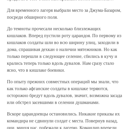
Для временного лагеря выбрали место за Джума-Базаром,
посреди обширного поля.
До темноты прочесали несколько близлежащих
кишлаков. Вперед пустили роту царандоя. По первому из
кишлаков солдаты шли во всю ширину улиц, заходили в
дома, спрашивая дехкан о наличии мятежников. Но как
только перешли в следующее селение, сбились в кучу и
крались теперь только вдоль дувалов. Нам сразу стало
ясно, что в кишлаке боевики.
По опыту прежних совместных операций мы знали, что
как только афганские солдаты в кишлаке теряются,
осторожно бредут вдоль дувалов, значит, возможна засада
или обстрел засевшими в селении душманами.
Вскоре царандоевцы остановились. Никакие приказы их
командира не сдвинули солдат с места. Повернув назад,
они, минуя нас, побежали к лагерю. Командир впереди