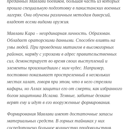
преданных Мавлави боевиков, большая часть из которых
прошла специальную подготовку в пакистанских военных
лагерях. Они обучены различным методам диверсий,
владеют всеми видами оружия.
Мавлави Кара – неординарная личность. Образован.
Обладает ораторскими данными. Способен влиять на
умы людей. При проведении митингов в высокогорных
районах, наряду с угрозами в адрес правительственных
сил, демонстрирует во время своих выступлений и
элементы произошедшим с ним чудес. Например,
постоянно показывает простреленный в нескольких
местах халат, говоря при этом, что в него стреляли
кафиры, но Аллах защитил его от смерти, как избранного
богом защитника Ислама. Темные, забитые дехкане
верят ему и идут в его вооруженные формирования.
Формирования Мавлави имеют достаточные запасы
материальных средств. В горных тайниках у них
сосредоточено большое количество продовольствия,