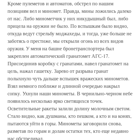
Кроме пулеметов и автоматов, обстрел по нашим
позициям вел и миномет. Правда, мины ложились далеко
от нас. Либо минометчик у них никудышный был, либо
прицела на оружии не было. По вспышкам было видно,
откуда ведут стрельбу моджахеды, и тогда, уже больше не
заботясь о престиже, мы открыли огонь из всех видов
оружия. У меня на башне бронетранспортера был
закреплен автоматический гранатомет АГС-17.
Присоединив коробку с гранатами, навел гранатомет на
цель, нажал гашетку. Зарево от разрыва гранат
полыхнуло чуть дальше вспышек вражеских минометов.
Взял немного поближе и длинной очередью накрыл
сопку. Ухнули наши минометы. В чернильно-черном небе
появилось несколько ярко светящихся точек.
Осветительные ракеты залили долину молочным светом.
Стало видно, как душманы, кто пешком, а кто и на конях,
пытаются уйти в горы. Минометы заговорили снова,
разметав по горам и долам остатки тех, кто еще недавно
нас обстреливал.