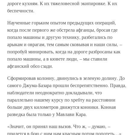
дороге кухням. К их тяжеловесной экипировке. К их
беспечности.
Наученные горьким опытом предыдущих операций,
когда после первого же обстрела афганцы, бросая где
попало машины и другую технику, разбегались по
арыкам и оврагам, тем самым сковывая и наши силы, –
попробуй минировать, когда на дороге разбросаны как
попало машины, а в кювете люди, – мы ставили
афганский обоз сзади.
Сформировав колонну, двинулись в зеленую долину. До
самого Джума-Базара прошли беспрепятственно. Правда,
наблюдатели неоднократно докладывали, что
параллельно нашему курсу по хребту на расстоянии
больше двух километров движутся конники. Конная
разведка была только у Мавлави Кара.
«Значит, он принял наш вызов. Что ж, – думаю, –
придется в бою с ним нам красным потом попотеть…»