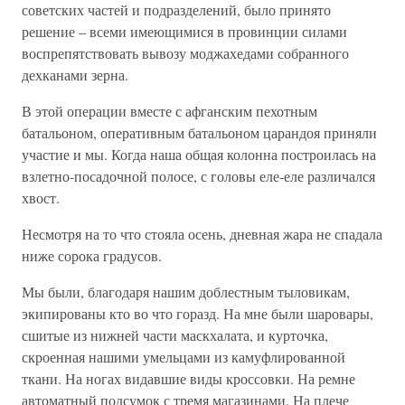
советских частей и подразделений, было принято
решение – всеми имеющимися в провинции силами
воспрепятствовать вывозу моджахедами собранного
дехканами зерна.
В этой операции вместе с афганским пехотным
батальоном, оперативным батальоном царандоя приняли
участие и мы. Когда наша общая колонна построилась на
взлетно-посадочной полосе, с головы еле-еле различался
хвост.
Несмотря на то что стояла осень, дневная жара не спадала
ниже сорока градусов.
Мы были, благодаря нашим доблестным тыловикам,
экипированы кто во что горазд. На мне были шаровары,
сшитые из нижней части маскхалата, и курточка,
скроенная нашими умельцами из камуфлированной
ткани. На ногах видавшие виды кроссовки. На ремне
автоматный подсумок с тремя магазинами. На плече