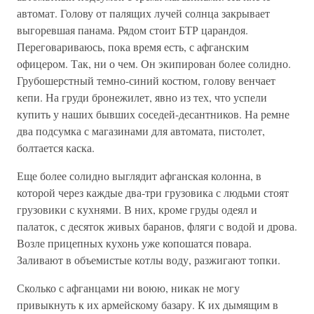
автомат. Голову от палящих лучей солнца закрывает
выгоревшая панама. Рядом стоит БТР царандоя.
Переговариваюсь, пока время есть, с афганским
офицером. Так, ни о чем. Он экипирован более солидно.
Грубошерстный темно-синий костюм, голову венчает
кепи. На груди бронежилет, явно из тех, что успели
купить у наших бывших соседей-десантников. На ремне
два подсумка с магазинами для автомата, пистолет,
болтается каска.
Еще более солидно выглядит афганская колонна, в
которой через каждые два-три грузовика с людьми стоят
грузовики с кухнями. В них, кроме груды одеял и
палаток, с десяток живых баранов, фляги с водой и дрова.
Возле прицепных кухонь уже копошатся повара.
Заливают в объемистые котлы воду, разжигают топки.
Сколько с афганцами ни воюю, никак не могу
привыкнуть к их армейскому базару. К их дымящим в