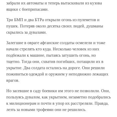
забрали их автоматы и теперь вытаскивали из кузова
ящики с боеприпасами.
Три БМП и два БТРа открыли огонь из пулеметов и
пушек. Потеряв около десятка своих людей, душманы
скрылись за дувалами.
Залегшие в овраге афганские солдаты осмелели и тоже
начали стрелять кто куда. Несколько человек из них
подбежали к машине, пытаясь затушить огонь, но
тщетно. Тогда они, схватив погибших, потащили их в
укрытие. Два солдата остались на дороге. Они решили
поживиться одеждой и оружием у неподвижно лежащих
врагов.
Но засевшие в саду боевики им этого не позволили. Они,
пользуясь дувалом, как укрытием, незаметно подобрались
к милиционерам и почти в упор их расстреляли. Правда,
лезть за новыми трофеями они не решились.