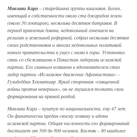
Мавлави Кара
–
старейшина группы кишлаков. Богач,
имеющий в собственности около ста джарибов земли
(около 50 гектаров), несколько десятков батраков. В
период правления Амина, недовольный гонением на
религию и земельной реформой, собрал несколько десятков
своих родственников и многих недовольных политикой
нового правительства и ушел с ними в горы. Установил
связь со сбежавшими в Пакистан лидерами исламской
партии. Его главным хозяином и вдохновителем стал
лидер партии «Исламское движение Афганистана» –
Гульбеддин Хекматиар. Ярый сторонник «священной
войны против неверных», он не гнушался толкать свои
формирования на прямой разбой.
Мавлави Кара – пуштун по национальности, ему 47 лет.
Он фанатически предан своему хозяину и идеям
исламской партии. Общая численность его формирований
достигает от 500 до 800 человек. Костяк – 80 наиболее