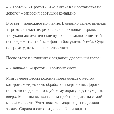
– «Протон», «Протон»! Я «Чайка»! Как обстановка на
дороге? – запросил вертушки командир.
В ответ – тревожное молчание. Внезапно далеко впереди
загрохотали частые, резкие, словно хлопки, взрывы,
застукали автоматические пушки, а в заключение этой
непродолжительной какофонии боя ухнула бомба. Судя
по грохоту, не меньше «пятисотки».
После этого в наушниках раздалось довольный голос:
– «Чайка»! Я «Протон»! Горизонт чист!
Минут через десять колонна поравнялась с местом,
которое своевременно обработали вертолеты. Дорога,
попетляв по довольно глубокому оврагу, круто уходила
вверх. Машины выползали на гребень оврага на самой
малой скорости. Учитывая это, моджахеды и сделали
засаду. Справа и слева от дороги были видны