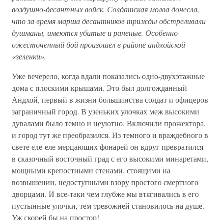
воздушно-десантных войск. Солдатская молва донесла,
что за время марша десантников трижды обстреливали
душманы, имеются убитые и раненые. Особенно
ожесточенный бой произошел в районе андхойской
«зеленки».
Уже вечерело, когда вдали показались одно-двухэтажные
дома с плоскими крышами. Это был долгожданный
Андхой, первый в жизни большинства солдат и офицеров
заграничный город. В узеньких улочках меж высокими
дувалами было темно и неуютно. Включили прожектора,
и город тут же преобразился. Из темного и враждебного в
свете еле-еле мерцающих фонарей он вдруг превратился
в сказочный восточный град с его высокими минаретами,
мощными крепостными стенами, стоящими на
возвышении, недоступными взору простого смертного
дворцами. И все-таки чем глубже мы втягивались в его
пустынные улочки, тем тревожней становилось на душе.
Уж скорей бы на простор!