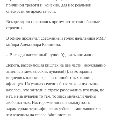
причиной тревоги и, конечно, для нас реальной
опасности не представляли.
Вскоре вдали показались приземистые глинобитные
строения.
В эфире прозвучал сдержанный голос начальника ММГ
майора Александра Калинина:
– Впереди населенный пункт. Удвоить внимание!
Дорога, рассекающая кишлак на две части, неожиданно
запетляла меж высоких дувалов[3], за которыми
виднелись плоские крыши глинобитных жилищ
афганцев. На улицах селения было тихо и пустынно,
казалось, что жители в страхе разбежались кто куда, но
нет, из-за дувалов то там, то здесь мелькали чалмы
любопытных. Настороженность и замкнутость –
характерная черта афганских узбеков, занимающихся
земледелием на севере Афганистана.