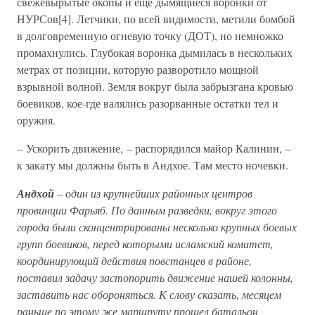
свежевырытые окопы и еще дымящиеся воронки от
НУРСов[4]. Летчики, по всей видимости, метили бомбой
в долговременную огневую точку (ДОТ), но немножко
промахнулись. Глубокая воронка дымилась в нескольких
метрах от позиции, которую разворотило мощной
взрывной волной. Земля вокруг была забрызгана кровью
боевиков, кое-где валялись разорванные остатки тел и
оружия.
– Ускорить движение, – распорядился майор Калинин, –
к закату мы должны быть в Андхое. Там место ночевки.
Андхой
–
один из крупнейших районных центров
провинции Фарьяб. По данным разведки, вокруг этого
города были сконцентрированы несколько крупных боевых
групп боевиков, перед которыми исламский комитет,
координирующий действия повстанцев в районе,
поставил задачу застопорить движение нашей колонны,
заставить нас обороняться. К слову сказать, месяцем
раньше по этому же маршруту прошел батальон