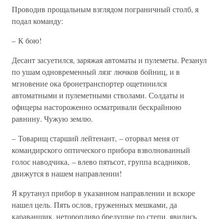
Проводив прощальным взглядом пограничный столб, я
подал команду:
– К бою!
Десант засуетился, заряжая автоматы и пулеметы. Резанул
по ушам одновременный лязг лючков бойниц, и в
мгновение ока бронетранспортер ощетинился
автоматными и пулеметными стволами. Солдаты и
офицеры настороженно осматривали бескрайнюю
равнину. Чужую землю.
– Товарищ старший лейтенант, – оторвал меня от
командирского оптического прибора взволнованный
голос наводчика, – влево пятьсот, группа всадников,
движутся в нашем направлении!
Я крутанул прибор в указанном направлении и вскоре
нашел цель. Пять ослов, груженных мешками, да
караванщик, неторопливо бредущие по степи, явились