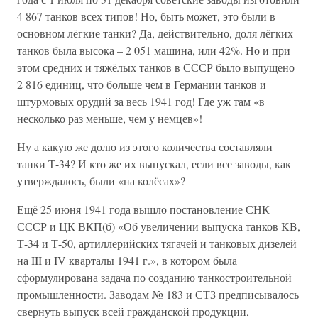
4 867 танков всех типов! Но, быть может, это были в
основном лёгкие танки? Да, действительно, доля лёгких
танков была высока – 2 051 машина, или 42%. Но и при
этом средних и тяжёлых танков в СССР было выпущено
2 816 единиц, что больше чем в Германии танков и
штурмовых орудий за весь 1941 год! Где уж там «в
несколько раз меньше, чем у немцев»!
Ну а какую же долю из этого количества составляли
танки Т-34? И кто же их выпускал, если все заводы, как
утверждалось, были «на колёсах»?
Ещё 25 июня 1941 года вышло постановление СНК
СССР и ЦК ВКП(б) «Об увеличении выпуска танков KB,
Т-34 и Т-50, артиллерийских тягачей и танковых дизелей
на III и IV кварталы 1941 г.», в котором была
сформулирована задача по созданию танкостроительной
промышленности. Заводам № 183 и СТЗ предписывалось
свернуть выпуск всей гражданской продукции,