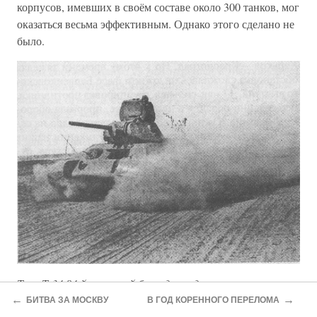
корпусов, имевших в своём составе около 300 танков, мог
оказаться весьма эффективным. Однако этого сделано не
было.
Танк Т-34 84-й танковой бригады выдвигается к месту
боевых действий, Юго-Западный фронт, май 1942 года
←
→
БИТВА ЗА МОСКВУ
В ГОД КОРЕННОГО ПЕРЕЛОМА