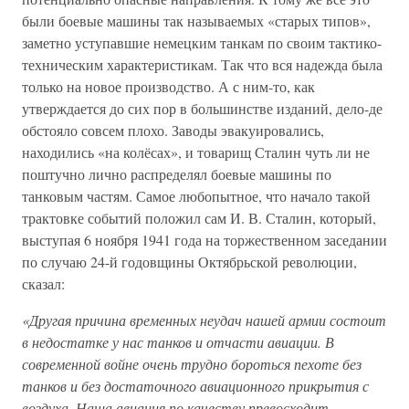
были боевые машины так называемых «старых типов»,
заметно уступавшие немецким танкам по своим тактико-
техническим характеристикам. Так что вся надежда была
только на новое производство. А с ним-то, как
утверждается до сих пор в большинстве изданий, дело-де
обстояло совсем плохо. Заводы эвакуировались,
находились «на колёсах», и товарищ Сталин чуть ли не
поштучно лично распределял боевые машины по
танковым частям. Самое любопытное, что начало такой
трактовке событий положил сам И. В. Сталин, который,
выступая 6 ноября 1941 года на торжественном заседании
по случаю 24-й годовщины Октябрьской революции,
сказал:
«Другая причина временных неудач нашей армии состоит
в недостатке у нас танков и отчасти авиации. В
современной войне очень трудно бороться пехоте без
танков и без достаточного авиационного прикрытия с
воздуха. Наша авиация по качеству превосходит