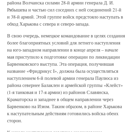
района Волчанска силами 28-й армии генерала Д. И.
Рябышева и частью сил соседних с ней соединений 21-й
и 38-й армий. Этой группе войск предстояло наступать в
обход Харькова с севера и северо-запада.
В свою очередь, немецкое командование в целях создания
более благоприятных условий для летнего наступления
на юго-западном направлении в конце апреля – начале
мая приступило к подготовке операции по ликвидации
Барвенковского выступа. Эта операция, получившая
название «Фридрикус I», должна была осуществляться
наступлением 6-й полевой армии генерала Паулюса из
района севернее Балаклеи и армейской группы «Клейст»
(1-я танковая и 17-я армии) из районов Славянска,
Краматорска и западнее в общем направлении через
Барвенково на Изюм. Таким образом, в районе Харькова
к наступательным действиям готовились войска обеих
сторон.