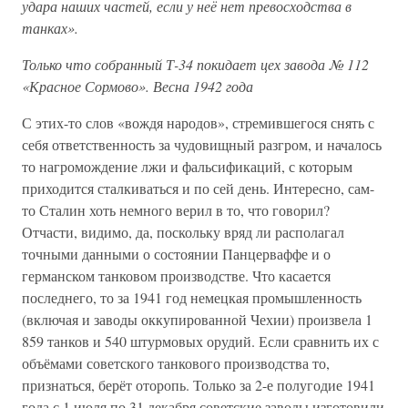
удара наших частей, если у неё нет превосходства в
танках».
Только что собранный Т-34 покидает цех завода № 112
«Красное Сормово». Весна 1942 года
С этих-то слов «вождя народов», стремившегося снять с
себя ответственность за чудовищный разгром, и началось
то нагромождение лжи и фальсификаций, с которым
приходится сталкиваться и по сей день. Интересно, сам-
то Сталин хоть немного верил в то, что говорил?
Отчасти, видимо, да, поскольку вряд ли располагал
точными данными о состоянии Панцерваффе и о
германском танковом производстве. Что касается
последнего, то за 1941 год немецкая промышленность
(включая и заводы оккупированной Чехии) произвела 1
859 танков и 540 штурмовых орудий. Если сравнить их с
объёмами советского танкового производства то,
признаться, берёт оторопь. Только за 2-е полугодие 1941
года с 1 июля по 31 декабря советские заводы изготовили