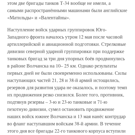
этом две бригады танков Т-34 вообще не имели, а
самыми распространёнными машинами были английские
«Матильды» и «Валентайны».
Наступление войск ударных группировок Юго-
Западного фронта началось утром 12 мая после часовой
артиллерийской и авиационной подготовки. Стрелковые
дивизии северной ударной группировки при поддержке
танковых бригад за три дня упорных боёв продвинулись
в районе Волчанска на 10– 25 км. Однако результаты
первых дней не были своевременно использованы. Силы
наступающих частей 21, 28 и 38-й армий истощились,
резервов для развития удара не оказалось, и поэтому темп
их продвижения резко снизился. Более того, противник,
подтянув резервы – 3-ю и 23-ю танковые и 71-ю
пехотную дивизии, сумел остановить продвижение
наших войск южнее Волчанска и 13 мая нанёс контрудар
во фланг наступавшим войскам 38-й армии. В течение
этого дня все бригады 22-го танкового корпуса вступили