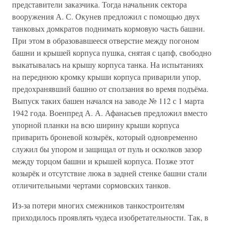
представители заказчика. Тогда начальник сектора
вооружения А. С. Окунев предложил с помощью двух
танковых домкратов поднимать кормовую часть башни.
При этом в образовавшееся отверстие между погоном
башни и крышей корпуса пушка, снятая с цапф, свободно
выкатывалась на крышу корпуса танка. На испытаниях
на переднюю кромку крыши корпуса приварили упор,
предохранявший башню от сползания во время подъёма.
Выпуск таких башен начался на заводе № 112 с 1 марта
1942 года. Военпред А. А. Афанасьев предложил вместо
упорной планки на всю ширину крыши корпуса
приварить броневой козырёк, который одновременно
служил бы упором и защищал от пуль и осколков зазор
между торцом башни и крышей корпуса. Позже этот
козырёк и отсутствие люка в задней стенке башни стали
отличительными чертами сормовских танков.
Из-за потери многих смежников танкостроителям
приходилось проявлять чудеса изобретательности. Так, в