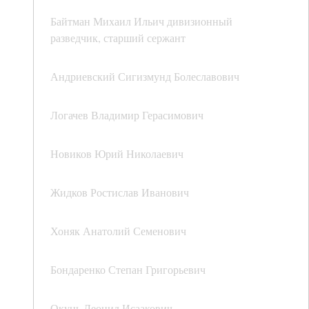
Байтман Михаил Ильич дивизионный
разведчик, старший сержант
Андриевский Сигизмунд Болеславович
Логачев Владимир Герасимович
Новиков Юрий Николаевич
Жидков Ростислав Иванович
Хоняк Анатолий Семенович
Бондаренко Степан Григорьевич
Окунь Леонид Исаакович