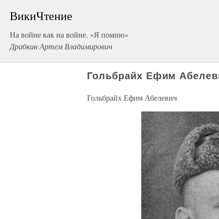
ВикиЧтение
На войне как на войне. «Я помню»
Драбкин Артем Владимирович
Гольбрайх Ефим Абелев
Гольбрайх Ефим Абелевич