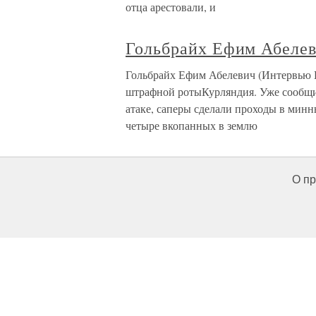
отца арестовали, и
Гольбрайх Ефим Абелев
Гольбрайх Ефим Абелевич (Интервью Г
штрафной ротыКурляндия. Уже сообщил
атаке, саперы сделали проходы в мин
четыре вкопанных в землю
О пр