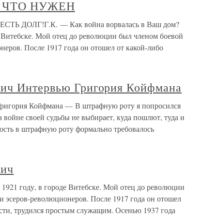
Л, ЧТО НУЖЕН
СТЬ ДОЛГ!Г.К. — Как война ворвалась в Ваш дом?
е Витебске. Мой отец до революции был членом боевой
еров. После 1917 года он отошел от какой-либо
вич Интервью Григория Койфмана
ригория Койфмана — В штрафную роту я попросился
на войне своей судьбы не выбирает, куда пошлют, туда и
ость в штрафную роту формально требовалось
вич
1921 году, в городе Витебске. Мой отец до революции
и эсеров-революционеров. После 1917 года он отошел
ости, трудился простым служащим. Осенью 1937 года