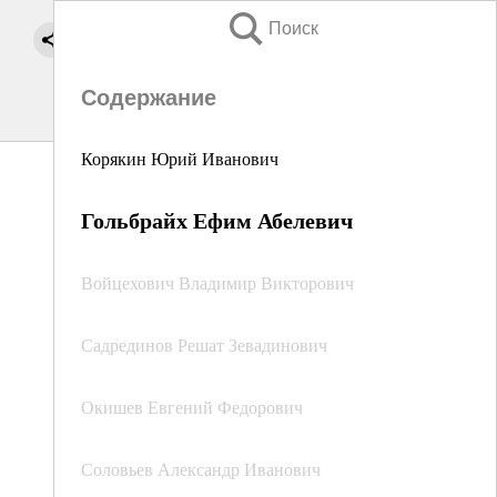
Поиск
Содержание
Корякин Юрий Иванович
Гольбрайх Ефим Абелевич
Войцехович Владимир Викторович
Садрединов Решат Зевадинович
Окишев Евгений Федорович
Соловьев Александр Иванович