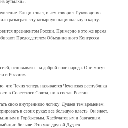
из бутылки».
аявление. Ельцин знал, о чем говорил. Руководство
шило разыграть эту козырную национальную карту.
овится президентом России. Примерно в это же время
 избирают Председателем Объединенного Конгресса
сией, основываясь на доброй воле народа. Они могут
но и России».
но, что Чечня теперь называется Чеченская республика
остав Советского Союза, ни в состав России.
ать свою внутреннюю логику. Дудаев тем временем,
рировать в своих руках все большую власть. Он знает,
льциным и Горбачевым, Хасбулатовым и Завгаевым.
 амбиции больше. Это уже другой Дудаев.