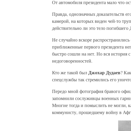
От автомобиля президента мало что ос
Правда, однозначных доказательств ег
камерой, на которых виден чей-то тру
действительно ли это тело погибшего 
Не случайно вскоре распространились 
приближенные первого президента неп
быстро сошли на нет. Но вся история 
недоговоренностей.
Джохар Дудаев
Кто же такой был
? Ка
спецслужбы так стремились его уничт
Передо мной фотография бравого офице
запомнили сослуживцы военных гарниз
Многие тогда и помыслить не могли, к
коммунисту, прошедшему войну в Афг