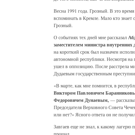
Весна 1991 года. Грозный. В это время
вспоминать в Кремле. Мало кто знает о
Грозный.
Аб
О событиях тех дней мне рассказал
заместителем министра внутренних
на короткий срок был назначен испол
автономной республики. Несмотря на п
ушел в оппозицию. После расстрела м
Дудаевым государственным преступник
«В марте, как мне помнится, в респу
Виктором Павловичем Баранников
Федоровичем Дунаевым,
— рассказы
Председателя Верховного Совета Чеч
или нет?» Ясного ответа он не получи
Завгаев еще не знал, к какому лагерю
прощал.