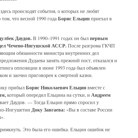
 здесь происходят события, о которых не любят
Борис Ельцин
 том, что весной 1990 года
приехал в
дулбек Даудов.
первым
В 1990–1991 годах он был
 дел Чечено-Ингушской АССР.
После разгрома ГКЧП
няющим обязанности министра внутренних дел
редложения Дудаева занять прежний пост, отказался и
итинга оппозиции в июне 1993 года был объявлен
ом и заочно приговорен к смертной казни.
Борис Николаевич Ельцин
блику прибыл
вместе с
ым,
Андреем
который опередил Ельцина на сутки, и
вает Даудов. — Тогда Ельцин прямо спросил у
Доку Завгаева:
ено-Ингушетии
«Вы в составе России
л».
 примкнуть. Это была его ошибка. Ельцин ошибок не