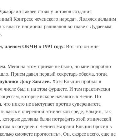
Джабраил Гакаев стоял у истоков создания
нный Конгресс чеченского народа». Являлся дальним
 к власти национал-радикалов во главе с Дудаевым
.
, членом ОКЧН в 1991 году.
Вот что он мне
ем. Меня на этом приеме не было, но мне подробно
ошло. Прием давал первый секретарь обкома, тогда
спублики Доку Завгаев.
Хотя Ельцин пробыл в
ом числе был и на этом фуршете. И там практически
роцессам, которые вскоре начались в Чечне. По
а, что никто не выступает против суверенитета
зываясь в очередной этнической среде, Ельцин, так
й, которые должны были потрафить этой этнической
 потом в соседней с Чечней Назрани Ельцин бросил в
сколько сможете проглотить». Он, скорее всего, еще не