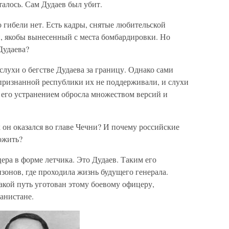
талось. Сам Дудаев был убит.
о гибели нет. Есть кадры, снятые любительской
п, якобы вынесенный с места бомбардировки. Но
Дудаева?
слухи о бегстве Дудаева за границу. Однако сами
ризнанной республики их не поддерживали, и слухи
с его устранением обросла множеством версий и
к он оказался во главе Чечни? И почему российские
ожить?
ра в форме летчика. Это Дудаев. Таким его
онов, где проходила жизнь будущего генерала.
акой путь уготован этому боевому офицеру,
анистане.