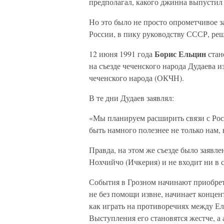
предполагал, какого джинна выпустил 
Но это было не просто опрометчивое з
России, в пику руководству СССР, ре
Борис Ельцин
12 июня 1991 года
стан
на съезде чеченского народа Дудаева
чеченского народа (ОКЧН).
В те дни Дудаев заявлял:
«Мы планируем расширить связи с Рос
быть намного полезнее не только нам, 
Правда, на этом же съезде было заявле
Нохчийчо (Ичкерия) и не входит ни в с
События в Грозном начинают приобрет
не без помощи извне, начинает концент
как играть на противоречиях между Е
Выступления его становятся жестче, а