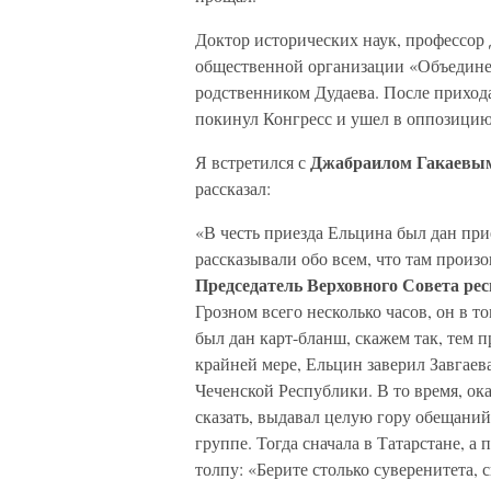
Доктор исторических наук, профессор 
общественной организации «Объедине
родственником Дудаева. После прихода
покинул Конгресс и ушел в оппозицию
Джабраилом Гакаевым
Я встретился с
рассказал:
«В честь приезда Ельцина был дан при
рассказывали обо всем, что там произ
Председатель Верховного Совета ре
Грозном всего несколько часов, он в т
был дан карт-бланш, скажем так, тем п
крайней мере, Ельцин заверил Завгаев
Чеченской Республики. В то время, ока
сказать, выдавал целую гору обещани
группе. Тогда сначала в Татарстане, а
толпу: «Берите столько суверенитета, 