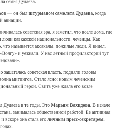
ла семья Дудаева.
хов
штурманом самолета Дудаева,
— он был
когда
й авиации.
анчивалась советская эра, я заметил, что возле дома, где
я люди кавказской национальности, чеченцы. Как
о, что называется аксакалы, пожилые люди. Я видел,
 «Волгу» и уезжали. У нас лётный профилакторий тут
седовали».
о зашаталась советская власть, подняли головы
волна митингов. Стало ясно: новым чеченским
иональный герой. Свита уже ждала его возле
Марьям Вахидова.
л Дудаева в те годы. Это
В начале
хстана, занималась общественной работой. Ее активная
личным пресс-секретарем.
 и вскоре она стала его
годах.