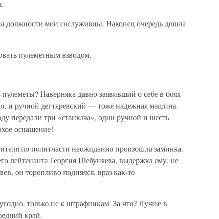
и.
на должности мои сослуживцы. Наконец очередь дошла
овать пулеметным взводом.
ь пулеметы? Наверняка давно заявивший о себе в боях
о, и ручной дегтяревский — тоже надежная машина.
оду передали три «станкача», один ручной и шесть
охое оснащение!
тителя по политчасти неожиданно произошла заминка.
его лейтенанта Георгия Шебуняева, выдержка ему, не
ев, он торопливо поднялся, враз как-то
годно, только не к штрафникам. За что? Лучше в
редний край.