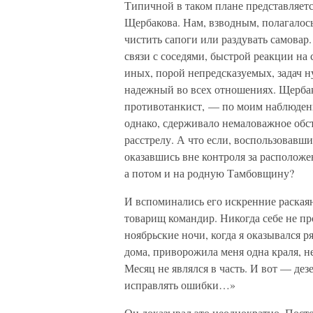
Типичной в таком плане представляет
Щербакова. Нам, взводным, полагалось
чистить сапоги или раздувать самовар
связи с соседями, быстрой реакции н
иных, порой непредсказуемых, задач 
надежный во всех отношениях. Щерба
противотанкист, — по моим наблюдени
однако, сдерживало немаловажное обст
расстрелу. А что если, воспользовавш
оказавшись вне контроля за расположе
а потом и на родную Тамбовщину?
И вспоминались его искренние раская
товарищ командир. Никогда себе не п
ноябрьские ночи, когда я оказывался 
дома, приворожила меня одна краля, не
Месяц не являлся в часть. И вот — де
исправлять ошибки…»
Он доказывал это неоднократно. Посто