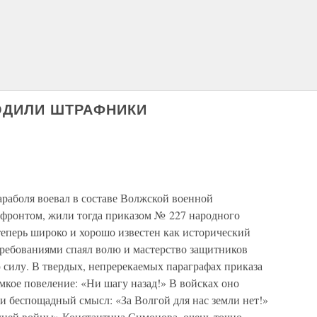
ХОДИЛИ ШТРАФНИКИ
Бараболя воевал в составе Волжской военной
фронтом, жили тогда приказом № 227 народного
теперь широко и хорошо известен как исторический
ребованиями спаял волю и мастерство защитников
 силу. В твердых, непререкаемых параграфах приказа
емкое повеление: «Ни шагу назад!» В войсках оно
и беспощадный смысл: «За Волгой для нас земли нет!»
 дней войны» Константина Симонова, очень точно