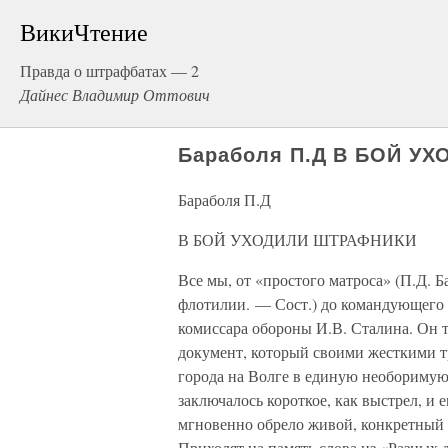
ВикиЧтение
Правда о штрафбатах — 2
Дайнес Владимир Оттович
Бараболя П.Д В БОЙ У
Бараболя П.Д
В БОЙ УХОДИЛИ ШТРАФНИКИ
Все мы, от «простого матроса» (П.Д. 
флотилии. — Сост.) до командующего 
комиссара обороны И.В. Сталина. Он 
документ, который своими жесткими т
города на Волге в единую необоримую
заключалось короткое, как выстрел, и 
мгновенно обрело живой, конкретный 
Приходят на память слова из «Разных