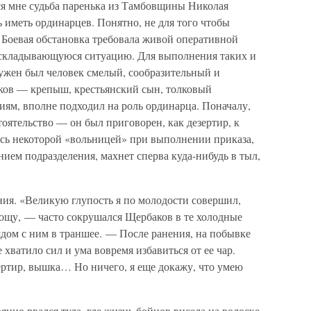
ся мне судьба паренька из Тамбовщины Николая
 иметь ординарцев. Понятно, не для того чтобы
. Боевая обстановка требовала живой оперативной
а складывающуюся ситуацию. Для выполнения таких и
нужен был человек смелый, сообразительный и
ков — крепыш, крестьянский сын, толковый
ям, вполне подходил на роль ординарца. Поначалу,
оятельство — он был приговорен, как дезертир, к
ись некоторой «вольницей» при выполнении приказа,
нием подразделения, махнет сперва куда-нибудь в тыл,
ния. «Великую глупость я по молодости совершил,
рощу, — часто сокрушался Щербаков в те холодные
рядом с ним в траншее. — После ранения, на побывке
 хватило сил и ума вовремя избавиться от ее чар.
зертир, вышка… Но ничего, я еще докажу, что умею
янно рвался туда, где жизнь бойцов висела на волоске