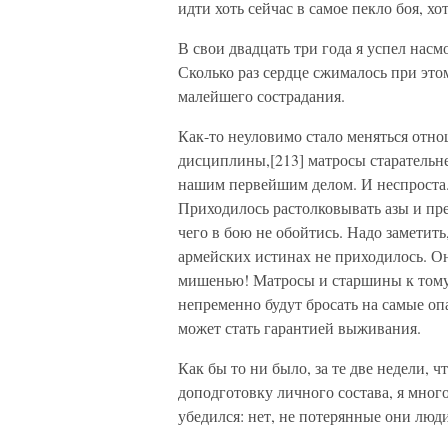
идти хоть сейчас в самое пекло боя, х
В свои двадцать три года я успел насм
Сколько раз сердце сжималось при это
малейшего сострадания.
Как-то неуловимо стало меняться отн
дисциплины,[213] матросы старательне
нашим первейшим делом. И неспроста.
Приходилось растолковывать азы и пре
чего в бою не обойтись. Надо заметит
армейских истинах не приходилось. Он
мишенью! Матросы и старшины к тому 
непременно будут бросать на самые оп
может стать гарантией выживания.
Как бы то ни было, за те две недели,
доподготовку личного состава, я мног
убедился: нет, не потерянные они люди