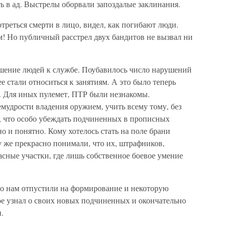
оть в ад. Выстрелы оборвали запоздалые заклинания.
отреться смерти в лицо, видел, как погибают люди.
м! Но публичный расстрел двух бандитов не вызвал ни
ошение людей к службе. Поубавилось число нарушений
е стали относиться к занятиям. А это было теперь
 Для иных пулемет, ПТР были незнакомы.
мудрости владения оружием, учить всему тому, без
ь, что особо убеждать подчиненных в прописных
о и понятно. Кому хотелось стать на поле брани
же прекрасно понимали, что их, штрафников,
асные участки, где лишь собственное боевое умение
 что нам отпустили на формирование и некоторую
ое узнал о своих новых подчиненных и окончательно
.