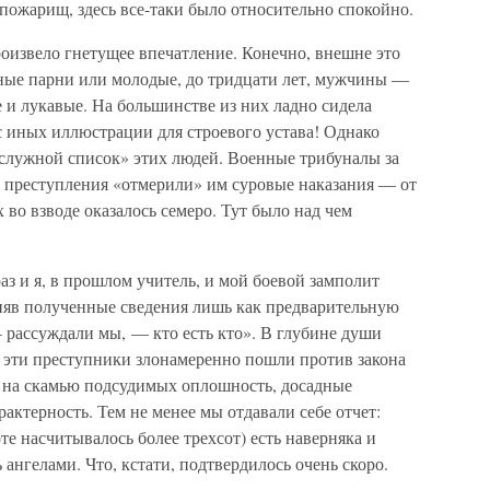
пожарищ, здесь все-таки было относительно спокойно.
оизвело гнетущее впечатление. Конечно, внешне это
ьные парни или молодые, до тридцати лет, мужчины —
и лукавые. На большинстве из них ладно сидела
с иных иллюстрации для строевого устава! Однако
служной список» этих людей. Военные трибуналы за
 преступления «отмерили» им суровые наказания — от
 во взводе оказалось семеро. Тут было над чем
аз и я, в прошлом учитель, и мой боевой замполит
няв полученные сведения лишь как предварительную
рассуждали мы, — кто есть кто». В глубине души
се эти преступники злонамеренно пошли против закона
и на скамью подсудимых оплошность, досадные
рактерность. Тем не менее мы отдавали себе отчет:
оте насчитывалось более трехсот) есть наверняка и
 ангелами. Что, кстати, подтвердилось очень скоро.