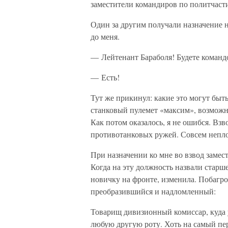
заместители командиров по политчаст
Один за другим получали назначение 
до меня.
— Лейтенант Бараболя! Будете команд
— Есть!
Тут же прикинул: какие это могут быт
станковый пулемет «максим», возможн
Как потом оказалось, я не ошибся. Взв
противотанковых ружей. Совсем непл
При назначении ко мне во взвод замес
Когда на эту должность назвали старш
новичку на фронте, изменила. Побагров
преобразившийся и надломленный:
Товарищ дивизионный комиссар, куда у
любую другую роту. Хоть на самый пе