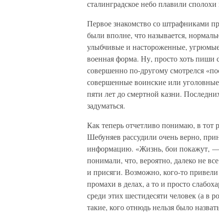
сталинградское небо плавили сполохи 
Первое знакомство со штрафниками пр
были вполне, что называется, нормал
улыбчивые и настороженные, угрюмые 
военная форма. Ну, просто хоть пиши 
совершенно по-другому смотрелся «по
совершенные воинские или уголовные
пяти лет до смертной казни. Последних
задуматься.
Как теперь отчетливо понимаю, в тот р
Шебуняев рассудили очень верно, при
информацию. «Жизнь, бои покажут, — 
понимали, что, вероятно, далеко не в
и присяги. Возможно, кого-то привел
промахи в делах, а то и просто слабоха
среди этих шестидесяти человек (а в р
такие, кого отнюдь нельзя было назвать