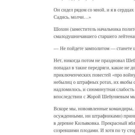
Он сидел рядом со мной, и я в сердцах
Садись, молчи…»
Шохин (заместитель начальника полит
смалодушничавшего старшего лейтена
— Не пойдете замполитом — станете ш
Нет, никогда потом не праздновал Шебу
попадал в такие передряги, какие не 
приключенческих повестей «про войн
небылиц о штрафных ротах, их якобы с
надломилось, и сиюминутная слабость 
впоследствии с Жорой Шебуняевым мы
Вскоре мы, новоявленные командиры, 
осужденными, ни штрафниками) прини
в деревне Кильяковка. Прекрасный ябл
созревшими плодами. И хотя по ту сто