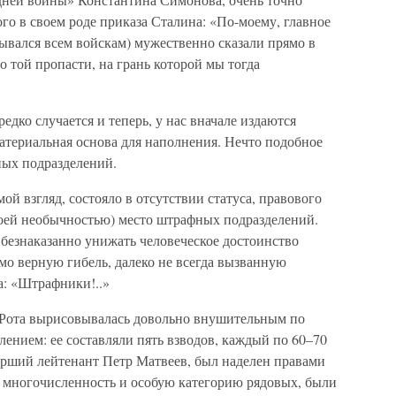
о в своем роде приказа Сталина: «По-моему, главное
тывался всем войскам) мужественно сказали прямо в
о той пропасти, на грань которой мы тогда
редко случается и теперь, у нас вначале издаются
атериальная основа для наполнения. Нечто подобное
ых подразделений.
й взгляд, состояло в отсутствии статуса, правового
оей необычностью) место штрафных подразделений.
 безнаказанно унижать человеческое достоинство
мо верную гибель, далеко не всегда вызванную
а: «Штрафники!..»
. Рота вырисовывалась довольно внушительным по
лением: ее составляли пять взводов, каждый по 60–70
тарший лейтенант Петр Матвеев, был наделен правами
х многочисленность и особую категорию рядовых, были