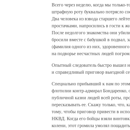
Всего через неделю, когда мы только-
штрафную роту буквально потрясло с
Два человека из взвода старшего лей
простачками, напросились в гости к 
После недолгого знакомства они убили
бросили вместе с бабушкой в подвал, 
(фамилия одного из них, здоровенног
на подворье несчастных людей погром
Опытный следователь быстро вышел на
и справедливый приговор выездной сес
Специально прибывший к нам по этом
флотилии контр-адмирал Бондаренко,
публичной казни людей всей роты, пр
пересказывать ее. Скажу только, что, 
тому, чтобы приговор привести в испо
НКВД. Когда его бойцы взяли винтовк
колени, этот громила умолял пощадить 