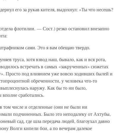
 дернул его за рукав кителя, выдохнул: «Ты что несешь?
отдела флотилии. — Сост.) резко остановил внезапно
нта:
трафником сами. Это я вам обещаю твердо.
няев труса, хотя взвод наш, бывало, как и вся рота,
доводилось встречать в самых «закрученных» сюжетах
у». Просто под влиянием уже вовсю ходивших былей и
топроцентной обреченности, у человека что-то
выплеснулась наружу. Как бы то ни было,
 вполне сработались.
в том числе и отделенные (они не были ни
мали подчиненных. Было это неподалеку от Ахтубы,
оневый сад, где шла передача людей, благоухал давно
рону Волги кипели бои, а по вечерам далекое