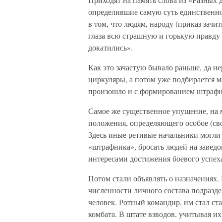
определившие самую суть единственног
в том, что людям, народу (приказ зачи
глаза всю страшную и горькую правду 
докатились».
Как это зачастую бывало раньше, да не
циркуляры, а потом уже подбирается м
произошло и с формированием штрафн
Самое же существенное упущение, на мо
положения, определяющего особое (св
Здесь иные ретивые начальники могли
«штрафника», бросать людей на заведо
интересами достижения боевого успех
Потом стали объявлять о назначениях
численности личного состава подразде
человек. Ротный командир, им стал с
комбата. В штате взводов, учитывая и