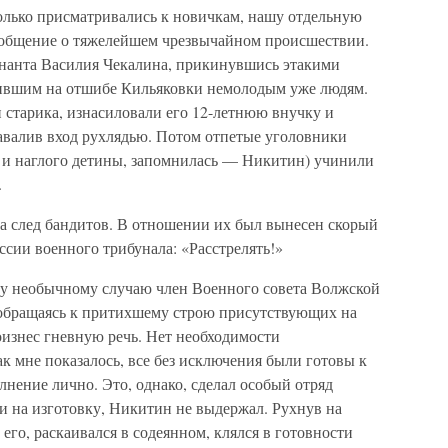
только присматривались к новичкам, нашу отдельную
ообщение о тяжелейшем чрезвычайном происшествии.
тенанта Василия Чекалина, прикинувшись этакими
жившим на отшибе Кильяковки немолодым уже людям.
 старика, изнасиловали его 12-летнюю внучку и
завалив вход рухлядью. Потом отпетые уголовники
о и наглого детины, запомнилась — Никитин) учинили
.
 след бандитов. В отношении их был вынесен скорый
сии военного трибунала: «Расстрелять!»
у необычному случаю член Военного совета Волжской
 обращаясь к притихшему строю присутствующих на
оизнес гневную речь. Нет необходимости
как мне показалось, все без исключения были готовы к
лнение лично. Это, однако, сделал особый отряд
и на изготовку, Никитин не выдержал. Рухнув на
его, раскаивался в содеянном, клялся в готовности