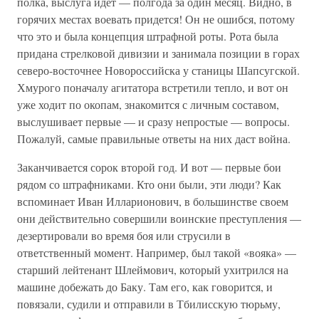
полка, выслуга идет — полгода за один месяц. Видно, в
горячих местах воевать придется! Он не ошибся, потому
что это и была концепция штрафной роты. Рота была
придана стрелковой дивизии и занимала позиции в горах
северо-восточнее Новороссийска у станицы Шапсугской.
Хмурого поначалу агитатора встретили тепло, и вот он
уже ходит по окопам, знакомится с личным составом,
выслушивает первые — и сразу непростые — вопросы.
Пожалуй, самые правильные ответы на них даст война.
Заканчивается сорок второй год. И вот — первые бои
рядом со штрафниками. Кто они были, эти люди? Как
вспоминает Иван Илларионович, в большинстве своем
они действительно совершили воинские преступления —
дезертировали во время боя или струсили в
ответственный момент. Например, был такой «вояка» —
старший лейтенант Шлеймович, который ухитрился на
машине добежать до Баку. Там его, как говорится, и
повязали, судили и отправили в Тбилисскую тюрьму,