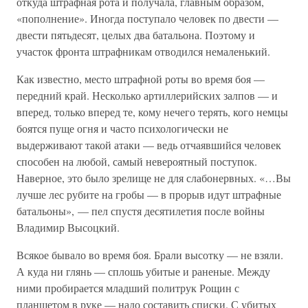
откуда штрафная рота и получала, главным образом,
«пополнение». Иногда поступало человек по двести —
двести пятьдесят, целых два батальона. Поэтому и
участок фронта штрафникам отводился немаленький.
Как известно, место штрафной роты во время боя —
передний край. Несколько артиллерийских залпов — и
вперед, только вперед те, кому нечего терять, кого немцы
боятся пуще огня и часто психологически не
выдерживают такой атаки — ведь отчаявшийся человек
способен на любой, самый невероятный поступок.
Наверное, это было зрелище не для слабонервных. «…Вы
лучше лес рубите на гробы — в прорыв идут штрафные
батальоны», — пел спустя десятилетия после войны
Владимир Высоцкий.
Всякое бывало во время боя. Брали высотку — не взяли.
А куда ни глянь — сплошь убитые и раненые. Между
ними пробирается младший политрук Рощин с
планшетом в руке — надо составить списки. С убитых