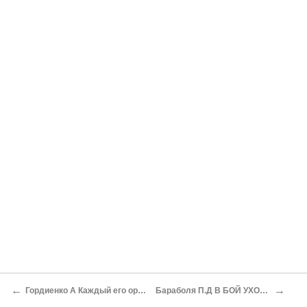
←
→
Гордиенко А Каждый его орден — память о роте
Бараболя П.Д В БОЙ УХОДИЛИ ШТРАФНИКИ