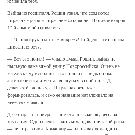
изменила тебя.
Выйдя из госпиталя, Рощин узнал, что создаются
штрафные роты и штрафные батальоны. В отделе кадров
47-й армии обрадовались:
— О, политрук, ты к нам вовремя! Пойдешь агитатором в
штрафную роту.
— Вот это попал! — уныло думал Рощин, выйдя на
пыльную даже зимой улицу Новороссийска. Очень не
хотелось ему исполнять этот приказ — ведь он был
артиллеристом и мечтал вернуться в свой полк. Да
деваться было некуда. Штрафная рота уже
формировалась, и само ее название наталкивало на
невеселые мысли.
Дезертиры, паникеры — ничего не скажешь, веселая
компания! Одно грело — хоть командование такой роты
— не штрафники. Командир — на правах командира