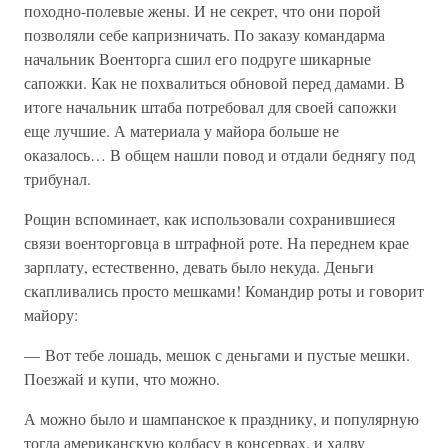
походно-полевые жены. И не секрет, что они порой
позволяли себе капризничать. По заказу командарма
начальник Военторга сшил его подруге шикарные
сапожки. Как не похвалиться обновой перед дамами. В
итоге начальник штаба потребовал для своей сапожки
еще лучшие. А материала у майора больше не
оказалось… В общем нашли повод и отдали беднягу под
трибунал.
Рощин вспоминает, как использовали сохранившиеся
связи военторговца в штрафной роте. На переднем крае
зарплату, естественно, девать было некуда. Деньги
скапливались просто мешками! Командир роты и говорит
майору:
— Вот тебе лошадь, мешок с деньгами и пустые мешки.
Поезжай и купи, что можно.
А можно было и шампанское к празднику, и популярную
тогда американскую колбасу в консервах, и халву