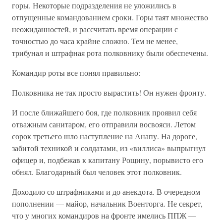
горы. Некоторые подразделения не уложились в
отпущенные командованием сроки. Горы таят множество
неожиданностей, и рассчитать время операции с
точностью до часа крайне сложно. Тем не менее,
трибунал и штрафная рота полковнику были обеспечены.
Командир роты все понял правильно:
Полковника не так просто вырастить! Он нужен фронту.
И после ближайшего боя, где полковник проявил себя
отважным санитаром, его отправили восвояси. Летом
сорок третьего шло наступление на Анапу. На дороге,
забитой техникой и солдатами, из «виллиса» выпрыгнул
офицер и, подбежав к капитану Рощину, порывисто его
обнял. Благодарный был человек этот полковник.
Доходило со штрафниками и до анекдота. В очередном
пополнении — майор, начальник Военторга. Не секрет,
что у многих командиров на фронте имелись ППЖ —