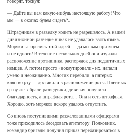
говорят, тоскуя:
— Дайте вы нам какую-нибудь настоящую работу! Что
мы — в окопах будем сидеть?..
Штрафникам в разведку ходить не разрешалось. А нашей
дивизионной разведке никак не удавалось взять языка.
Моряки загорелись этой идеей — да мы вам притянем —
и не одного! В течение нескольких дней они изучали
расположение противника, распорядок дня педантичных
немцев. А потом просто «нокаутировали» их, напали
умело и неожиданно. Многих перебили, а пятерых —
кляп во рту — доставили в расположение роты. Пленных
сразу же забрали разведчики, дивизия получила
благодарность, а штрафная рота… Она и есть штрафная.
Хорошо, хоть моряков вскоре удалось отпустить.
Со вновь поступившими разжалованными офицерами
тоже приходилось беседовать агитатору. Полковник,
командир бригады получил приказ перебазироваться в