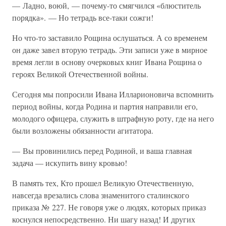
— Ладно, воюй, — почему-то смягчился «блюститель
порядка». — Но тетрадь все-таки сожги!
Но что-то заставило Рощина ослушаться. А со временем
он даже завел вторую тетрадь. Эти записи уже в мирное
время легли в основу очерковых книг Ивана Рощина о
героях Великой Отечественной войны.
Сегодня мы попросили Ивана Илларионовича вспомнить
период войны, когда Родина и партия направили его,
молодого офицера, служить в штрафную роту, где на него
были возложены обязанности агитатора.
— Вы провинились перед Родиной, и ваша главная
задача — искупить вину кровью!
В память тех, Кто прошел Великую Отечественную,
навсегда врезались слова знаменитого сталинского
приказа № 227. Не говоря уже о людях, которых приказ
коснулся непосредственно. Ни шагу назад! И других