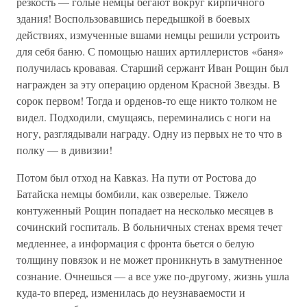
резкость — голые немцы бегают вокруг кирпичного
здания! Воспользовавшись передышкой в боевых
действиях, измученные вшами немцы решили устроить
для себя баню. С помощью наших артиллеристов «баня»
получилась кровавая. Старший сержант Иван Рощин был
награжден за эту операцию орденом Красной Звезды. В
сорок первом! Тогда и орденов-то еще никто толком не
видел. Подходили, смущаясь, переминались с ноги на
ногу, разглядывали награду. Одну из первых не то что в
полку — в дивизии!
Потом был отход на Кавказ. На пути от Ростова до
Батайска немцы бомбили, как озверелые. Тяжело
контуженный Рощин попадает на несколько месяцев в
сочинский госпиталь. В больничных стенах время течет
медленнее, а информация с фронта бьется о белую
толщину повязок и не может проникнуть в замутненное
сознание. Очнешься — а все уже по-другому, жизнь ушла
куда-то вперед, изменилась до неузнаваемости и