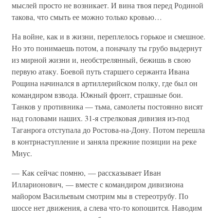
мыслей просто не возникает. И вина твоя перед Родиной
такова, что смыть ее можно только кровью…
На войне, как и в жизни, переплелось горькое и смешное.
Но это понимаешь потом, а поначалу ты грубо выдернут
из мирной жизни и, необстрелянный, бежишь в свою
первую атаку. Боевой путь старшего сержанта Ивана
Рощина начинался в артиллерийском полку, где был он
командиром взвода. Южный фронт, страшные бои.
Танков у противника — тьма, самолеты постоянно висят
над головами наших. 31-я стрелковая дивизия из-под
Таганрога отступала до Ростова-на-Дону. Потом перешла
в контрнаступление и заняла прежние позиции на реке
Миус.
— Как сейчас помню, — рассказывает Иван
Илларионович, — вместе с командиром дивизиона
майором Васильевым смотрим мы в стереотрубу. По
шоссе нет движения, а слева что-то копошится. Наводим