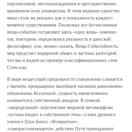
перспективой, местонахождением в пространственно-
временном поле универсума. В этом видении единство
мира столь же реально, как и уникальность каждого
момента существования. Поскольку все бесчисленные
вещи-события составляют здесь «одну вещь» (именно
так, повторим, определялась реальность в даосской
философии), или, можно сказать, Вещь-Событийность,
мир предстает иерархией общих и частных категорий,
что мы и видим на примере классификационных схем
Сунь-цзы.
В мире вездесущей предельности становление сливается
с бытием: превращение малейшей пылинки равнозначно
обновлению Вселенной, сущность ежемгновенно
изливается в собственный декорум. В темной,
«запредельной» перспективе мировой метаморфозы
«истина входит в собственную тень» (слова древнего
ученого Цзун Бина). «Возвратное»,
«саморассеивающееся» действие Пути принадлежит