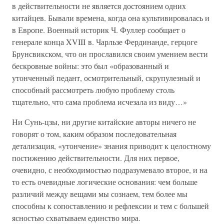
в действительности не является достоянием одних
китайцев. Бывали времена, когда она культивировалась и
в Европе. Военный историк Ч. Фуллер сообщает о
генерале конца XVIII в. Чарльзе Фердинанде, герцоге
Брунсвикском, что он прославился своим умением вести
бескровные войны: это был «образованный и
утонченный педант, осмотрительный, скрупулезный и
способный рассмотреть любую проблему столь
тщательно, что сама проблема исчезала из виду…»
Ни Сунь-цзы, ни другие китайские авторы ничего не
говорят о том, каким образом последовательная
детализация, «утончение» знания приводит к целостному
постижению действительности. Для них первое,
очевидно, с необходимостью подразумевало второе, и на
то есть очевидные логические основания: чем больше
различий между вещами мы сознаем, тем более мы
способны к сопоставлению и рефлексии и тем с большей
ясностью схватываем единство мира.