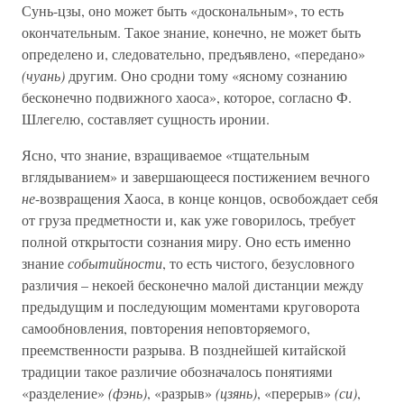
Сунь-цзы, оно может быть «доскональным», то есть
окончательным. Такое знание, конечно, не может быть
определено и, следовательно, предъявлено, «передано»
(чуань)
другим. Оно сродни тому «ясному сознанию
бесконечно подвижного хаоса», которое, согласно Ф.
Шлегелю, составляет сущность иронии.
Ясно, что знание, взращиваемое «тщательным
вглядыванием» и завершающееся постижением вечного
не
-возвращения Хаоса, в конце концов, освобождает себя
от груза предметности и, как уже говорилось, требует
полной открытости сознания миру. Оно есть именно
знание
событийности
, то есть чистого, безусловного
различия – некоей бесконечно малой дистанции между
предыдущим и последующим моментами круговорота
самообновления, повторения неповторяемого,
преемственности разрыва. В позднейшей китайской
традиции такое различие обозначалось понятиями
«разделение»
(фэнь)
, «разрыв»
(цзянь)
, «перерыв»
(си)
,