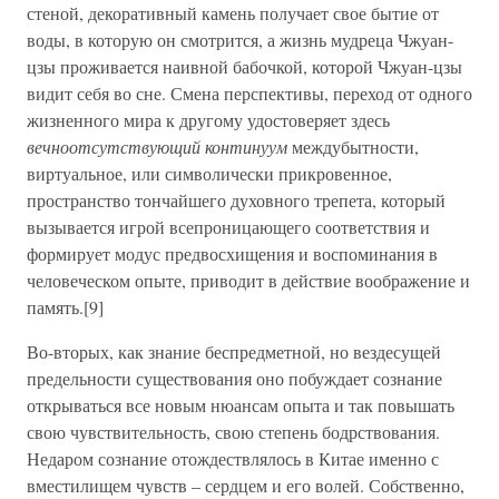
стеной, декоративный камень получает свое бытие от
воды, в которую он смотрится, а жизнь мудреца Чжуан-
цзы проживается наивной бабочкой, которой Чжуан-цзы
видит себя во сне. Смена перспективы, переход от одного
жизненного мира к другому удостоверяет здесь
вечноотсутствующий континуум
междубытности,
виртуальное, или символически прикровенное,
пространство тончайшего духовного трепета, который
вызывается игрой всепроницающего соответствия и
формирует модус предвосхищения и воспоминания в
человеческом опыте, приводит в действие воображение и
память.[9]
Во-вторых, как знание беспредметной, но вездесущей
предельности существования оно побуждает сознание
открываться все новым нюансам опыта и так повышать
свою чувствительность, свою степень бодрствования.
Недаром сознание отождествлялось в Китае именно с
вместилищем чувств – сердцем и его волей. Собственно,