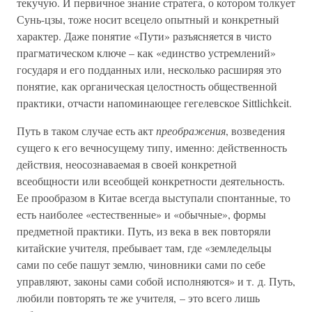
текучую. И первичное знание стратега, о котором толкует
Сунь-цзы, тоже носит всецело опытный и конкретный
характер. Даже понятие «Пути» разъясняется в чисто
прагматическом ключе – как «единство устремлений»
государя и его подданных или, несколько расширяя это
понятие, как органическая целостность общественной
практики, отчасти напоминающее гегелевское Sittlichkeit.
Путь в таком случае есть акт
преображения
, возведения
сущего к его вечносущему типу, именно: действенность
действия, неосознаваемая в своей конкретной
всеобщности или всеобщей конкретности деятельность.
Ее прообразом в Китае всегда выступали спонтанные, то
есть наиболее «естественные» и «обычные», формы
предметной практики. Путь, из века в век повторяли
китайские учителя, пребывает там, где «земледельцы
сами по себе пашут землю, чиновники сами по себе
управляют, законы сами собой исполняются» и т. д. Путь,
любили повторять те же учителя, – это всего лишь