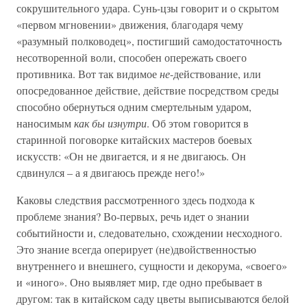
сокрушительного удара. Сунь-цзы говорит и о скрытом
«первом мгновении» движения, благодаря чему
«разумный полководец», постигший самодостаточность
несотворенной воли, способен опережать своего
противника. Вот так видимое
не
-действование, или
опосредованное действие, действие посредством среды
способно обернуться одним смертельным ударом,
наносимым
как бы изнутри
. Об этом говорится в
старинной поговорке китайских мастеров боевых
искусств: «Он не двигается, и я не двигаюсь. Он
сдвинулся – а я двигаюсь прежде него!»
Каковы следствия рассмотренного здесь подхода к
проблеме знания? Во-первых, речь идет о знании
событийности и, следовательно, схождении несходного.
Это знание всегда оперирует (не)двойственностью
внутреннего и внешнего, сущности и декорума, «своего»
и «иного». Оно выявляет мир, где одно пребывает в
другом: так в китайском саду цветы выписываются белой