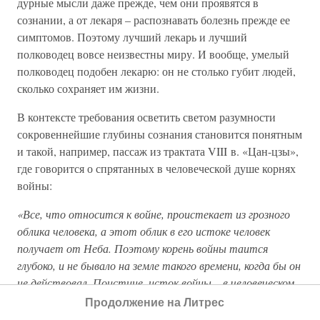
дурные мысли даже прежде, чем они проявятся в
сознании, а от лекаря – распознавать болезнь прежде ее
симптомов. Поэтому лучший лекарь и лучший
полководец вовсе неизвестны миру. И вообще, умелый
полководец подобен лекарю: он не столько губит людей,
сколько сохраняет им жизни.
В контексте требования осветить светом разумности
сокровеннейшие глубины сознания становится понятным
и такой, например, пассаж из трактата VIII в. «Цан-цзы»,
где говорится о спрятанных в человеческой душе корнях
войны:
«Все, что относится к войне, проистекает из грозного
облика человека, а этот облик в его истоке человек
получает от Неба. Поэтому корень войны таится
глубоко, и не бывало на земле такого времени, когда бы он
не действовал. Поистине, исток войны – в человеческом
сердце: питать ненависть, но не обнаруживать ее, –
Продолжение на Литрес
это война; бросить быстрый взгляд и перемениться в