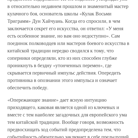
в относительно недавнем прошлом и знаменитый мастер
кулачного боя, основатель школы «Кулак Восьми
Триграмм» Дун Хайчуань. Когда его спросили, в чем
заключается секрет его искусства, он ответил: «У меня
есть особенное знание, но вам оно недоступно». Сам
поединок полководцев или мастеров боевого искусства в
китайской традиции нередко сводился к тому, что
соперники определяли, кто из них способен глубже
проникнуть в бездну «утонченных перемен», где
скрывается первичный импульс действия. Опередить
противника в опознании этого импульса и означает
обеспечить победу.
«Опережающее знание» дает ясную интуицию
приходящего, каковая является одной из ключевых и
вместе с тем наиболее загадочных для европейского ума
тем китайской традиции. Вообще говоря, возможность
предвосхищать ход событий предопределена тем, что
событийность обязательно заключает в себе предыдущий