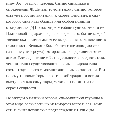
миру
достоверной иллюзии
, бытию симулякра в
определении Ж. Делёза, то есть такому бытию, которое
есть «не простая имитация, а, скорее, действие, в силу
которого сама идея образца или особой позиции
отвергается».[6] В этом мире всеобщей уникальности нет
Платоновой иерархии горнего и дольнего: бытие каждой
«вещи» оказывается актом ее вкоренения, «вживления» в
целостность Великого Кома бытия (еще одно даосское
название универсума), которая сама определяется этим
актом. Воссоединение с беспредельностью «одного тела»
чеканит типы существования, но сама природа типа
состоит здесь в его самотипизации, саморазличении. Вот
почему типовые формы в китайской традиции всегда
выступают как симулякры, метафоры истины, а не
образы сущности.
Не забудем о наличии особой,
символической
глубины в
этом мире бесчисленных метаморфоз всего и вся. Тому
есть и лингвистические подтверждения: Сунь-цзы