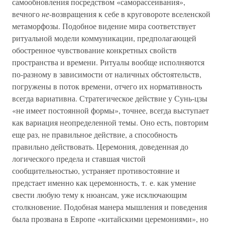
самообновления посредством «саморассеивания»,
вечного
не
-возвращения к себе в круговороте вселенской
метаморфозы. Подобное видение мира соответствует
ритуальной модели коммуникации, предполагающей
обостренное чувствование конкретных свойств
пространства и времени. Ритуалы вообще исполняются
по-разному в зависимости от наличных обстоятельств,
погружены в поток времени, отчего их нормативность
всегда вариативна. Стратегическое действие у Сунь-цзы
«не имеет постоянной формы», точнее, всегда выступает
как вариация неопределенной темы. Оно есть, повторим
еще раз, не правильное действие, а способность
правильно действовать. Церемония, доведенная до
логического предела и ставшая чистой
сообщительностью, устраняет противостояние и
предстает именно как церемонность, т. е. как умение
свести любую тему к нюансам, уже исключающим
столкновение. Подобная манера мышления и поведения
была прозвана в Европе «китайскими церемониями», но