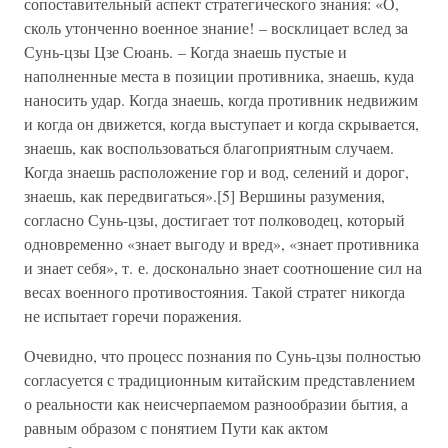
сопоставительный аспект стратегического знания: «О,
сколь утонченно военное знание! – восклицает вслед за
Сунь-цзы Цзе Сюань. – Когда знаешь пустые и
наполненные места в позиции противника, знаешь, куда
наносить удар. Когда знаешь, когда противник недвижим
и когда он движется, когда выступает и когда скрывается,
знаешь, как воспользоваться благоприятным случаем.
Когда знаешь расположение гор и вод, селений и дорог,
знаешь, как передвигаться».[5] Вершины разумения,
согласно Сунь-цзы, достигает тот полководец, который
одновременно «знает выгоду и вред», «знает противника
и знает себя», т. е. досконально знает соотношение сил на
весах военного противостояния. Такой стратег никогда
не испытает горечи поражения.
Очевидно, что процесс познания по Сунь-цзы полностью
согласуется с традиционным китайским представлением
о реальности как неисчерпаемом разнообразии бытия, а
равным образом с понятием Пути как актом