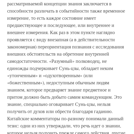
рассматриваемой концепции знания заключается в
способности различать в событийности также временное
измерение, то есть каждое состояние имеет
предшествующее и последующее, или внутреннее и
внешнее измерения. Как раз в этом пункте наглядно
проявляется с виду внезапная (а в действительности
закономерная) переориентация познания с исследования
внешних обстоятельств на обретение внутренней
самодостаточности. «Разумный» полководец, не
единожды подчеркивает Сунь-цзы, обладает неким
«утонченным» и «одухотворенным» (или
«божественным»), недоступным обычным людям
знанием, которое предваряет знание предметное и
притом должно быть добыто самим командующим. Это
знание, специально оговаривает Сунь-цзы, нельзя
получить от духов или обрести благодаря гаданию.
Китайские комментаторы по-разному понимали данный
тезис: одни из них утверждали, что речь идет о знании,
которое нельзя получить прежде самого действия, другие