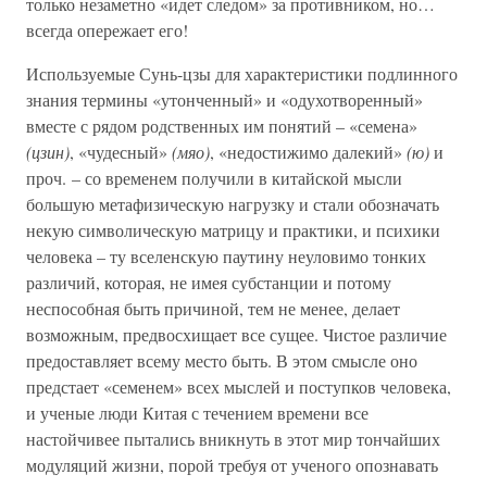
только незаметно «идет следом» за противником, но…
всегда опережает его!
Используемые Сунь-цзы для характеристики подлинного
знания термины «утонченный» и «одухотворенный»
вместе с рядом родственных им понятий – «семена»
(цзин)
, «чудесный»
(мяо)
, «недостижимо далекий»
(ю)
и
проч. – со временем получили в китайской мысли
большую метафизическую нагрузку и стали обозначать
некую символическую матрицу и практики, и психики
человека – ту вселенскую паутину неуловимо тонких
различий, которая, не имея субстанции и потому
неспособная быть причиной, тем не менее, делает
возможным, предвосхищает все сущее. Чистое различие
предоставляет всему место быть. В этом смысле оно
предстает «семенем» всех мыслей и поступков человека,
и ученые люди Китая с течением времени все
настойчивее пытались вникнуть в этот мир тончайших
модуляций жизни, порой требуя от ученого опознавать