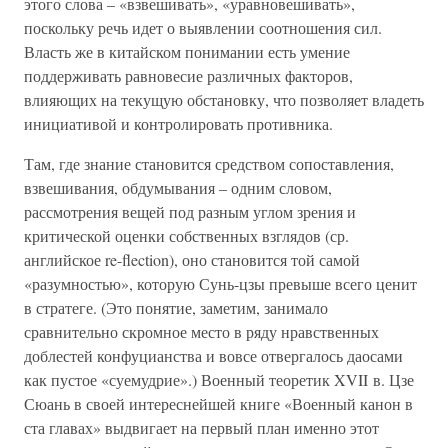
этого слова – «взвешивать», «уравновешивать»,
поскольку речь идет о выявлении соотношения сил.
Власть же в китайском понимании есть умение
поддерживать равновесие различных факторов,
влияющих на текущую обстановку, что позволяет владеть
инициативой и контролировать противника.
Там, где знание становится средством сопоставления,
взвешивания, обдумывания – одним словом,
рассмотрения вещей под разным углом зрения и
критической оценки собственных взглядов (ср.
английское re-flection), оно становится той самой
«разумностью», которую Сунь-цзы превыше всего ценит
в стратеге. (Это понятие, заметим, занимало
сравнительно скромное место в ряду нравственных
доблестей конфуцианства и вовсе отвергалось даосами
как пустое «суемудрие».) Военный теоретик XVII в. Цзе
Сюань в своей интереснейшей книге «Военный канон в
ста главах» выдвигает на первый план именно этот