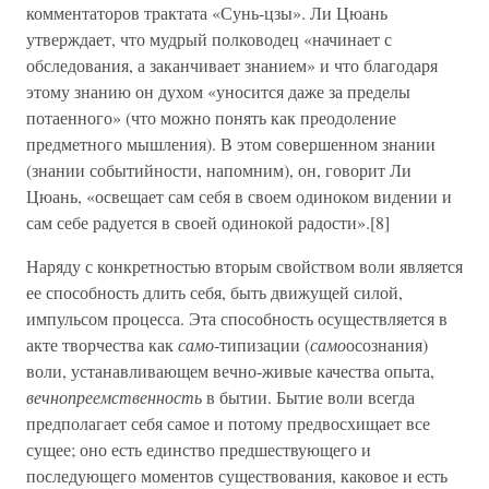
комментаторов трактата «Сунь-цзы». Ли Цюань
утверждает, что мудрый полководец «начинает с
обследования, а заканчивает знанием» и что благодаря
этому знанию он духом «уносится даже за пределы
потаенного» (что можно понять как преодоление
предметного мышления). В этом совершенном знании
(знании событийности, напомним), он, говорит Ли
Цюань, «освещает сам себя в своем одиноком видении и
сам себе радуется в своей одинокой радости».[8]
Наряду с конкретностью вторым свойством воли является
ее способность длить себя, быть движущей силой,
импульсом процесса. Эта способность осуществляется в
акте творчества как
само
-типизации (
само
осознания)
воли, устанавливающем вечно-живые качества опыта,
вечнопреемственность
в бытии. Бытие воли всегда
предполагает себя самое и потому предвосхищает все
сущее; оно есть единство предшествующего и
последующего моментов существования, каковое и есть