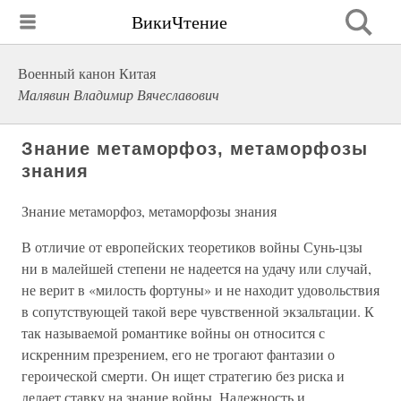
ВикиЧтение
Военный канон Китая
Малявин Владимир Вячеславович
Знание метаморфоз, метаморфозы
знания
Знание метаморфоз, метаморфозы знания
В отличие от европейских теоретиков войны Сунь-цзы
ни в малейшей степени не надеется на удачу или случай,
не верит в «милость фортуны» и не находит удовольствия
в сопутствующей такой вере чувственной экзальтации. К
так называемой романтике войны он относится с
искренним презрением, его не трогают фантазии о
героической смерти. Он ищет стратегию без риска и
делает ставку на знание войны. Надежность и