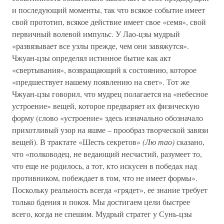
и последующий моменты, так что всякое событие имеет
свой прототип, всякое действие имеет свое «семя», свой
первичный волевой импульс. У Лао-цзы мудрый
«развязывает все узлы прежде, чем они завяжутся».
Чжуан-цзы определял истинное бытие как акт
«свертывания», возвращающий к состоянию, которое
«предшествует нашему появлению на свет». Тот же
Чжуан-цзы говорил, что мудрец полагается на «небесное
устроение» вещей, которое предваряет их физическую
форму (слово «устроение» здесь изначально обозначало
прихотливый узор на яшме – прообраз творческой завязи
вещей). В трактате «Шесть секретов»
(Лю тао)
сказано,
что «полководец, не ведающий несчастий, разумеет то,
что еще не родилось, а тот, кто искусен в победах над
противником, побеждает в том, что не имеет формы».
Поскольку реальность всегда «грядет», ее знание требует
только бдения и покоя. Мы достигаем цели быстрее
всего, когда не спешим. Мудрый стратег у Сунь-цзы