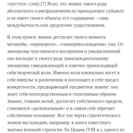
«пустота»
(сюй)
.[7] Ясно, что знание такого рода
абсолютного (само)различения не принадлежит субъекту
и не имеет своего объекта; его содержание – сама
междубытность или средоточие существования.
В этом пункте знание достигает своего момента
метанойи, «переворота», «самопревосхождения» ума. От
эмпиризма чувственного восприятия и умозаключений
оно восходит к своего рода трансцендентальному
эмпиризму самодовлеющей и извечно превосходящей
себя творческой воли. Именно воля изначально несет в
себе импульс к различению и воплощает в себе предел
конкретности, предваряющий предметное знание: она
знает себя непосредственным и спонтанным образом.
Знание, ставшее волей, достигает собственного предела,
становится «доскональным» и в самом себе обретает
собственное основание. Все эти черты стратегического
знания мы находим, например, в книге известного
знатока военной стратегии Ли Цюаня (VIII в.), одного из