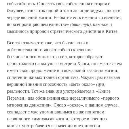
событийность. Оно есть своя собственная история и
будущее, отпечаток одной и того же индивидуальности в
череде явлений жизни. Ее бытие есть именно «изменения
во всепроницающем единстве»
(бянь тун)
, каковое и
мыслилось природой стратегического действия в Китае.
Все это означает также, что бытие воли в
действительности являет собою скрещение
бесчисленного множества сил, которое образует
непостижимо сложную геометрию Хаоса, но вместе с тем
имеет свое продолжение в изначальной «завязи» жизни,
сплетении живых тканей организма. Чжуан-цзы называл
вершиной знания способность «быть около»
(цзи)
реальности. Тот же знак
цзи
употребляется в «Книге
Перемен» для обозначения еще неразличимого «первого
мгновения движения». Слово «около», в данном случае,
совпадает с уже упоминавшимся выше понятием
первичного «импульса» жизни, которое в военных
книгах употребляется в значении внезапного и