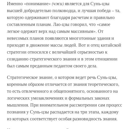
Именно «понимание»
(чжи)
является для Сунь-цзы
высшей добродетелью полководца, и лучшая победа – та,
которую одерживают благодаря расчетам и правильно
составленным планам. Лао-цзы говорил, что «самое
легкое одержит верх над самым массивным». От
невесомых планов появляются многотонные здания и
приходят в движение массы людей. Вот и отец китайской
стратегии относился с величайшей серьезностью к
созиданию стратегического знания и в этом отношении
был самым преданным педантом своего дела.
Стратегическое знание, о котором ведет речь Сунь-цзы,
коренным образом отличается от знания теоретического,
то есть отвлеченного и общепонятного, основанного на
логических умозаключениях и формальных законах
мышления. При внимательном рассмотрении сам процесс
познания у Сунь-цзы распадается на три этапа, каждому
из которых соответствует особая разновидность знания.