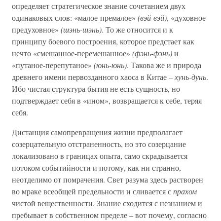
определяет стратегическое знание сочетанием двух
одинаковых слов: «малое-премалое»
(вэй-вэй)
, «духовное-
предуховное»
(шэнь-шэнь)
. То же относится и к
принципу боевого построения, которое предстает как
нечто «смешанное-перемешанное»
(фэнь-фэнь)
и
«путаное-перепутаное»
(юнь-юнь)
. Такова же и природа
древнего имени первозданного хаоса в Китае –
хунь-дунь
.
Ибо чистая структура бытия не есть сущность, но
подтверждает себя в «ином», возвращается к себе, теряя
себя.
Дистанция самопревращения жизни предполагает
созерцательную отстраненность, но это созерцание
локализовано в границах опыта, само скрадывается
потоком событийности и потому, как ни странно,
неотделимо от помрачения. Свет разума здесь растворен
во мраке всеобщей предельности и сливается с
прахом
чистой вещественности. Знание сходится с незнанием и
пребывает в собственном пределе – вот почему, согласно