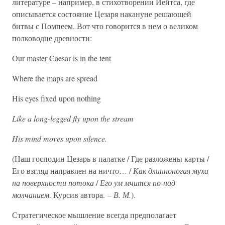
литературе – например, в стихотворении Йейтса, где
описывается состояние Цезаря накануне решающей
битвы с Помпеем. Вот что говорится в нем о великом
полководце древности:
Our master Caesar is in the tent
Where the maps are spread
His eyes fixed upon nothing
Like a long-legged fly upon the stream
His mind moves upon silence.
(Наш господин Цезарь в палатке / Где разложены карты /
Его взгляд направлен на ничто… /
Как длинноногая муха
на поверхности потока
/
Его ум мчится по-над
молчанием
. Курсив автора. –
В. М.
).
Стратегическое мышление всегда предполагает