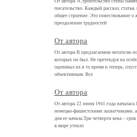
От автора «Строительство стены памят
писательство. Каждый рассказ, статья
общее строение. Это повествование о ж
преодолении трудностей
От автора
От автора В предлагаемом читателю п
которых он был. Не претендуя на особо
оценивал их в то время и теперь, спус
объективным. Все
От автора
От автора 22 июня 1941 года началась
немецко-фашистскими захватчиками, а 
дня ее начала.Три четверти века – сро
в мире утекло