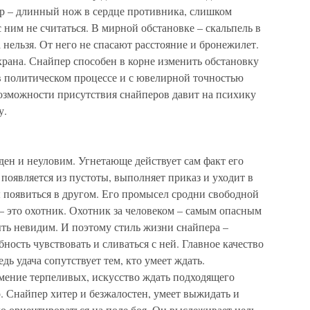
ер – длинный нож в сердце противника, слишком
ним не считаться. В мирной обстановке – скальпель в
 нельзя. От него не спасают расстояние и бронежилет.
рана. Снайпер способен в корне изменить обстановку
в политическом процессе и с ювелирной точностью
возможности присутствия снайперов давит на психику
у.
ен и неуловим. Угнетающе действует сам факт его
 появляется из пустоты, выполняет приказ и уходит в
бы появиться в другом. Его промысел сродни свободной
 – это охотник. Охотник за человеком – самым опасным
ть невидим. И поэтому стиль жизни снайпера –
ность чувствовать и сливаться с ней. Главное качество
дь удача сопутствует тем, кто умеет ждать.
умение терпеливых, искусство ждать подходящего
. Снайпер хитер и безжалостен, умеет выжидать и
 ориентироваться на поле боя. Он выслеживает цель,