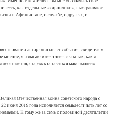
и». Именно так хотелось бы мне обозначить свое
, повесть, как отдельные «кирпичики», выстраивают
изни в Афганистане, о службе, о друзьях, о
овествовании автор описывает события, свидетелем
е мнение, я излагаю известные факты так, как я
тя десятилетия, стараясь оставаться максимально
 Великая Отечественная война советского народа с
22 июня 2016 года исполняется семьдесят пять лет со
к немалый. К тому же за семь с половиной десятилетий