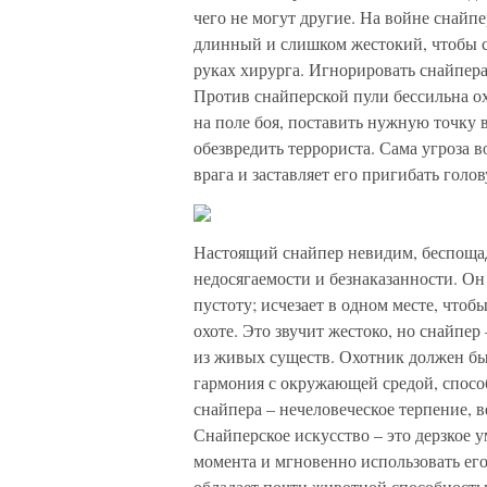
чего не могут другие. На войне снайп
длинный и слишком жестокий, чтобы с 
руках хирурга. Игнорировать снайпера
Против снайперской пули бессильна ох
на поле боя, поставить нужную точку 
обезвредить террориста. Сама угроза 
врага и заставляет его пригибать голов
Настоящий снайпер невидим, беспощад
недосягаемости и безнаказанности. Он
пустоту; исчезает в одном месте, что
охоте. Это звучит жестоко, но снайпер
из живых существ. Охотник должен бы
гармония с окружающей средой, способ
снайпера – нечеловеческое терпение, ве
Снайперское искусство – это дерзкое 
момента и мгновенно использовать его
обладает почти животной способностью