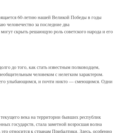
вящается 60-летию нашей Великой Победы в годы
аю человечество за последние два
 могут скрыть решающую роль советского народа и его
лго до того, как стать известным полководцем,
необщительным человеком с нелегким характером.
ел его улыбающимся, и почти никто — смеющимся. Одни
текущего века на территории бывших республик
ных государств, стала заметной возросшая волна
 это относится к странам Прибалтики. Здесь, особенно