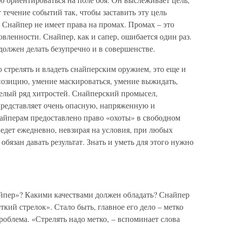
 течение событий так, чтобы заставить эту цель
. Снайпер не имеет права на промах. Промах – это
вленности. Снайпер, как и сапер, ошибается один раз.
 должен делать безупречно и в совершенстве.
о стрелять и владеть снайперским оружием, это еще и
позицию, умение маскироваться, умение выжидать,
целый ряд хитростей. Снайперский промысел,
редставляет очень опасную, напряженную и
айперам предоставлено право «охоты» в свободном
ведет ежедневно, невзирая на условия, при любых
обязан давать результат. Знать и уметь для этого нужно
айпер»? Какими качествами должен обладать? Снайпер
ткий стрелок». Стало быть, главное его дело – метко
проблема. «Стрелять надо метко, – вспоминает слова