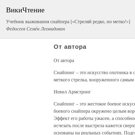
ВикиЧтение
Учебник выживания снайпера [«Стреляй редко, но метко!»]
Федосеев Семён Леонидович
От автора
От автора
Снайпинг – это искусство охотника в 
меткого стрелка, вооруженного самым 
Невил Армстронг
Снайпинг – это жестокое боевое искус
боевого снайпера окружено целым воро
Эффект его работы ужасен, а способно
исчезать после выстрела кажется свер
основаны на реальных событиях. Подг