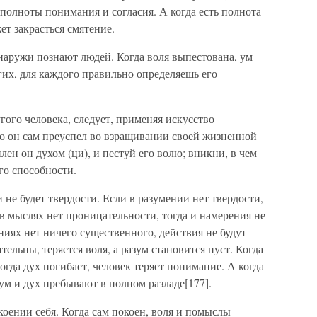
полноты понимания и согласия. А когда есть полнота
ет закрасться смятение.
снаружи познают людей. Когда воля выпестована, ум
гих, для каждого правильно определяешь его
гого человека, следует, применяя искусство
ко он сам преуспел во взращивании своей жизненной
илен он духом (ци), и пестуй его волю; вникни, в чем
его способности.
 не будет твердости. Если в разумении нет твердости,
в мыслях нет проницательности, тогда и намерения не
ниях нет ничего существенного, действия не будут
льны, теряется воля, а разум становится пуст. Когда
Когда дух погибает, человек теряет понимание. А когда
 ум и дух пребывают в полном разладе[177].
оении себя. Когда сам покоен, воля и помыслы