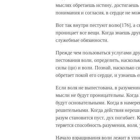
мыслях обретаешь истину, достигаешь 
понимания и согласия, в сердце не мож
Вот так внутри пестуют волю[176], а 
проницает все вещи. Когда знаешь дру
служебные обязанности.
Прежде чем пользоваться услугами дру
пестования воли, определить, насколь
силы (ци) и воли. Познай, насколько с
обретает покой его сердце, и узнаешь 
Если воля не выпестована, в разумении
мысли не будут проницательны. Когда 
будут основательными. Когда в намере
решительными. Когда действия нерешите
разум становится пуст, дух погибает. 
теряется способность разумения, воля,
Начало взращивания воли лежит в упок