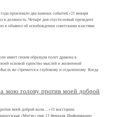
 года произошло два важных события.«21 января
л в должность. Четыре дня спустя новый президент
ю и объявил об освобождении советскими властями
ли имеет своим образцом полет дракона в
 своей основой единство мыслей и жизненной
Мысль же стремится к глубокому и отдаленному. Когда
на мою голову против моей доброй
против моей доброй воли…» О восстании
французская «Матэн» еще 13 февраля. Информацию