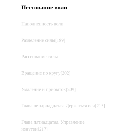
Пестование воли
Наполненность воли
Разделение силы[189]
Рассеивание силы
Вращение по кругу[202]
Умаление и прибыток[209]
Глава четырнадцатая. Держаться оси[215]
Глава пятнадцатая. Управление
изнутри[217]