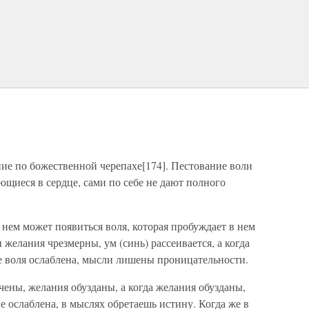
ие по божественной черепахе[174]. Пестование воли
щиеся в сердце, сами по себе не дают полного
в нем может появиться воля, которая пробуждает в нем
желания чрезмерны, ум (синь) рассеивается, а когда
 же воля ослаблена, мысли лишены проницательности.
чены, желания обузданы, а когда желания обузданы,
не ослаблена, в мыслях обретаешь истину. Когда же в