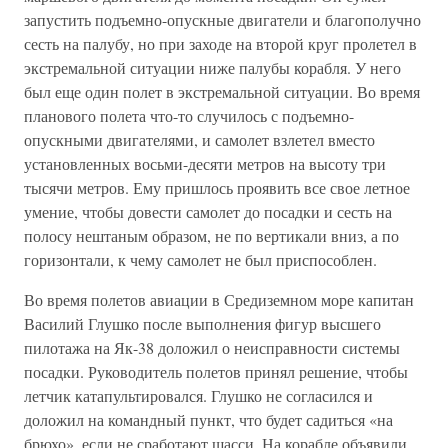
запустить подъемно-опускные двигатели и благополучно
сесть на палубу, но при заходе на второй круг пролетел в
экстремальной ситуации ниже палубы корабля. У него
был еще один полет в экстремальной ситуации. Во время
планового полета что-то случилось с подъемно-
опускными двигателями, и самолет взлетел вместо
установленных восьми-десяти метров на высоту три
тысячи метров. Ему пришлось проявить все свое летное
умение, чтобы довести самолет до посадки и сесть на
полосу нештаным образом, не по вертикали вниз, а по
горизонтали, к чему самолет не был приспособлен.
Во время полетов авиации в Средиземном море капитан
Василий Глушко после выполнения фигур высшего
пилотажа на Як-38 доложил о неисправности системы
посадки. Руководитель полетов принял решение, чтобы
летчик катапультировался. Глушко не согласился и
доложил на командный пункт, что будет садиться «на
брюхо», если не сработают шасси. На корабле объявили