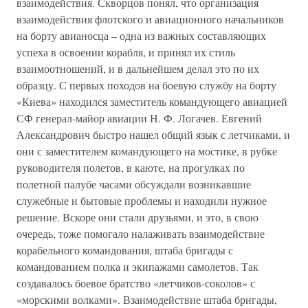
взаимодействия. Скворцов понял, что организация
взаимодействия флотского и авиационного начальников
на борту авианосца – одна из важных составляющих
успеха в освоении корабля, и принял их стиль
взаимоотношений, и в дальнейшем делал это по их
образцу. С первых походов на боевую службу на борту
«Киева» находился заместитель командующего авиацией
СФ генерал-майор авиации Н. Ф. Логачев. Евгений
Александрович быстро нашел общий язык с летчиками, и
они с заместителем командующего на мостике, в рубке
руководителя полетов, в каюте, на прогулках по
полетной палубе часами обсуждали возникавшие
служебные и бытовые проблемы и находили нужное
решение. Вскоре они стали друзьями, и это, в свою
очередь, тоже помогало налаживать взаимодействие
корабельного командования, штаба бригады с
командованием полка и экипажами самолетов. Так
создавалось боевое братство «летчиков-соколов» с
«морскими волками». Взаимодействие штаба бригады,