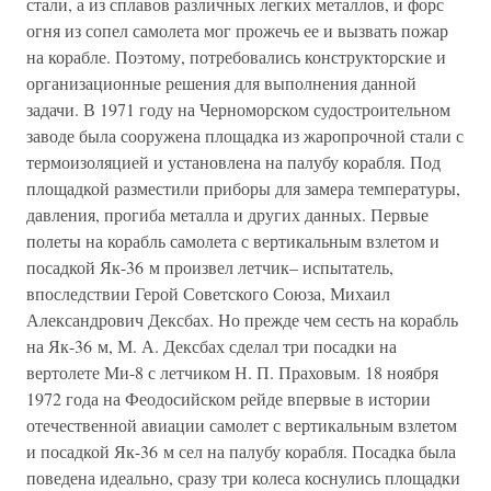
стали, а из сплавов различных легких металлов, и форс
огня из сопел самолета мог прожечь ее и вызвать пожар
на корабле. Поэтому, потребовались конструкторские и
организационные решения для выполнения данной
задачи. В 1971 году на Черноморском судостроительном
заводе была сооружена площадка из жаропрочной стали с
термоизоляцией и установлена на палубу корабля. Под
площадкой разместили приборы для замера температуры,
давления, прогиба металла и других данных. Первые
полеты на корабль самолета с вертикальным взлетом и
посадкой Як-36 м произвел летчик– испытатель,
впоследствии Герой Советского Союза, Михаил
Александрович Дексбах. Но прежде чем сесть на корабль
на Як-36 м, М. А. Дексбах сделал три посадки на
вертолете Ми-8 с летчиком Н. П. Праховым. 18 ноября
1972 года на Феодосийском рейде впервые в истории
отечественной авиации самолет с вертикальным взлетом
и посадкой Як-36 м сел на палубу корабля. Посадка была
поведена идеально, сразу три колеса коснулись площадки