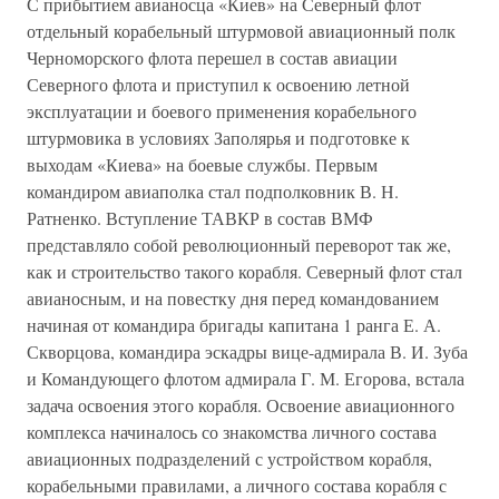
С прибытием авианосца «Киев» на Северный флот
отдельный корабельный штурмовой авиационный полк
Черноморского флота перешел в состав авиации
Северного флота и приступил к освоению летной
эксплуатации и боевого применения корабельного
штурмовика в условиях Заполярья и подготовке к
выходам «Киева» на боевые службы. Первым
командиром авиаполка стал подполковник В. Н.
Ратненко. Вступление ТАВКР в состав ВМФ
представляло собой революционный переворот так же,
как и строительство такого корабля. Северный флот стал
авианосным, и на повестку дня перед командованием
начиная от командира бригады капитана 1 ранга Е. А.
Скворцова, командира эскадры вице-адмирала В. И. Зуба
и Командующего флотом адмирала Г. М. Егорова, встала
задача освоения этого корабля. Освоение авиационного
комплекса начиналось со знакомства личного состава
авиационных подразделений с устройством корабля,
корабельными правилами, а личного состава корабля с