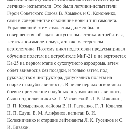
летчики– испытатели. Это были летчики-испытатели
Герои Советского Союза В. Хомяков и О. Кононенко,
сами в совершенстве освоившие новый тип самолета.
Управляющий этим самолетом должен был в
совершенстве обладать искусством летчика-истребителя,
летать «по-самолетному», а также мастерством
вертолетчика. Поэтому цикл подготовки предусматривал
обучение полетам на истребителе МиГ-21 и на вертолетах
Ка-25 на первом этапе с сухопутного аэродрома, затем
облет авианосца без посадки, и только затем, под
руководством инструктора, допускались полеты на
спарке с палубы авианосца. В числе первых освоивших
боевое применение палубных штурмовиков с авианосца
были подполковники Ф. Г. Матковский, Л. В. Илюшин,
В. П. Козыренков, майоры В. Н. Ратненко, Г. Л. Ковалев,
Н. П. Едуш, Е. М. Алифанов, капитан В. И.
Колесниченко и старшие лейтенанты Л. К. Гусенков и С.
И. Бивзюк.