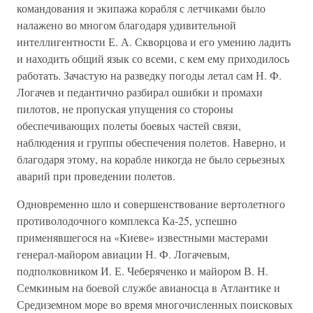
командования и экипажа корабля с летчиками было
налажено во многом благодаря удивительной
интеллигентности Е. А. Скворцова и его умению ладить
и находить общий язык со всеми, с кем ему приходилось
работать. Зачастую на разведку погоды летал сам Н. Ф.
Логачев и педантично разбирал ошибки и промахи
пилотов, не пропуская упущения со стороны
обеспечивающих полеты боевых частей связи,
наблюдения и группы обеспечения полетов. Наверно, и
благодаря этому, на корабле никогда не было серьезных
аварий при проведении полетов.
Одновременно шло и совершенствование вертолетного
противолодочного комплекса Ка-25, успешно
применявшегося на «Киеве» известными мастерами
генерал-майором авиации Н. Ф. Логачевым,
подполковником И. Е. Чеберяченко и майором В. Н.
Семкиным на боевой службе авианосца в Атлантике и
Средиземном море во время многочисленных поисковых