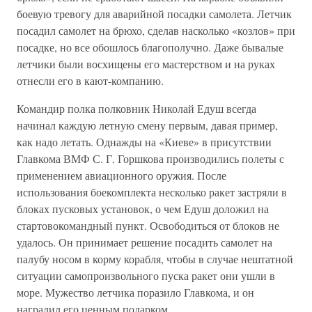
боевую тревогу для аварийной посадки самолета. Летчик
посадил самолет на брюхо, сделав насколько «козлов» при
посадке, но все обошлось благополучно. Даже бывалые
летчики были восхищены его мастерством и на руках
отнесли его в кают-компанию.
Командир полка полковник Николай Едуш всегда
начинал каждую летную смену первым, давая пример,
как надо летать. Однажды на «Киеве» в присутствии
Главкома ВМФ С. Г. Горшкова производились полеты с
применением авиационного оружия. После
использования боекомплекта несколько ракет застряли в
блоках пусковых установок, о чем Едуш доложил на
стартовокомандный пункт. Освободиться от блоков не
удалось. Он принимает решение посадить самолет на
палубу носом в корму корабля, чтобы в случае нештатной
ситуации самопроизвольного пуска ракет они ушли в
море. Мужество летчика поразило Главкома, и он
наградил его ценным подарком.