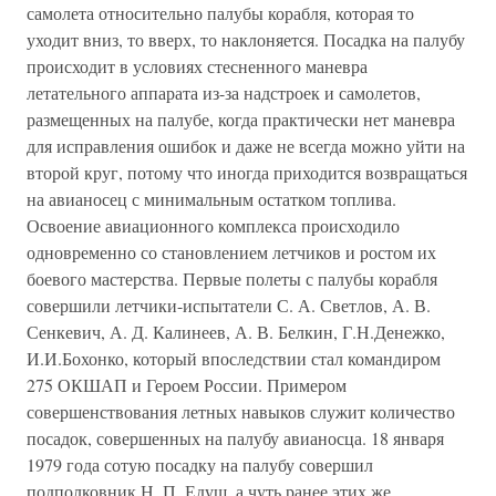
самолета относительно палубы корабля, которая то
уходит вниз, то вверх, то наклоняется. Посадка на палубу
происходит в условиях стесненного маневра
летательного аппарата из-за надстроек и самолетов,
размещенных на палубе, когда практически нет маневра
для исправления ошибок и даже не всегда можно уйти на
второй круг, потому что иногда приходится возвращаться
на авианосец с минимальным остатком топлива.
Освоение авиационного комплекса происходило
одновременно со становлением летчиков и ростом их
боевого мастерства. Первые полеты с палубы корабля
совершили летчики-испытатели С. А. Светлов, А. В.
Сенкевич, А. Д. Калинеев, А. В. Белкин, Г.Н.Денежко,
И.И.Бохонко, который впоследствии стал командиром
275 ОКШАП и Героем России. Примером
совершенствования летных навыков служит количество
посадок, совершенных на палубу авианосца. 18 января
1979 года сотую посадку на палубу совершил
подполковник Н. П. Едуш, а чуть ранее этих же