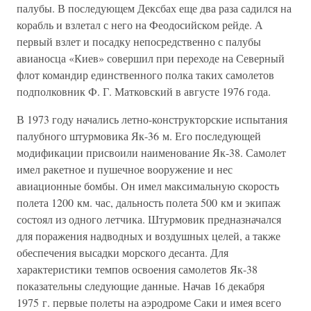
палубы. В последующем Дексбах еще два раза садился на
корабль и взлетал с него на Феодосийском рейде. А
первый взлет и посадку непосредственно с палубы
авианосца «Киев» совершил при переходе на Северный
флот командир единственного полка таких самолетов
подполковник Ф. Г. Матковский в августе 1976 года.
В 1973 году начались летно-конструкторские испытания
палубного штурмовика Як-36 м. Его последующей
модификации присвоили наименование Як-38. Самолет
имел ракетное и пушечное вооружение и нес
авиационные бомбы. Он имел максимальную скорость
полета 1200 км. час, дальность полета 500 км и экипаж
состоял из одного летчика. Штурмовик предназначался
для поражения надводных и воздушных целей, а также
обеспечения высадки морского десанта. Для
характеристики темпов освоения самолетов Як-38
показательны следующие данные. Начав 16 декабря
1975 г. первые полеты на аэродроме Саки и имея всего