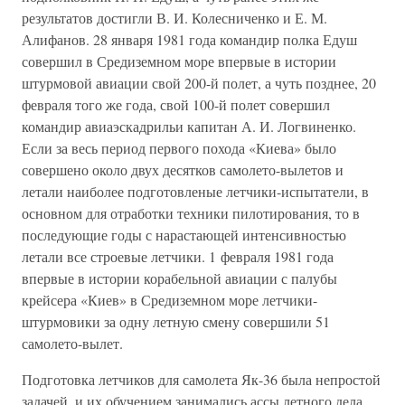
результатов достигли В. И. Колесниченко и Е. М.
Алифанов. 28 января 1981 года командир полка Едуш
совершил в Средиземном море впервые в истории
штурмовой авиации свой 200-й полет, а чуть позднее, 20
февраля того же года, свой 100-й полет совершил
командир авиаэскадрильи капитан А. И. Логвиненко.
Если за весь период первого похода «Киева» было
совершено около двух десятков самолето-вылетов и
летали наиболее подготовленые летчики-испытатели, в
основном для отработки техники пилотирования, то в
последующие годы с нарастающей интенсивностью
летали все строевые летчики. 1 февраля 1981 года
впервые в истории корабельной авиации с палубы
крейсера «Киев» в Средиземном море летчики-
штурмовики за одну летную смену совершили 51
самолето-вылет.
Подготовка летчиков для самолета Як-36 была непростой
задачей, и их обучением занимались ассы летного дела