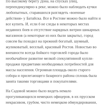
По высокому берегу Дона, на спусках улиц,
перпендикулярно к реке, можно было наблюдать кучки
любопытных, старавшихся разглядеть «военные
действия» у Батайска. Все в Ростове можно было найти и
все купить. И, если б не следы в некоторых местах
недавних боев и отсутствие нарядных витрин шикарных
магазинов (а некоторые из них были закрыты), город
совсем бы походил на прежний богатый, шумный,
жуликоватый, веселый, красивый Ростов. Новостью во
внешности всегда бойкого торговлей города было
необычайное развитие мелкой спекулятивной купли-
продажи предметами необходимых потребностей для
массы населения. Огромная площадь около старого
собора и прилегающего базарного района сплошь была
занята такими торговцами и покупателями.
На Садовой можно было видеть немало
прогуливающихся немецких офицеров, в их прусском
некрасивом, грубом, чисто немецком обмундировании,