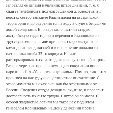
заправлял ее делами начальник штаба дивизии, т. е. я,
сидя за телефоном в полуразрушенной д. Клекотув, в 5
верстах северо-западнее Радзивилова на австрийской
территории и до одурения толча воду в ступе с бегущими
домой солдатами. В январе мы очистили старую
австрийскую территорию и перешли в Радзивилов на
«русскую землю», а мне пришлось скоро «вступить в
командование» дивизией и в исполнение должности
начальника штаба 32-го корпуса. Начали
расформировываться, и это дело шло «успешно быстро».
Вскоре через нас прошли немцы для оккупации вновь
народившейся «Украинской державы». Помню, факт этот
произвел на нас удручающе тягостное впечатление. С
этого момента мы оказались как бы отрезанными от
России. Сведения оттуда доходили скудные, и проверить
достоверность их было трудно. Слухов было масса. С
особой жадностью ловили мы таковые о поднятом
генералом Корниловым на Дону движении против