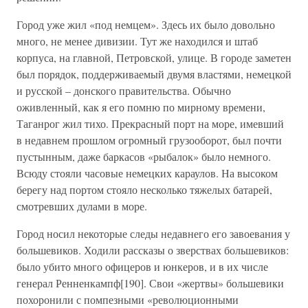
Город уже жил «под немцем». Здесь их было довольно
много, не менее дивизии. Тут же находился и штаб
корпуса, на главной, Петровской, улице. В городе заметен
был порядок, поддерживаемый двумя властями, немецкой
и русской – донского правительства. Обычно
оживленный, как я его помню по мирному времени,
Таганрог жил тихо. Прекрасный порт на море, имевший
в недавнем прошлом огромный грузооборот, был почти
пустынным, даже баркасов «рыбалок» было немного.
Всюду стояли часовые немецких караулов. На высоком
берегу над портом стояло несколько тяжелых батарей,
смотревших дулами в море.
Город носил некоторые следы недавнего его завоевания у
большевиков. Ходили рассказы о зверствах большевиков:
было убито много офицеров и юнкеров, и в их числе
генерал Ренненкампф[190]. Свои «жертвы» большевики
похоронили с помпезными «революционными