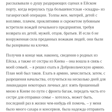
рассказывали о душу раздирающих сценах в Ейском
порту, когда вернулась туда большевистская «эскадра» из
таганрогской операции. Толпы жен, матерей, детей с
воплями, плачем, проклятиями и скрежетом зубовным
встретили вождей печального предприятия, требуя
возврата их детей, мужей, отцов, братьев. И если б не
вооруженная сила преданных вожакам людей, они были
бы разорваны на клочки.
Получив в конце мая, наконец, сведения о родных из
Ейска, а также от сестры из Киева – она вошла в связь с
моей семьей, – я решил ехать в Добровольческую армию.
План мой был таков. Ехать в армию, зачислиться, затем, с
разрешения начальства, отлучиться на несколько дней для
ликвидации некоторых личных дел: взять брошенный
мною в Киеве по пути с фронта багаж, передать часть его
сестре для отправки семье – хотелось, может быть,
последний раз в жизни чем-нибудь ей помочь, – у меня
было много сахара и консервов, была надежда отправить