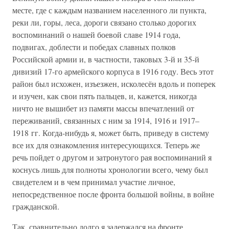
месте, где с каждым названием населенного ли пункта,
реки ли, горы, леса, дороги связано столько дорогих
воспоминаний о нашей боевой славе 1914 года,
подвигах, доблести и победах славных полков
Российской армии и, в частности, таковых 3-й и 35-й
дивизий 17-го армейского корпуса в 1916 году. Весь этот
район был исхожен, изъезжен, исколесён вдоль и поперек
и изучен, как свои пять пальцев, и, кажется, никогда
ничто не вышибет из памяти массы впечатлений от
переживаний, связанных с ним за 1914, 1916 и 1917–
1918 гг. Когда-нибудь я, может быть, приведу в систему
все их для ознакомления интересующихся. Теперь же
речь пойдет о другом и затронутого рая воспоминаний я
коснусь лишь для полноты хронологии всего, чему был
свидетелем и в чем принимал участие личное,
непосредственное после фронта большой войны, в войне
гражданской.
Так, сравнительно долго я задержался на фронте,