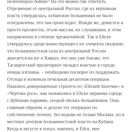
нелепейшую бойню? На это можно так ответить.
Отрезанные от центральной России, где их верховная
власть утвердилась, кубанские большевики не было
осведомлены, что там происходит. Вожди же, демагоги и
просто прохвосты, лгали массам, их слушавшим, в этом
направлении в степени чрезвычайной. Так в Ейске
утвердилось среди воинствующего их элемента сведение,
что большевистская сила из центральной России
двигается на юг и Кавказ, что они уже близко, что
Таганрогский пролетариат овладел властью в городе,
немцы изгнаны, – необходимо поскорее их поддержать.
Отсюда и возникла печальная десантная операция.
Нашлись доморощенные стратеги из «Ейской балочки» и
«Чертова рога», как назывались в Ейске окраины города
с буйными парнями, опорой ейских большевиков. Они,
главным образом, и делали эту операцию по
собственному почину, без ведома не только Москвы, но и
местных центров большевистской власти на Кубани.
Когда в августе я попал, наконец, в Ейск, мне