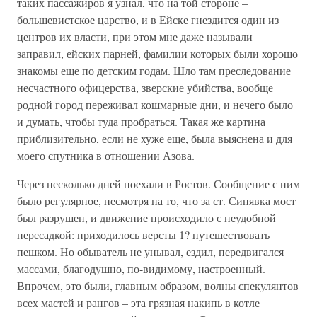
таких пассажиров я узнал, что на той стороне –
большевистское царство, и в Ейске гнездится один из
центров их власти, при этом мне даже называли
заправил, ейских парней, фамилии которых были хорошо
знакомы еще по детским годам. Шло там преследование
несчастного офицерства, зверские убийства, вообще
родной город переживал кошмарные дни, и нечего было
и думать, чтобы туда пробраться. Такая же картина
приблизительно, если не хуже еще, была выяснена и для
моего спутника в отношении Азова.
Через несколько дней поехали в Ростов. Сообщение с ним
было регулярное, несмотря на то, что за ст. Синявка мост
был разрушен, и движение происходило с неудобной
пересадкой: приходилось версты 1? путешествовать
пешком. Но обыватель не унывал, ездил, передвигался
массами, благодушно, по-видимому, настроенный.
Впрочем, это были, главным образом, волны спекулянтов
всех мастей и рангов – эта грязная накипь в котле