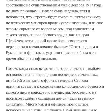
собственно не существовавшем уже с декабря 1917 года,
по двум причинам. Сначала была надежда, хотя и
небольшая, что «фронт» будет сохранен путем каких-то
политических маневров вроде «украинизации», или еще
чего-то скрытого от взоров массы, под главенством
такого заслуженного боевого вождя, как генерал
Щербачев, вступивший после большевистского
переворота в командование бывшим Юго-западным и
Румынским фронтами, украинизация коих была в то
время объявлена официально.
Потом, когда стало ясно, что из этого ничего не выйдет,
оставалось исполнить призыв последнего начальника
штаба Юго-западного фронта, генерала Стогова –
принять все меры к сохранению колоссального боевого и
всякого иного войскового имущества, бросаемого на
произвол судьбы уходящими домой «делить землю»
солдатами. Много мы, я и офицеры моего штаба,
поработали над этим, и с фронта 105-й дивизии было