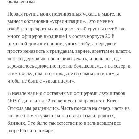
большевизма.
Первая группа моих подчиненных уехала в марте, не
вынеся обстановки «украинизации». Это именно
озлобило прекрасных офицеров этой группы (тут было
много офицеров входившей в состав корпуса 20-й
пехотной дивизии), и они, унося злобу, а нередко и
просто ненависть к гражданам, вернее, агентам ее власти,
«новой державы», поспешили уехать, и не на юг, где
зарождалось движение против большевизма, а на север, к
этим последним, но отнюдь не из симпатии к ним, а
чтобы не быть с «украинцами».
В начале мая и я с остальными офицерами двух штабов
(105-й дивизии и 32-го корпуса) направился в Киев.
Отсюда мы разделились. Часть поехала на север, часть на
юг: все по месту жительства своих семей, родных,
близких. Это было так естественно в заливавшем все
шире Россию пожаре.