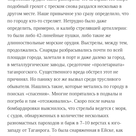
подобный грохот с треском снова раздался несколько в
другом месте. Наше привычное ухо сразу определило, что
по городу кто-то стреляет. Нетрудно было даже
определить, примерно, и калибр стрелявшей артиллерии:
то были либо 42-линейные пушки, либо такие же
длинноствольные морские орудия. Выстрелы, между тем,
продолжались. Снаряды разбрасывались почти по всей
площади города, залетали в порт и даже далеко за город,
в металлургические заводы, средоточие «пролетариата»
таганрогского. Существенного вреда обстрел этот не
причинял. Но панику все же вызвал среди трусливого
обывателя. Нашлись такие, которые метались по городу в
поисках «спасения». Многие попрятались в подвалы и
погреба и там «отсиживались». Скоро после начала
бомбардировки выяснилось, что стрельба ведется с моря,
с судов, обнаруженных в количестве нескольких
разномастных пароходов и барж в 7–10 верстах к юго-
западу от Таганрога. То была снаряженная в Ейске, как