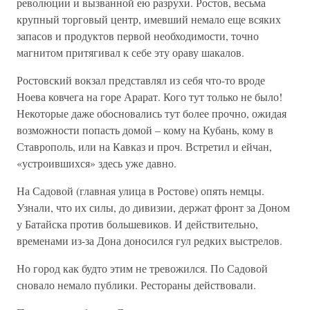
революции и вызванной ею разрухи. Ростов, весьма
крупный торговый центр, имевший немало еще всяких
запасов и продуктов первой необходимости, точно
магнитом притягивал к себе эту ораву шакалов.
Ростовский вокзал представлял из себя что-то вроде
Ноева ковчега на горе Арарат. Кого тут только не было!
Некоторые даже обосновались тут более прочно, ожидая
возможности попасть домой – кому на Кубань, кому в
Ставрополь, или на Кавказ и проч. Встретил и ейчан,
«устроившихся» здесь уже давно.
На Садовой (главная улица в Ростове) опять немцы.
Узнали, что их силы, до дивизии, держат фронт за Доном
у Батайска против большевиков. И действительно,
временами из-за Дона доносился гул редких выстрелов.
Но город как будто этим не тревожился. По Садовой
сновало немало публики. Рестораны действовали.