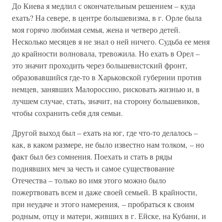
До Киева я медлил с окончательным решением – куда
ехать? На севере, в центре большевизма, в г. Орле была
моя горячо любимая семья, жена и четверо детей.
Несколько месяцев я не знал о ней ничего. Судьба ее меня
до крайности волновала, тревожила. Но ехать в Орел –
это значит проходить через большевистский фронт,
образовавшийся где-то в Харьковской губернии против
немцев, занявших Малороссию, рисковать жизнью и, в
лучшем случае, стать, значит, на сторону большевиков,
чтобы сохранить себя для семьи.
Другой выход был – ехать на юг, где что-то делалось –
как, в каком размере, не было известно нам толком, – но
факт был без сомнения. Поехать и стать в ряды
поднявших меч за честь и самое существование
Отечества – только во имя этого можно было
пожертвовать всем и даже своей семьей. В крайности,
при неудаче и этого намерения, – пробраться к своим
родным, отцу и матери, живших в г. Ейске, на Кубани, и