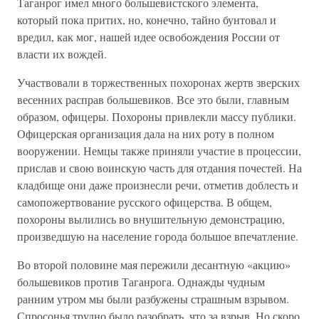
Таганрог имел много большевистского элемента,
который пока притих, но, конечно, тайно бунтовал и
вредил, как мог, нашей идее освобождения России от
власти их вождей.
Участвовали в торжественных похоронах жертв зверских
весенних расправ большевиков. Все это были, главным
образом, офицеры. Похороны привлекли массу публики.
Офицерская организация дала на них роту в полном
вооружении. Немцы также приняли участие в процессии,
прислав и свою воинскую часть для отдания почестей. На
кладбище они даже произнесли речи, отметив доблесть и
самопожертвование русского офицерства. В общем,
похороны вылились во внушительную демонстрацию,
произведшую на население города большое впечатление.
Во второй половине мая пережили десантную «акцию»
большевиков против Таганрога. Однажды чудным
ранним утром мы были разбужены страшным взрывом.
Спросонья трудно было разобрать, что за взрыв. Но скоро