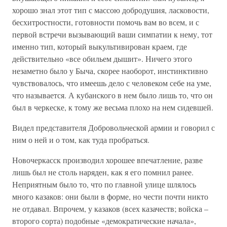
хорошо знал этот тип с массою добродушия, ласковости,
бесхитростности, готовности помочь вам во всем, и с
первой встречи вызывающий ваши симпатии к нему, тот
именно тип, который выкультивирован краем, где
действительно «все обильем дышит». Ничего этого
незаметно было у Быча, скорее наоборот, инстинктивно
чувствовалось, что имеешь дело с человеком себе на уме,
что называется. А кубанского в нем было лишь то, что он
был в черкеске, к тому же весьма плохо на нем сидевшей.
Видел представителя Добровольческой армии и говорил с
ним о ней и о том, как туда пробраться.
Новочеркасск производил хорошее впечатление, разве
лишь был не столь наряден, как я его помнил ранее.
Неприятным было то, что по главной улице шлялось
много казаков: они были в форме, но чести почти никто
не отдавал. Впрочем, у казаков (всех казачеств; войска –
второго сорта) подобные «демократические начала»,