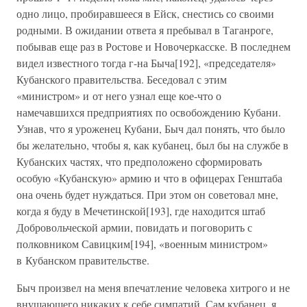
одно лицо, пробиравшееся в Ейск, снестись со своими
родными. В ожидании ответа я пребывал в Таганроге,
побывав еще раз в Ростове и Новочеркасске. В последнем
видел известного тогда г-на Быча[192], «председателя»
Кубанского правительства. Беседовал с этим
«министром» и от него узнал еще кое-что о
намечавшихся предприятиях по освобождению Кубани.
Узнав, что я уроженец Кубани, Быч дал понять, что было
бы желательно, чтобы я, как кубанец, был бы на службе в
Кубанских частях, что предположено сформировать
особую «Кубанскую» армию и что в офицерах Генштаба
она очень будет нуждаться. При этом он советовал мне,
когда я буду в Мечетинской[193], где находится штаб
Добровольческой армии, повидать и поговорить с
полковником Савицким[194], «военным министром»
в Кубанском правительстве.
Быч произвел на меня впечатление человека хитрого и не
внушающего никаких к себе симпатий. Сам кубанец, я