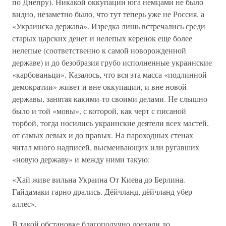
по Днепру). Никакой оккупации юга немцами не было
видно, незаметно было, что тут теперь уже не Россия, а
«Украинска держава». Изредка лишь встречались среди
старых царских денег и нелепых керенок еще более
нелепые (соответственно к самой новорожденной
державе) и до безобразия грубо исполненные украинские
«карбованьци». Казалось, что вся эта масса «подлинной
демократии» живет и вне оккупации, и вне новой
державы, занятая какими-то своими делами. Не слышно
было и той «мовы», с которой, как черт с писаной
торбой, тогда носились украинские деятели всех мастей,
от самых левых и до правых. На пароходных стенах
читал много надписей, высмеивающих или ругавших
«новую державу» и между ними такую:
«Хай живе вильна Украина От Киева до Берлина.
Гайдамаки гарно дрались. Дёйчланд, дёйчланд убер
аллес».
В такой обстановке благополучно доехали до