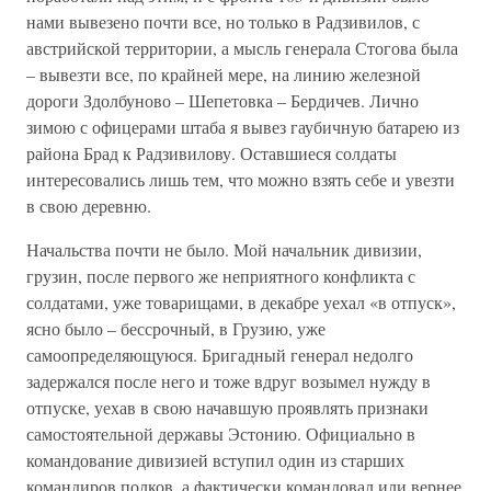
нами вывезено почти все, но только в Радзивилов, с
австрийской территории, а мысль генерала Стогова была
– вывезти все, по крайней мере, на линию железной
дороги Здолбуново – Шепетовка – Бердичев. Лично
зимою с офицерами штаба я вывез гаубичную батарею из
района Брад к Радзивилову. Оставшиеся солдаты
интересовались лишь тем, что можно взять себе и увезти
в свою деревню.
Начальства почти не было. Мой начальник дивизии,
грузин, после первого же неприятного конфликта с
солдатами, уже товарищами, в декабре уехал «в отпуск»,
ясно было – бессрочный, в Грузию, уже
самоопределяющуюся. Бригадный генерал недолго
задержался после него и тоже вдруг возымел нужду в
отпуске, уехав в свою начавшую проявлять признаки
самостоятельной державы Эстонию. Официально в
командование дивизией вступил один из старших
командиров полков, а фактически командовал или вернее