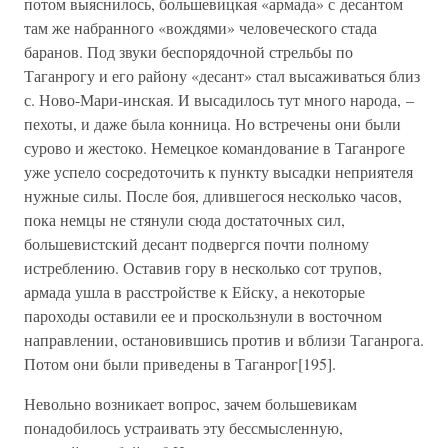
потом выяснилось, большевицкая «армада» с десантом
там же набранного «вождями» человеческого стада
баранов. Под звуки беспорядочной стрельбы по
Таганрогу и его району «десант» стал высаживаться близ
с. Ново-Мари-инская. И высадилось тут много народа, –
пехоты, и даже была конница. Но встречены они были
сурово и жестоко. Немецкое командование в Таганроге
уже успело сосредоточить к пункту высадки неприятеля
нужные силы. После боя, длившегося несколько часов,
пока немцы не стянули сюда достаточных сил,
большевистский десант подвергся почти полному
истреблению. Оставив гору в несколько сот трупов,
армада ушла в расстройстве к Ейску, а некоторые
пароходы оставили ее и проскользнули в восточном
направлении, остановившись против и вблизи Таганрога.
Потом они были приведены в Таганрог[195].
Невольно возникает вопрос, зачем большевикам
понадобилось устраивать эту бессмысленную,