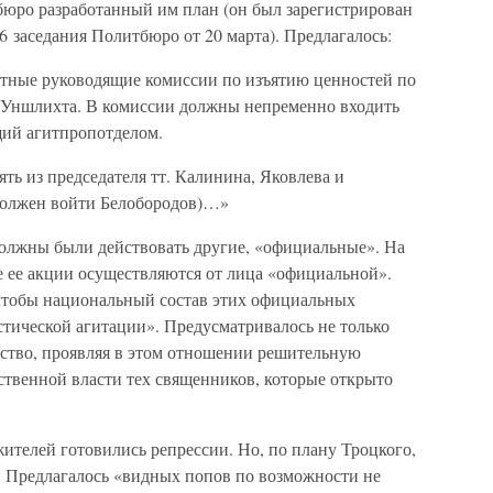
бюро разработанный им план (он был зарегистрирован
6 заседания Политбюро от 20 марта). Предлагалось:
ретные руководящие комиссии по изъятию ценностей по
-Уншлихта. В комиссии должны непременно входить
щий агитпропотделом.
ть из председателя тт. Калинина, Яковлева и
должен войти Белобородов)…»
олжны были действовать другие, «официальные». На
се ее акции осуществляются от лица «официальной».
 чтобы национальный состав этих официальных
стической агитации». Предусматривалось не только
енство, проявляя в этом отношении решительную
ственной власти тех священников, которые открыто
телей готовились репрессии. Но, по плану Троцкого,
ь. Предлагалось «видных попов по возможности не