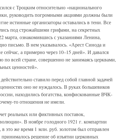
сился с Троцким относительно «национального
блики, руководить погромными акциями должны были
угие истинные организаторы оставались в тени. Все
лись под строжайшими грифами, на секретных
 22 марта, ознакомившись с указаниями Ленина,
но письмо. В нем указывалось. «Арест Синода и
 сейчас, а примерно через 10–15 дней». И давался
ю по всей стране, совершенно не занимаясь церквами,
ьных ценностей».
 действительно ставило перед собой главной задачей
 ценностях оно не нуждалось. В руках большевиков
 России, находились богатства, конфискованные ВЧК-
очему-то отношения не имели.
счет реальных или фиктивных поставок,
волюции». В ноябре голодного 1921 г. компартии
 в это же время 1 млн. руб. золотом был отправлен
а принималось решение об изъятии церковных