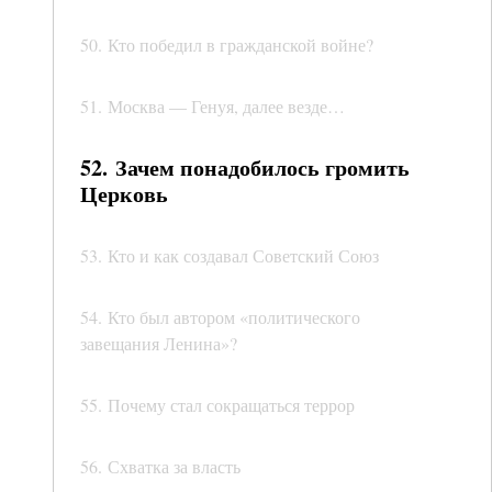
50. Кто победил в гражданской войне?
51. Москва — Генуя, далее везде…
52. Зачем понадобилось громить
Церковь
53. Кто и как создавал Советский Союз
54. Кто был автором «политического
завещания Ленина»?
55. Почему стал сокращаться террор
56. Схватка за власть