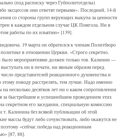
ально (под расписку через Губполитотделы)
либо эксцессов они ответят первыми». Последний, 14-й
ожения со стороны групп верующих выкупа за ценности
отрен в каждом отдельном случае ЦК Помгола. Ни в
этом работы по их изъятию» [139].
идовича. 19 марта он обратился к членам Политбюро
 политике в отношении Церкви. «Строго секретно.
и было мероприятиями должен только тов. Калинин —
н выступать ни в печати, ни явным образом перед
число представителей реакционного духовенства и
 этому поводу расстрелять, тем лучше. Надо именно
ы на несколько десятков лет ни о каком сопротивлении
ия за быстрейшим и успешнейшим проведением этих
е. на секретном его заседании, специальную комиссию
и т. Калинина без всякой публикации об этой
ие массы будут либо сочувствовать, либо окажутся не
, поэтому «сейчас победа над реакционным
ю» [87, 88].