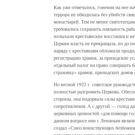
Как уже отмечалось, гонения на нее на
террора не обходилась без убийств св
монастырей. Тем не менее святотатцам
требовалось сохранить лояльность рабо
полыхали крестьянские восстания и не
Церкви власть не прекращала, но до 
наряду с крестьянами обложили продна
регистрацию храмов, за приходские ус
отдельный налог на право совершать 
страховку» храмов, приходских домов 
Но весной 1922 г. советское руководс
полностью разгромить Церковь. Обесп
стороны, она подорвала силы крестьянс
сопротивления. А с другой — голод д
церковных ценностей «для помощи го
данном вопросе они с Лениным явля
создал «Союз воинствующих безбожник
наращивалась мутными потоками атеис