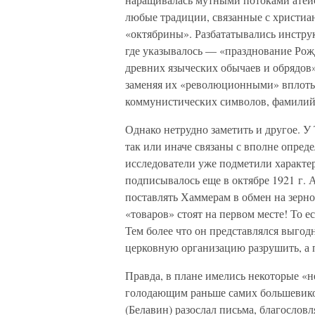
любые традиции, связанные с христиа
«октябрины». Разбататывались инстру
где указывалось — «празднование Рож
древних языческих обычаев и обрядов»
заменяя их «революционными» вплоть
коммунистических символов, фамилий
Однако нетрудно заметить и другое. 
так или иначе связаны с вполне опре
исследователи уже подметили характе
подписывалось еще в октябре 1921 г. А
поставлять Хаммерам в обмен на зерно
«товаров» стоят на первом месте! То е
Тем более что он представлялся выгод
церковную организацию разрушить, а п
Правда, в плане имелись некоторые «
голодающим раньше самих большевиков
(Белавин) разослал письма, благослов