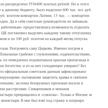
ло распределено 5536400 золотых рублей. Но и этого
е к данному бюджету, было выделено 600 тыс. зол. руб.
руб. золотом компартии Латвии, 13 тыс. — компартии
ии. Да и себя советские руководители не забывали.
 работникам» предоставлялась возможность отдыхать
 г. ЦК постановил выделять каждому такому отпускнику
ежом и по 100 руб. золотом на каждый месяц отпуска.
ская. Разгромить саму Церковь. Именно погром и
Повальные грабежи с глумлениями, издевательствами,
ы, их немедленно подхватывала красная пропаганда и
и богатства, и из-за них голодающие умирают! Без
о по официальным советским данным зафиксировано
с верующими, пытавшими защитить храмы и святыни
зненными, заслоны безоружных прихожан косили и
яли расстрелами. Священников и монахов
астыри превращались в «совхозы». Только в Москве за
 монастыря. В мае был взят под стражу и патриарх