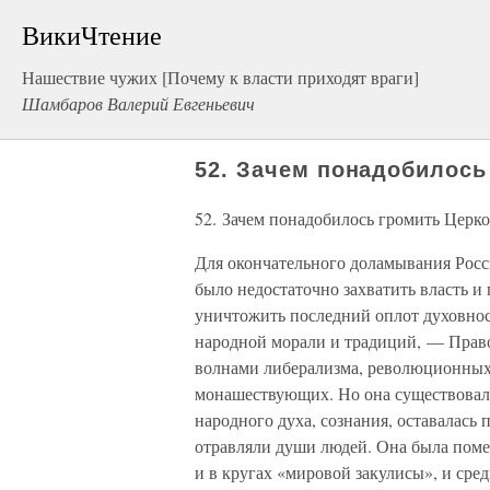
ВикиЧтение
Нашествие чужих [Почему к власти приходят враги]
Шамбаров Валерий Евгеньевич
52. Зачем понадобилось
52. Зачем понадобилось громить Церко
Для окончательного доламывания Росс
было недостаточно захватить власть и
уничтожить последний оплот духовно
народной морали и традиций, — Право
волнами либерализма, революционных
монашествующих. Но она существовала,
народного духа, сознания, оставалась 
отравляли души людей. Она была поме
и в кругах «мировой закулисы», и сре