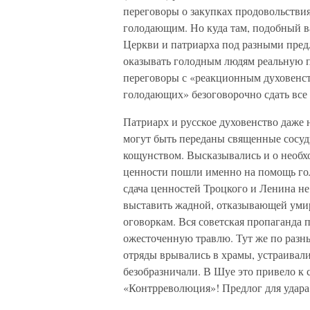
переговоры о закупках продовольстви
голодающим. Но куда там, подобный ва
Церкви и патриарха под разными пред
оказывать голодным людям реальную п
переговоры с «реакционным духовенст
голодающих» безоговорочно сдать все 
Патриарх и русское духовенство даже 
могут быть переданы священные сосуд
кощунством. Высказывались и о необхо
ценности пошли именно на помощь го
сдача ценностей Троцкого и Ленина не
выставить жадной, отказывающей умир
оговоркам. Вся советская пропаганда п
ожесточенную травлю. Тут же по раз
отряды врывались в храмы, устраивали
безобразничали. В Шуе это привело к 
«Контрреволюция»! Предлог для удара