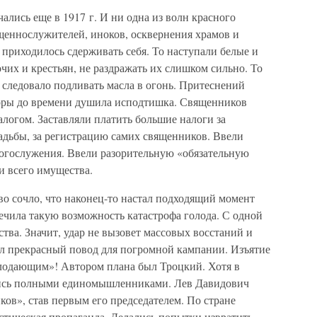
чались еще в 1917 г. И ни одна из волн красного
ященнослужителей, иноков, осквернения храмов и
 приходилось сдерживать себя. То наступали белые и
чих и крестьян, не раздражать их слишком сильно. То
 следовало подливать масла в огонь. Притеснений
поры до времени душила исподтишка. Священников
логом. Заставляли платить большие налоги за
адьбы, за регистрацию самих священников. Ввели
богослужения. Ввели разорительную «обязательную
и всего имущества.
тво сочло, что наконец-то настал подходящий момент
ечила такую возможность катастрофа голода. С одной
тва. Значит, удар не вызовет массовых восстаний и
ал прекрасный повод для погромной кампании. Изъятие
лодающим»! Автором плана был Троцкий. Хотя в
лись полными единомышленниками. Лев Давидович
ов», став первым его председателем. По стране
тическая пропаганда. Делались попытки извратить