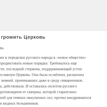
 громить Церковь
вь
ии и переделки русского народа в «новое общество»
 продиктовать новые порядки. Требовалось еще
сти, последний стержень, поддерживающий устои
славную Церковь. Она была ослаблена, расшатана
 веяний, проникавших даже в среду священников,
 действовала. И оставалась оплотом русского
противоядием от скверны, которой старательно
хой для темных оккультных сил, прочно внедрившихся
ди видных большевиков.