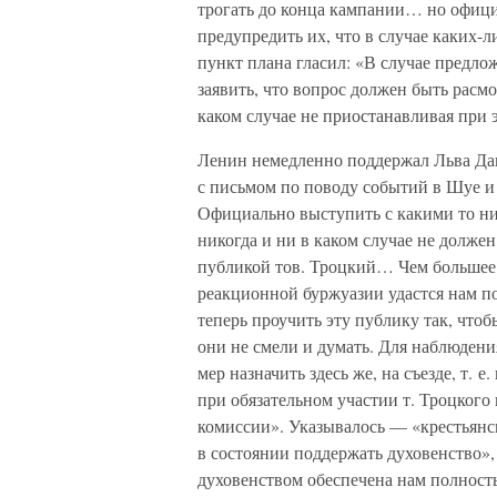
трогать до конца кампании… но офици
предупредить их, что в случае каких-
пункт плана гласил: «В случае предл
заявить, что вопрос должен быть расм
каком случае не приостанавливая при 
Ленин немедленно поддержал Льва Дав
с письмом по поводу событий в Шуе и
Официально выступить с какими то н
никогда и ни в каком случае не долже
публикой тов. Троцкий… Чем большее 
реакционной буржуазии удастся нам по
теперь проучить эту публику так, чтоб
они не смели и думать. Для наблюден
мер назначить здесь же, на съезде, т. 
при обязательном участии т. Троцкого 
комиссии». Указывалось — «крестьянск
в состоянии поддержать духовенство»
духовенством обеспечена нам полность