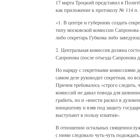
17 марта Троцкий представил в Полит
как приложение к протоколу № 114 п. 
«1. В центре и губерниях создать сек
типу московской комиссии Сапронова
либо секретарь Губкома либо заведую
2. Центральная комиссия должна состоя
Сапронова (после отъезда Сапронова 
Но наряду с секретными комиссиями д
самом деле руководит секретная, но в
Причем требовалось «строго следить,
комиссий не давал повода для шовини
грабить, но и «внести раскол в духов
инициативу и взяв под защиту государ
выступают в пользу изъятия».
В отношении остальных священнослужи
с ними следовало чуть-чуть подождат