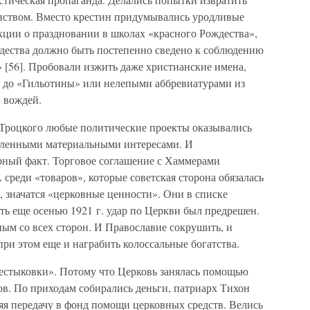
нством. Вместо крестин придумывались уродливые
кции о праздновании в школах «красного Рождества»,
дества должно быть постепенно сведено к соблюдению
 [56]. Пробовали изжить даже христианские имена,
 до «Гильотины» или нелепыми аббревиатурами из
 вождей.
У Троцкого любые политические проекты оказывались
деленными материальными интересами. И
рный факт. Торговое соглашение с Хаммерами
 среди «товаров», которые советская сторона обязалась
, значатся «церковные ценности». Они в списке
сть еще осенью 1921 г. удар по Церкви был предрешен.
ным со всех сторон. И Православие сокрушить, и
ри этом еще и награбить колоссальные богатства.
нестыковки». Потому что Церковь занялась помощью
. По приходам собирались деньги, патриарх Тихон
ляя передачу в фонд помощи церковных средств. Велись