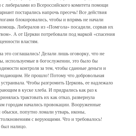
я с либералами из Всероссийского комитета помощи
риант постарались напрочь пресечь! Все действия
логами блокировались, чтобы и впрямь не начали
омощь. Либералов из «Помгола» посадили, сорвав их
вом». А от Церкви потребовали под маркой «спасения
ценности властям.
на это соглашались! Делали лишь оговорку, что не
ы, используемые в богослужении, это было бы
димости контроля за тем, чтобы сданные деньги и
лодающим. Не прошло! Потому что добровольная
 устраивала. Чтобы разгромить Церковь, ее надлежало
ающим в куске хлеба. И придрались как раз к
ринялась трактовать их как отказ, развернула
ным городам начались провокации. Вооруженные
 обыски, попутно ломали утварь, иконы,
столкновениям с верующими. Что и требовалось!
 был налицо.