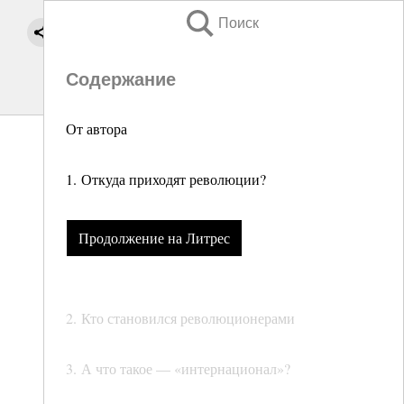
Поиск
Содержание
От автора
1. Откуда приходят революции?
Продолжение на Литрес
2. Кто становился революционерами
3. А что такое — «интернационал»?