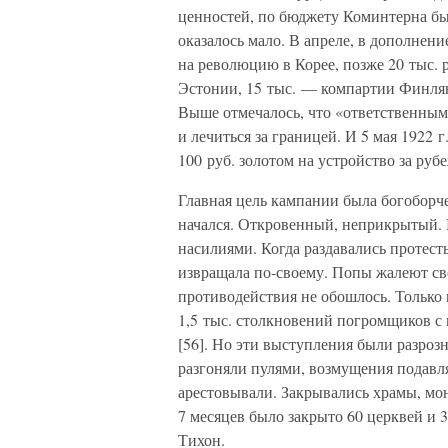
ценностей, по бюджету Коминтерна бы
оказалось мало. В апреле, в дополнени
на революцию в Корее, позже 20 тыс. 
Эстонии, 15 тыс. — компартии Финлянд
Выше отмечалось, что «ответственным
и лечиться за границей. И 5 мая 1922
100 руб. золотом на устройство за руб
Главная цель кампании была богоборче
начался. Откровенный, неприкрытый. 
насилиями. Когда раздавались протест
извращала по-своему. Попы жалеют сво
противодействия не обошлось. Тольк
1,5 тыс. столкновений погромщиков 
[56]. Но эти выступления были разро
разгоняли пулями, возмущения подавл
арестовывали. Закрывались храмы, мон
7 месяцев было закрыто 60 церквей и 3
Тихон.