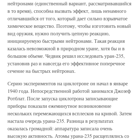
нейтронами (единственный вариант, рассматривавшийся
в то время), способна вызвать эффект, лишь ненамного
отличавшийся от того, который дает сильно взрывчатое
химическое вещество. Поэтому, чтобы изготовить новый
вид оружия, нужно получить цепную реакцию,
инициируемую быстрыми нейтронами. Такая реакция
казалась невозможной в природном уране, хотя бы и в
большом объеме. Чедвик решил исследовать уран-235,
установив раз и навсегда его эффективное поперечное
сечение на быстрых нейтронах.
Серию экспериментов на циклотроне он начал в январе
1940 года. Непосредственной работой занимался Джозеф
Ротблат. После запуска циклотрона записывающие
приборы показали ежеминутное возникновение
нескольких перемежающихся всплесков на кривой. Затем
настала очередь урана-235. Разница в результатах
оказалась громадной: аппаратура записала очень
высокую активность. Атомы урана-235 расщеплялись со