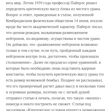
весь мир. Летом 1939 года профессор Пайерлс решил
определить критическую массу блока из чистого урана.
Вопрос и ответ, приведенные в статье, полученной
Кембриджским физическим обществом 14 июня, носили
вроде бы чисто академический характер. Пайерлс писал,
что цепная реакция, вызываемая размножением
нейтронов, по-видимому, осуществима в чистом уране.
Он добавлял, что «размножение нейтронов возможно
только в том случае, если путь, пройденный каждым
нейтроном внутри тела, достаточен, чтобы произошло
столкновение». Далее он предлагал серии уравнений, в
которые было необходимо лишь подставить ядерные
константы, чтобы получить критическую массу урана (то
есть размер возможной бомбы). Позднее он рассказывал,
что его проверочный расчет давал массу в несколько тонн
и огромные размеры, поэтому он с легкой душой
отправил статью в печать, полагая, что такую «махину»
никогда и никто построить не сможет. Статья под
заголовком «Критические условия процесса размножения