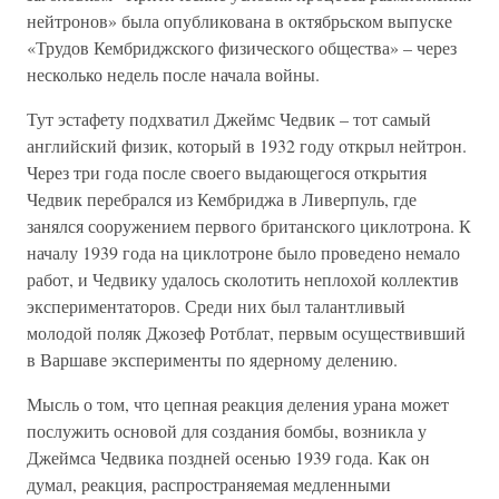
нейтронов» была опубликована в октябрьском выпуске
«Трудов Кембриджского физического общества» – через
несколько недель после начала войны.
Тут эстафету подхватил Джеймс Чедвик – тот самый
английский физик, который в 1932 году открыл нейтрон.
Через три года после своего выдающегося открытия
Чедвик перебрался из Кембриджа в Ливерпуль, где
занялся сооружением первого британского циклотрона. К
началу 1939 года на циклотроне было проведено немало
работ, и Чедвику удалось сколотить неплохой коллектив
экспериментаторов. Среди них был талантливый
молодой поляк Джозеф Ротблат, первым осуществивший
в Варшаве эксперименты по ядерному делению.
Мысль о том, что цепная реакция деления урана может
послужить основой для создания бомбы, возникла у
Джеймса Чедвика поздней осенью 1939 года. Как он
думал, реакция, распространяемая медленными