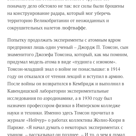
поначалу дело обстояло не так: все силы были брошены
на конструирование радара, который мог уберечь
территорию Великобритании от неожиданных и
сокрушительных налетов люфтваффе.
Попытку продолжать эксперименты с атомным ядром
предпринял лишь один ученый – Джордж П. Томсон, сын
знаменитого Джозефа Томсона, который, как мы помним,
придумал модель атома в виде «пудинга с изюмом».
Томсон-младший знал о войне не понаслышке: в 1914
году он отказался от чтения лекций и вступил в армию.
После войны он возвратился в Кембридж и выполнил в
Кавендишской лаборатории экспериментальные
исследования по аэродинамике, а в 1930 году был
назначен профессором физики в Имперском колледже
науки и техники. Именно здесь Томсон прочитал в
журнале «Нейчур» о работах коллектива Жолио-Кюри в
Париже. «Я начал думать о некоторых экспериментах с
ураном, – рассказывал он позднее. – И то, о чем я думал,