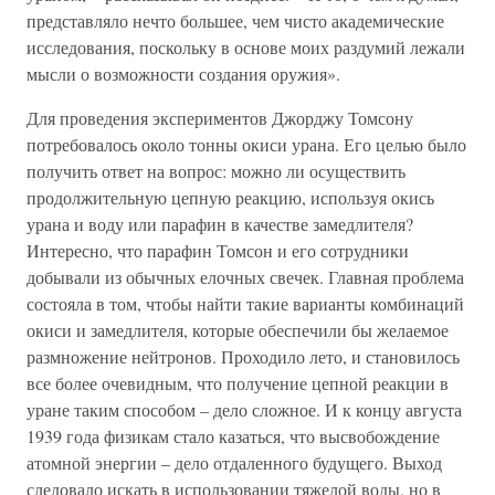
представляло нечто большее, чем чисто академические
исследования, поскольку в основе моих раздумий лежали
мысли о возможности создания оружия».
Для проведения экспериментов Джорджу Томсону
потребовалось около тонны окиси урана. Его целью было
получить ответ на вопрос: можно ли осуществить
продолжительную цепную реакцию, используя окись
урана и воду или парафин в качестве замедлителя?
Интересно, что парафин Томсон и его сотрудники
добывали из обычных елочных свечек. Главная проблема
состояла в том, чтобы найти такие варианты комбинаций
окиси и замедлителя, которые обеспечили бы желаемое
размножение нейтронов. Проходило лето, и становилось
все более очевидным, что получение цепной реакции в
уране таким способом – дело сложное. И к концу августа
1939 года физикам стало казаться, что высвобождение
атомной энергии – дело отдаленного будущего. Выход
следовало искать в использовании тяжелой воды, но в