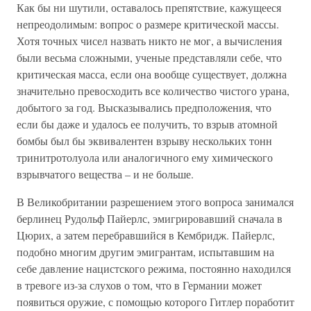
Как бы ни шутили, оставалось препятствие, кажущееся
непреодолимым: вопрос о размере критической массы.
Хотя точных чисел назвать никто не мог, а вычисления
были весьма сложными, ученые представляли себе, что
критическая масса, если она вообще существует, должна
значительно превосходить все количество чистого урана,
добытого за год. Высказывались предположения, что
если бы даже и удалось ее получить, то взрыв атомной
бомбы был бы эквивалентен взрыву нескольких тонн
тринитротолуола или аналогичного ему химического
взрывчатого вещества – и не больше.
В Великобритании разрешением этого вопроса занимался
берлинец Рудольф Пайерлс, эмигрировавший сначала в
Цюрих, а затем перебравшийся в Кембридж. Пайерлс,
подобно многим другим эмигрантам, испытавшим на
себе давление нацистского режима, постоянно находился
в тревоге из-за слухов о том, что в Германии может
появиться оружие, с помощью которого Гитлер поработит