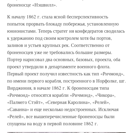
броненосце «Нэшвилл».
К началу 1862 г. стала ясной бесперспективность
попыток прорвать блокаду побережья, установленную
юнионистами. Теперь стратег ия конфедератов сводилась
к удержанию под своим контролем хотя бы портов,
заливов и устьев крупных рек. Соответственно от
броненосцев уже не требовались большие размеры.
Портер нарисовал два основных, базовых, проекта, оба
проект утвердили в департаменте военного флота.
Первый проект получил известность как тип «Ричмонд»,
по имени первого корабля, построенного в Норфолке, шг.
Вирджиния, в начале 1862 г. К броненосцам типа
«Ричмонд» относятся корабли «Ричмонд», «Чикора»,
«Палмего Стэйт», «Северная Каролина», «Релей»,
«Саванна» и еще несколько недостроенных. Исключая
«Релей», все вышеперечисленные броненосцы были
спущены на воду в первой половине 1862 г.