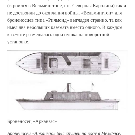
(строился в Вельмингтоне, шт. Северная Каролина) так и
не достроили до окончания войны. «Вельмингтон» для
броненосцев типа «Ричмонд» выглядел странно, та как
имел два небольших каземата вместо одного. В каждом
каземате размещалась одна пушка на поворотной
установке.
Броненосец «Арканзас»
Броненосец «Арканзас» был спущен на воду в Мемфисе,