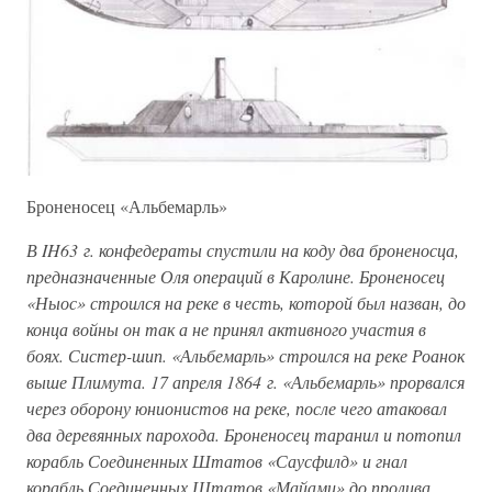
Броненосец «Альбемарль»
В IH63 г. конфедераты спустили на коду два броненосца,
предназначенные Оля операций в Каролине. Броненосец
«Ныос» строился на реке в честь, которой был назван, до
конца войны он так а не принял активного участия в
боях. Систер-шип. «Альбемарль» строился на реке Роанок
выше Плимута. 17 апреля 1864 г. «Альбемарль» прорвался
через оборону юнионистов на реке, после чего атаковал
два деревянных парохода. Броненосец таранил и потопил
корабль Соединенных Штатов «Саусфилд» и гнал
корабль Соединенных Штатов «Майами» до пролива