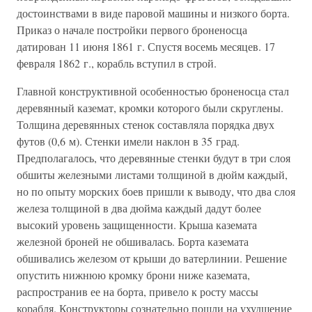
достоинствами в виде паровой машины и низкого борта.
Приказ о начале постройки первого броненосца
датирован 11 июня 1861 г. Спустя восемь месяцев. 17
февраля 1862 г., корабль вступил в строй.
Главной конструктивной особенностью броненосца стал
деревянный каземат, кромки которого были скруглены.
Толщина деревянных стенок составляла порядка двух
футов (0,6 м). Стенки имели наклон в 35 град.
Предполагалось, что деревянные стенки будут в три слоя
обшиты железными листами толщиной в дюйм каждый,
но по опыту морских боев пришли к выводу, что два слоя
железа толщиной в два дюйма каждый дадут более
высокий уровень защищенности. Крыша каземата
железной броней не обшивалась. Борта каземата
обшивались железом от крыши до ватерлинии. Решение
опустить нижнюю кромку брони ниже каземата,
распространив ее на борта, привело к росту массы
корабля. Конструкторы сознательно пошли на ухудшение