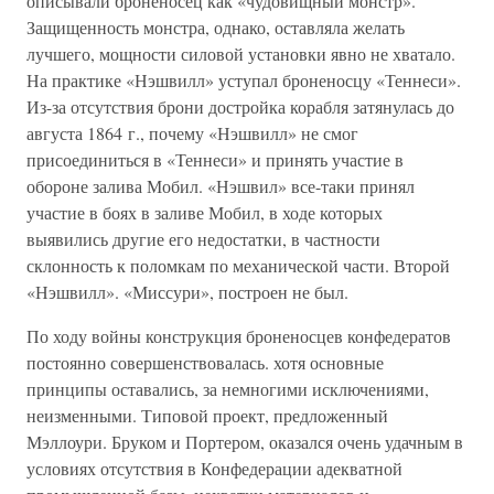
описывали броненосец как «чудовищный монстр».
Защищенность монстра, однако, оставляла желать
лучшего, мощности силовой установки явно не хватало.
На практике «Нэшвилл» уступал броненосцу «Теннеси».
Из-за отсутствия брони достройка корабля затянулась до
августа 1864 г., почему «Нэшвилл» не смог
присоединиться в «Теннеси» и принять участие в
обороне залива Мобил. «Нэшвил» все-таки принял
участие в боях в заливе Мобил, в ходе которых
выявились другие его недостатки, в частности
склонность к поломкам по механической части. Второй
«Нэшвилл». «Миссури», построен не был.
По ходу войны конструкция броненосцев конфедератов
постоянно совершенствовалась. хотя основные
принципы оставались, за немногими исключениями,
неизменными. Типовой проект, предложенный
Мэллоури. Бруком и Портером, оказался очень удачным в
условиях отсутствия в Конфедерации адекватной