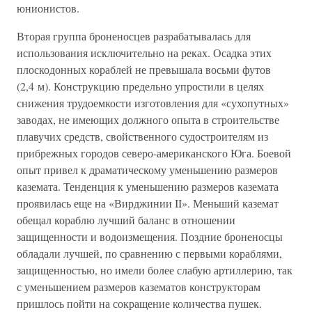
юнионистов.
Вторая группа броненосцев разрабатывалась для
использования исключительно на реках. Осадка этих
плоскодонных кораблей не превышала восьми футов
(2,4 м). Конструкцию предельно упростили в целях
снижения трудоемкости изготовления для «сухопутных»
заводах, не имеющих должного опыта в строительстве
плавучих средств, свойственного судостроителям из
прибрежных городов северо-американского Юга. Боевой
опыт привел к драматическому уменьшению размеров
каземата. Тенденция к уменьшению размеров каземата
проявилась еще на «Вирджинии II». Меньший каземат
обещал кораблю лучший баланс в отношении
защищенности и водоизмещения. Поздние броненосцы
обладали лучшей, по сравнению с первыми кораблями,
защищенностью, но имели более слабую артиллерию, так
с уменьшением размеров казематов конструкторам
пришлось пойти на сокращение количества пушек.