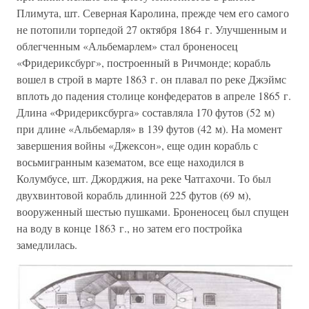
Плимута, шт. Северная Каролина, прежде чем его самого
не потопили торпедой 27 октября 1864 г. Улучшенным и
облегченным «Альбемарлем» стал броненосец
«Фридериксбург», построенный в Ричмонде; корабль
вошел в строй в марте 1863 г. он плавал по реке Джэймс
вплоть до падения столице конфедератов в апреле 1865 г.
Длина «Фридериксбурга» составляла 170 футов (52 м)
при длине «Альбемарля» в 139 футов (42 м). На момент
завершения войны «Джексон», еще один корабль с
восьмигранным казематом, все еще находился в
Колумбусе, шт. Джорджия, на реке Чатгахочи. То был
двухвинтовой корабль длинной 225 футов (69 м),
вооруженный шестью пушками. Броненосец был спущен
на воду в конце 1863 г., но затем его постройка
замедлилась.