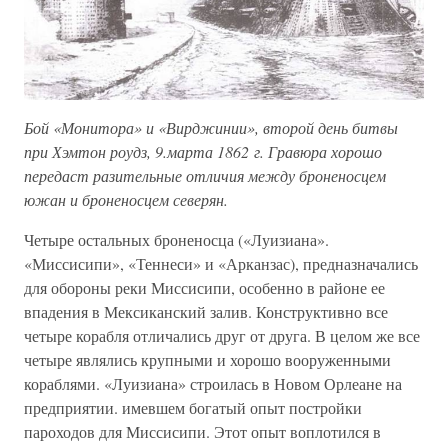
Бой «Монитора» и «Вирджинии», второй день битвы
при Хэмтон роудз, 9.марта 1862 г. Гравюра хорошо
передаст разительные отличия между броненосцем
южан и броненосцем северян.
Четыре остальных броненосца («Луизиана».
«Миссисипи», «Теннеси» и «Арканзас), предназначались
для обороны реки Миссисипи, особенно в районе ее
впадения в Мексиканский залив. Конструктивно все
четыре корабля отличались друг от друга. В целом же все
четыре являлись крупными и хорошо вооруженными
кораблями. «Луизиана» строилась в Новом Орлеане на
предприятии. имевшем богатый опыт постройки
пароходов для Миссисипи. Этот опыт воплотился в