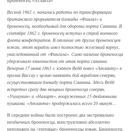
Броненосец «Атланта»
Весной 1862 г. начались работы по трансформации
британского прорывателя блокады «Фингал» в
броненосец, необходимый для обороны порта Саванна. В
сентябре 1862 г. броненосец вступил в строй военного
флота конфедератов. В отличие от других броненосцев
южан, этот корабль имел полностью железный корпус,
унаследованный от «Фингала». Само наличие броненосца
удерживало юнионистов от атак порта саванна.
Вечером 17 июня 1863 г. кэптен Вебб повел «Атланту» в
пролив Вассау с целью навязать бой кораблям северян,
осуществлявшим блокаду порта Саванна. Здесь Вебб
встретил сразу два мощных броненосца северян,
«Уихаукин» и «Нахарт», вооруженных 15-дюймовыми
пушками. «Атланта» продержалась всего 20 минут…
В середине войны были построено два экстремально
необычных броненосца, конструктивно абсолютно
непохожих на «типовые» броненосцы южан. Броненосец