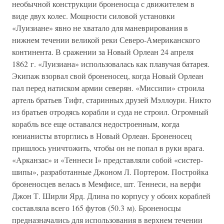
необычной конструкции броненосца с движителем в
виде двух колес. Мощности силовой установки
«Луизиане» явно не хватало для маневрирования в
нижнем течении великой реки Северо-Американского
континента. В сражении за Новый Орлеан 24 апреля
1862 г. «Луизиана» использовалась как плавучая батарея.
Экипаж взорвал свой броненосец, когда Новый Орлеан
пал перед натиском армии северян. «Миссипи» строила
артель братьев Тифт, старинных друзей Мэллоури. Никто
из братьев отродясь корабли и суда не строил. Огромный
корабль все еще оставался недостроенным, когда
юнианисты вторглись в Новый Орлеан. Броненосец
пришлось уничтожить, чтобы он не попал в руки врага.
«Арканзас» и «Теннеси I» представляли собой «систер-
шипы», разработанные Джоном Л. Портером. Постройка
броненосцев велась в Мемфисе, шт. Теннеси, на верфи
Джон Т. Ширли Ярд. Длина по корпусу у обоих кораблей
составляла всего 165 футов (50.3 м). Броненосцы
предназначались для использования в верхнем течении