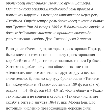
броненосец обеспечивал изоляцию армии Батлера.
Остаток года эскадра Джэймсовой реки провела в
попытках нарушения переправ юнионистов через реку
Джэймса. Определенную роль броненосец сыграл в битве
при Тренте Рич 24 января 1865 г. В дальнейшем корабль в
боевых действиях участия не принимал вплоть до
уничтожения эскадры Джэймсовой реки 2 апреля.
В поздние «Ричмонды», которые проектировал Портер,
были внесены изменения по опыту проектирования
кораблей типа «Чарльстон», созданных гением Грэйвса.
Хотя эти корабли получили общее название тип
«Теннеси», они все отличались друг от друга весьма
значительно. Длина но корпусу броненосцев «Теннеси
II». «Колумбия» и «Техас» составляла 189 футов (58 м),
осадка — 14–46 футов (4.3–4.9 м). «Колумбия» и «Техас»
так никогда и не вошли в строй, а «Теннеси» испытал
судьбу в битве 5 августа 1864 г. при Мобил Бей. Его
потопили численно превосходящие морские силы