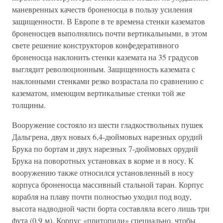
маневренных качеств броненосца в пользу усиления
защищенности. В Европе в те времена стенки казематов
броненосцев выполнялись почти вертикальными, в этом
свете решение конструкторов конфедеративного
броненосца наклонить стенки каземата на 35 градусов
выглядит революционным. Защищенность каземата с
наклонными стенками резко возрастала по сравнению с
казематом, имеющим вертикальные стенки той же
толщины.
Вооружение состояло из шести гладкоствольных пушек
Дальгрена, двух новых 6,4-дюймовых нарезных орудий
Брука по бортам и двух нарезных 7-дюймовых орудий
Брука на поворотных установках в корме и в носу. К
вооружению также относился установленный в носу
корпуса броненосца массивный стальной таран. Корпус
корабля на плаву почти полностью уходил под воду,
высота надводной части борта составляла всего лишь три
фута (0,9 м). Корпус «притопили» специально, чтобы