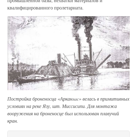
промышленной базы, нехватки материалов и
квалифицированного пролетариата.
Постройка броненосца «Арканsac» велась в примитивных
условиях на реке Язу, шт. Миссисипи. Для монтажа
вооружения на броненосце был использован плавучий
кран.