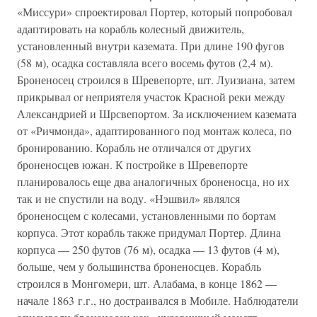
«Миссури» спроектировал Портер, который попробовал
адаптировать на корабль колесный движитель,
установленный внутри каземата. При длине 190 фугов
(58 м), осадка составляла всего восемь футов (2,4 м).
Броненосец строился в Шревепорте, шт. Луизиана, затем
прикрывал or неприятеля участок Красной реки между
Александрией и Шрсвепортом. За исключением каземата
от «Ричмонда», адаптированного под монтаж колеса, по
бронированию. Корабль не отличался от других
броненосцев южан. К постройке в Шревепорте
планировалось еще два аналогичных броненосца, но их
так и не спустили на воду. «Нэшвил» являлся
броненосцем с колесами, установленными по бортам
корпуса. Этот корабль также придумал Портер. Длина
корпуса — 250 футов (76 м), осадка — 13 футов (4 м),
больше, чем у большинства броненосцев. Корабль
строился в Монгомери, шт. Алабама, в конце 1862 —
начале 1863 г.г., но достраивался в Мобиле. Наблюдатели