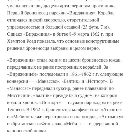
уменьшить площадь цели артиллеристам противника.
Первый броненосец нарекли «Вирджиния». Корабль
отличался низкой скоростью, отвратительной
управляемостью и большой осадкой (23 фута, 7 м).
Однако «Вирджиния» в битве 8–9 марта 1862 г. при
Хэмптон Роад показала, что основные конструктивные
решения броненосца выбраны в целом верно.
«Вирджиния» стала одним из шести броненосцев южан,
переделанных из ранее построенных кораблей. За
«Вирджинией» последовали в 1861–1862 г.г. следующие
конверсии — «Манассас», «Балтик» и «Истпорт». В
«Манассас» переделали буксир, ранее плававший по
Миссисипи. «Балтик» прежде был судном, на котором
возили хлопок. «Истпорт» — служил пароходом на реке
Теннеси. В 1962 г. броненосцы конфедератов «Атланта»
и «Мебил» также перестроили из пароходов, «Антланту»
из британского «Фингала», «Мебил» — из деревянной
канонерской лодки.