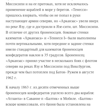
Миссисипи и на ее притоках, хотя не исключалось
применение кораблей в море у берегов. «Тенесси»
пришлось взорвать, чтобы он не попал в руки
наступающее армии северян, но «Арканзас» увели вверх
по реке Язу, где и достроили в Язе-сити, шт. Миссисипи.
В отличие от других броненосцев. боковые стенки
казематов «Арканзаса» и «Теннеси I» были выполнены
почти вертикальными, хотя передние и задние стенки
имели стандартный для казематов броненосцев
конфедератов наклон в 35 градусов. Броненосец
«Арканзас» принял участие в нескольких боях с флотом
северян на реках Язу и Миссисипи под Виксбургом,
прежде чем был потоплен под Батон- Ружем в августе
1962 г.
К началу 1863 г. из десяти отмеченных выше
броненосцев конфедератов уцелело всего два корабля:
«Атланта» в Саванне п «Балтик» в Мобиле. «Балтик»
вскоре комиссовали, его броня была установлена на