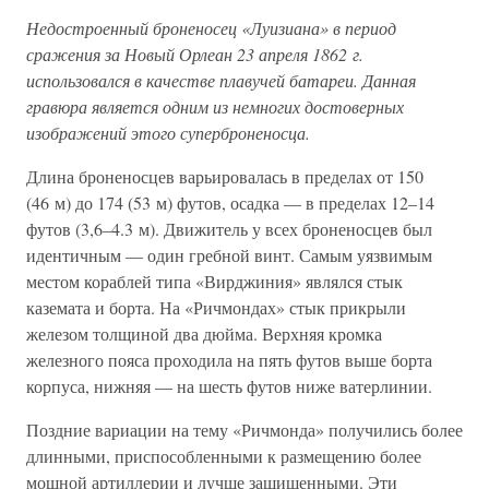
Недостроенный броненосец «Луизиана» в период
сражения за Новый Орлеан 23 апреля 1862 г.
использовался в качестве плавучей батареи. Данная
гравюра является одним из немногих достоверных
изображений этого суперброненосца.
Длина броненосцев варьировалась в пределах от 150
(46 м) до 174 (53 м) футов, осадка — в пределах 12–14
футов (3,6–4.3 м). Движитель у всех броненосцев был
идентичным — один гребной винт. Самым уязвимым
местом кораблей типа «Вирджиния» являлся стык
каземата и борта. На «Ричмондах» стык прикрыли
железом толщиной два дюйма. Верхняя кромка
железного пояса проходила на пять футов выше борта
корпуса, нижняя — на шесть футов ниже ватерлинии.
Поздние вариации на тему «Ричмонда» получились более
длинными, приспособленными к размещению более
мощной артиллерии и лучше защищенными. Эти