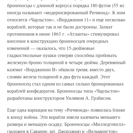
броненосцы с длинной корпуса порядка 180 футов (55 м)
иногда называют «модернизированный Ричмонд». К ним
относятся «Чарльстон», «Вирджиния 11» и еще несколько
кораблей, которые так и не были достроены. Захват
противником в июне 1863 г. «Атланты» стимулировал
внесение в конструкцию броненосцев очередных
изменений — оказалось, что 15-дюймовые
гладкоствольные пушки северян способны пробивать
железную броню толщиной в четыре дюйма. Деревянный
каземат «Вирджинии II» обшили тремя, вместо двух,
слоями железа толщиной в два фута каждый. Этот
броненосец стал одним из самых сильно бронированных
кораблей конфедератов. Броненосцы типа «Чарльстон»
разработаны конструктором Уилямом А. Грэйвсом.
Еще одна вариация на тему «Ричмонда» появилась ближе
к концу войны. Эти корабли имели казематы меньшего
размера и меньшую осадку. Броненосцы «Милледгевплл»
(заложен в Саванне, шт. Джорджия) и «Вельмингтон»