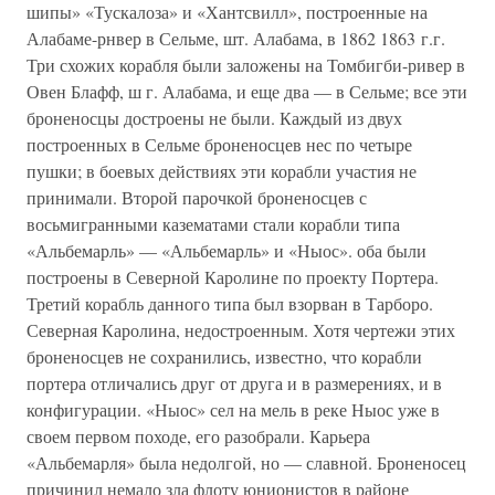
шипы» «Тускалоза» и «Хантсвилл», построенные на
Алабаме-рнвер в Сельме, шт. Алабама, в 1862 1863 г.г.
Три схожих корабля были заложены на Томбигби-ривер в
Овен Блафф, ш г. Алабама, и еще два — в Сельме; все эти
броненосцы достроены не были. Каждый из двух
построенных в Сельме броненосцев нес по четыре
пушки; в боевых действиях эти корабли участия не
принимали. Второй парочкой броненосцев с
восьмигранными казематами стали корабли типа
«Альбемарль» — «Альбемарль» и «Ныос». оба были
построены в Северной Каролине по проекту Портера.
Третий корабль данного типа был взорван в Тарборо.
Северная Каролина, недостроенным. Хотя чертежи этих
броненосцев не сохранились, известно, что корабли
портера отличались друг от друга и в размерениях, и в
конфигурации. «Ныос» сел на мель в реке Ныос уже в
своем первом походе, его разобрали. Карьера
«Альбемарля» была недолгой, но — славной. Броненосец
причинил немало зла флоту юнионистов в районе