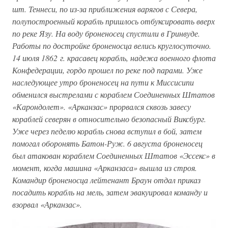
шт. Теннеси, по из-за приближения варягов с Севера,
полупостроенный корабль пришлось отбуксировать вверх
по реке Язу. На воду броненосец спустили в Гринвуде.
Работы по достройке броненосца велись круглосуточно.
14 июля 1862 г. красавец корабль, надежа военного флота
Конфедерации, гордо прошел по реке под парами. Уже
наследующее утро броненосец на пути к Миссисипи
обменился выстрелами с кораблем Соединенных Штатов
«Карондолет». «Арканзас» прорвался сквозь завесу
кораблей северян в относительно безопасный Виксбург.
Уже через педелю корабль снова вступил в бой, затем
помогал оборонять Батон-Руж. 6 августа броненосец
был атакован кораблем Соединенных Штатов «Эссекс» в
момент, когда машина «Арканзаса» вышла из строя.
Командир броненосца лейтенант Браун отдал приказ
посадить корабль на мель, затем эвакуировал команду и
взорвал «Арканзас».