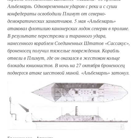
Альбемарль. Одновременным ударом с реки и с суши
конфедераты освободили Плимут от северно-
демократических захватчиков. 5 мая «Альбемарль»
атаковал флотилию канонерских лодок северян в проливе.
В результате перестрелки и таранного удара,
нанесенного кораблем Соединенных Штатов «Сассакус»,
броненосец получил тяжелые повреждения. Корабль
отвели в Плимут, где он оказался в жестоком кольце
блокады юнионистов. В ночь на 27 октября броненосец
подвергся атаке шестовой миной. «Альбемарль» затонул.