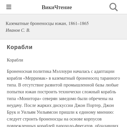
ВикиЧтение
Казематные броненосцы южан, 1861–1865
Иванов С. В.
Корабли
Корабли
Броненосная политика Мэллоури началась с адаптации
корабля «Мерримак» в казематный броненосец таранного
типа. В отсутствие развитой промышленной базы любые
попытки южан построить технически сложный корабль
типа «Монитора» северян заведомо были обречены на
неудачу. После жарких дискуссии Джон Портер, Джон
Брук и Уильям Уильямсон пришли к единому мнению:
следует строить броненосцы на основе корпусов
поврежденных кораблей пароходо-фрегатов, обладавших