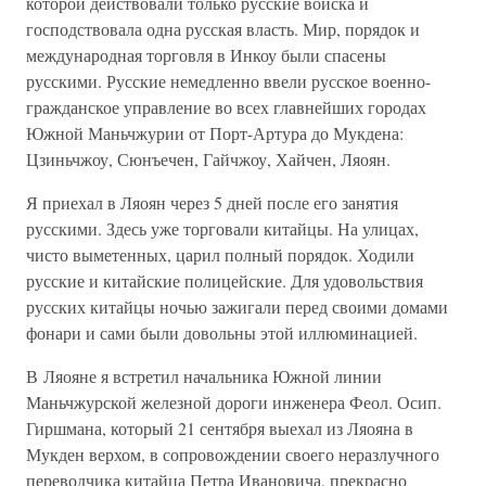
которой действовали только русские войска и
господствовала одна русская власть. Мир, порядок и
международная торговля в Инкоу были спасены
русскими. Русские немедленно ввели русское военно-
гражданское управление во всех главнейших городах
Южной Маньчжурии от Порт-Артура до Мукдена:
Цзиньчжоу, Сюнъечен, Гайчжоу, Хайчен, Ляоян.
Я приехал в Ляоян через 5 дней после его занятия
русскими. Здесь уже торговали китайцы. На улицах,
чисто выметенных, царил полный порядок. Ходили
русские и китайские полицейские. Для удовольствия
русских китайцы ночью зажигали перед своими домами
фонари и сами были довольны этой иллюминацией.
В Ляояне я встретил начальника Южной линии
Маньчжурской железной дороги инженера Феол. Осип.
Гиршмана, который 21 сентября выехал из Ляояна в
Мукден верхом, в сопровождении своего неразлучного
переводчика китайца Петра Ивановича, прекрасно