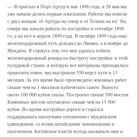
— Я приехал в Порт-Артур в мае 1898 года, и 28 мая мы
уже начали делать первые изыскания. Работы мы повели
с двух концов: от Артура на север и от Телина на юг. На
севере мы начали работы по постройке в сентябре 1898-
го, а на юге в апреле 1899 года. В октябре 1899 года наш
железнодорожный путь доходил до Ляояна, а в ноябре до
Мукдена. Я горжусь тем, что мне удалось побить
железнодорожный рекорд на быстроту постройки: в этой
полудикой стране, в которую все материалы приходилось
привозить извне, мы выстроили 550 верст пути в 13
месяцев. За это время было произведено земляных работ
свыше чем на 1 миллион кубических сажен. Вынуто
около 100 000 кубов скалы. Построено свыше 500 мостов.
Каменных мостов поставлено свыше чем на 15 000
кубов. Во время постройки дороги я старался
поддерживать наилучшие отношения с мукденским
цзянцзюнем, со всеми китайскими чиновниками и
населением. Китайские власти всегда оказывали мне и