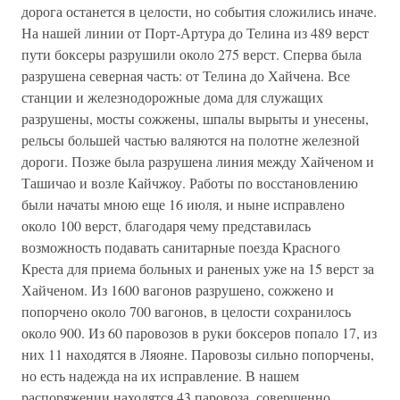
дорога останется в целости, но события сложились иначе.
На нашей линии от Порт-Артура до Телина из 489 верст
пути боксеры разрушили около 275 верст. Сперва была
разрушена северная часть: от Телина до Хайчена. Все
станции и железнодорожные дома для служащих
разрушены, мосты сожжены, шпалы вырыты и унесены,
рельсы большей частью валяются на полотне железной
дороги. Позже была разрушена линия между Хайченом и
Ташичао и возле Кайчжоу. Работы по восстановлению
были начаты мною еще 16 июля, и ныне исправлено
около 100 верст, благодаря чему представилась
возможность подавать санитарные поезда Красного
Креста для приема больных и раненых уже на 15 верст за
Хайченом. Из 1600 вагонов разрушено, сожжено и
попорчено около 700 вагонов, в целости сохранилось
около 900. Из 60 паровозов в руки боксеров попало 17, из
них 11 находятся в Ляояне. Паровозы сильно попорчены,
но есть надежда на их исправление. В нашем
распоряжении находятся 43 паровоза, совершенно