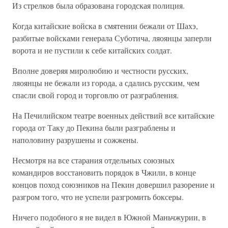
Из стрелков была образована городская полиция.
Когда китайские войска в смятении бежали от Шахэ,
разбитые войсками генерала Суботича, ляоянцы заперли
ворота и не пустили к себе китайских солдат.
Вполне доверяя миролюбию и честности русских,
ляоянцы не бежали из города, а сдались русским, чем
спасли свой город и торговлю от разграбления.
На Печилийском театре военных действий все китайские
города от Таку до Пекина были разграблены и
наполовину разрушены и сожжены.
Несмотря на все старания отдельных союзных
командиров восстановить порядок в Чжили, в конце
концов поход союзников на Пекин довершил разорение и
разгром того, что не успели разгромить боксеры.
Ничего подобного я не видел в Южной Маньчжурии, в