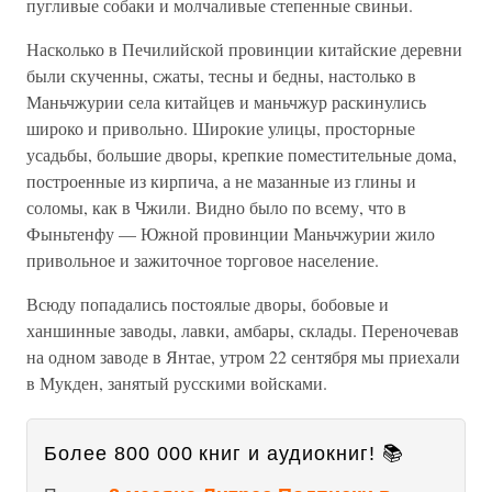
пугливые собаки и молчаливые степенные свиньи.
Насколько в Печилийской провинции китайские деревни
были скученны, сжаты, тесны и бедны, настолько в
Маньчжурии села китайцев и маньчжур раскинулись
широко и привольно. Широкие улицы, просторные
усадьбы, большие дворы, крепкие поместительные дома,
построенные из кирпича, а не мазанные из глины и
соломы, как в Чжили. Видно было по всему, что в
Фыньтенфу — Южной провинции Маньчжурии жило
привольное и зажиточное торговое население.
Всюду попадались постоялые дворы, бобовые и
ханшинные заводы, лавки, амбары, склады. Переночевав
на одном заводе в Янтае, утром 22 сентября мы приехали
в Мукден, занятый русскими войсками.
Более 800 000 книг и аудиокниг! 📚