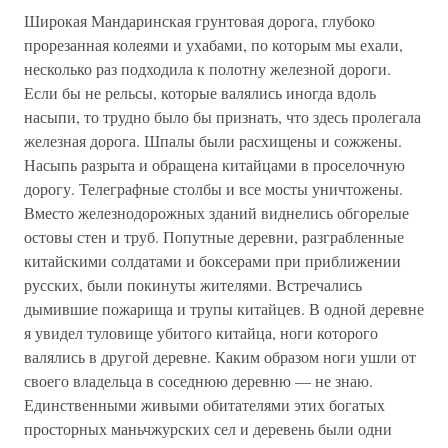
Широкая Мандаринская грунтовая дорога, глубоко
прорезанная колеями и ухабами, по которым мы ехали,
несколько раз подходила к полотну железной дороги.
Если бы не рельсы, которые валялись иногда вдоль
насыпи, то трудно было бы признать, что здесь пролегала
железная дорога. Шпалы были расхищены и сожжены.
Насыпь разрыта и обращена китайцами в проселочную
дорогу. Телеграфные столбы и все мосты уничтожены.
Вместо железнодорожных зданий виднелись обгорелые
остовы стен и труб. Попутные деревни, разграбленные
китайскими солдатами и боксерами при приближении
русских, были покинуты жителями. Встречались
дымившие пожарища и трупы китайцев. В одной деревне
я увидел туловище убитого китайца, ноги которого
валялись в другой деревне. Каким образом ноги ушли от
своего владельца в соседнюю деревню — не знаю.
Единственными живыми обитателями этих богатых
просторных маньчжурских сел и деревень были одни