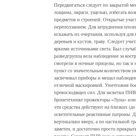
Передвигаться следует по закрытой ме
лощины, овраги, ущелья), избегать во
предметов и строений. Открытые участ
переползанием. Для затруднения опоз
искажать их очертания, используя для
деревьев и кустов, траву. Следует уч
яркими источниками света. Был случай
разведгруппа вела наблюдение за кост
смотрели в ночные прицелы, но так и 
пункт со значительным количеством ук
засвечивал приборы и мешал наблюден
отличной маскировкой. Уничтожив боев
превосходящих сил. Для засветки ПН
бронетехнике прожекторы «Луна» или с
эти средства действуют на близких (д
осветительные реактивные патроны. Дл
вертикально вверх, а по настильной т
заметен, и достаточно просто прикры
ракеты. Сжигает ПНВ (как и сетчатку 