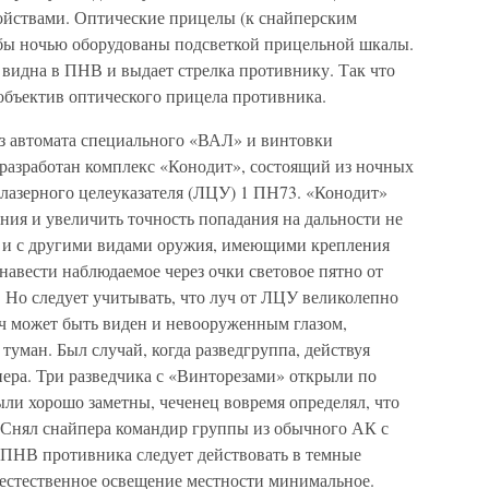
ойствами. Оптические прицелы (к снайперским
ьбы ночью оборудованы подсветкой прицельной шкалы.
 видна в ПНВ и выдает стрелка противнику. Так что
объектив оптического прицела противника.
из автомата специального «ВАЛ» и винтовки
разработан комплекс «Конодит», состоящий из ночных
 лазерного целеуказателя (ЛЦУ) 1 ПН73. «Конодит»
ния и увеличить точность попадания на дальности не
я и с другими видами оружия, имеющими крепления
навести наблюдаемое через очки световое пятно от
 Но следует учитывать, что луч от ЛЦУ великолепно
уч может быть виден и невооруженным глазом,
 туман. Был случай, когда разведгруппа, действуя
пера. Три разведчика с «Винторезами» открыли по
ли хорошо заметны, чеченец вовремя определял, что
. Снял снайпера командир группы из обычного АК с
ПНВ противника следует действовать в темные
а естественное освещение местности минимальное.