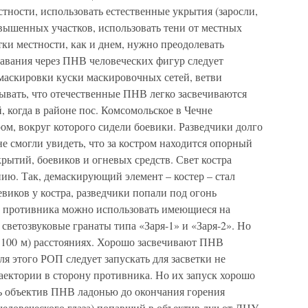
стности, использовать естественные укрытия (заросли,
звышенных участков, использовать тени от местных
ки местности, как и днем, нужно преодолевать
навания через ПНВ человеческих фигур следует
 маскировки куски маскировочных сетей, ветви
итывать, что отечественные ПНВ легко засвечиваются
, когда в районе пос. Комсомольское в Чечне
ром, вокруг которого сидели боевики. Разведчики долго
не смогли увидеть, что за костром находится опорный
рытий, боевиков и огневых средств. Свет костра
ию. Так, демаскирующий элемент – костер – стал
иков у костра, разведчики попали под огонь
В противника можно использовать имеющиеся на
ветозвуковые гранаты типа «Заря-1» и «Заря-2». Но
о 100 м) расстояниях. Хорошо засвечивают ПНВ
я этого РОП следует запускать для засветки не
раектории в сторону противника. Но их запуск хорошо
ть объектив ПНВ ладонью до окончания горения
человеческого глаза) попавший в объектив луч от ЛЦУ,