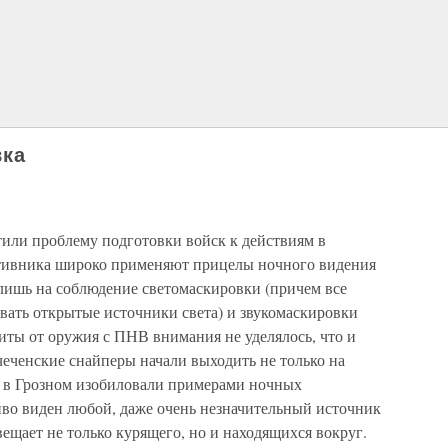
вка
или проблему подготовки войск к действиям в
отивника широко применяют прицелы ночного видения
ишь на соблюдение светомаскировки (причем все
вать открытые источники света) и звукомаскировки
иты от оружия с ПНВ внимания не уделялось, что и
 чеченские снайперы начали выходить не только на
и в Грозном изобиловали примерами ночных
во виден любой, даже очень незначительный источник
вещает не только курящего, но и находящихся вокруг.