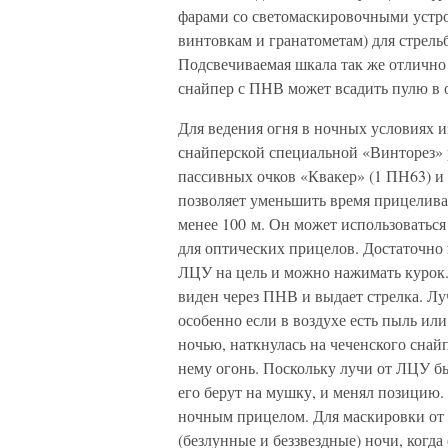
фарами со светомаскировочными устр
винтовкам и гранатометам) для стрел
Подсвечиваемая шкала так же отлично
снайпер с ПНВ может всадить пулю в 
Для ведения огня в ночных условиях 
снайперской специальной «Винторез» 
пассивных очков «Квакер» (1 ПН63) и
позволяет уменьшить время прицелива
менее 100 м. Он может использоватьс
для оптических прицелов. Достаточно 
ЛЦУ на цель и можно нажимать курок.
виден через ПНВ и выдает стрелка. Л
особенно если в воздухе есть пыль или
ночью, наткнулась на чеченского снай
нему огонь. Поскольку лучи от ЛЦУ бы
его берут на мушку, и менял позицию
ночным прицелом. Для маскировки от 
(безлунные и беззвездные) ночи, когд