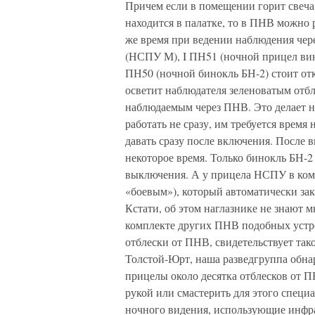
Причем если в помещении горит свеча 
находится в палатке, то в ПНВ можно р
же время при ведении наблюдения чер
(НСПУ М), I ПН51 (ночной прицел вин
ПН50 (ночной бинокль БН-2) стоит откл
осветит наблюдателя зеленоватым отбл
наблюдаемым через ПНВ. Это делает 
работать не сразу, им требуется время
давать сразу после включения. После
некоторое время. Только бинокль БН-2
выключения. А у прицела НСПУ в ком
«боевым»), который автоматически закр
Кстати, об этом наглазнике не знают м
комплекте других ПНВ подобных устро
отблески от ПНВ, свидетельствует так
Толстой-Юрт, наша разведгруппа обна
прицелы около десятка отблесков от 
рукой или смастерить для этого спец
ночного видения, использующие инфра