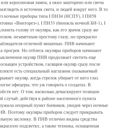
или керосиновая лампа, а окно зашторено или свеча
азглядеть и источник света, и людей вокруг него. В то
ез ночные приборы типа I ПНЗ4 (НСПУ), I ПН58
товки «Винторез»), I ПН33 (бинокль ночной БН-1), I
онить голову от окуляра, как его зрачок сразу же
еском, незаметным простому глазу, но прекрасно
наблюдателя отличной мишенью. ПНВ начинают
 на прогрев. Но отблеск окуляры приборов начинают
 выключения окуляр ПНВ продолжает светить еще
 оснащен устройством, гасящим окуляр сразу после
плекте есть специальный наглазник (называемый
ывает окуляр, когда стрелок убирает от него глаз.
ногие офицеры, что уж говорить о солдатах. В
йств нет. О том, насколько демаскируют позиции
ой случай: действуя в районе населенного пункта
ружила опорный пункт боевиков, увидев через ночные
ПНВ. Поэтому окуляры приборов следует прикрывать
иальную заслонку. В ПНВ отлично видны средства
красную подсветку, а также техника, оснащенная