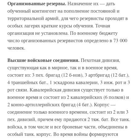
Организованные резервы.
Назначение их — дать
обученный контингент на пополнение постоянной и
территориальной армий, для чего резервисты проходят в
особых лагерях краткие курсы обучения. Точная
организация не установлена. По военному бюджету
число организованных резервистов определено в 73 000
человек.
Высшие войсковые соединения.
Пехотная дивизия,
существующая как в мирное, так и в военное время,
состоит из: 3 пех. бригад (12 б-нов), 3 артбригад (12 бат.),
4 траншейных бат., 1 эскадрона кавалерии, 3 инж. рот и 3
рот связи. Кавалерийская дивизия существует только в
военное время и состоит из 2 кавалерийских (6 полков) и
2 конно-артиллерийских бригад (4 бат.). Корпус —
соединение только военного времени, состоит из 2 или 3
пех. дивизий, причем ему придаются 2 тяж. бат. Все танк.
войска, в том числе и все броневые части, объединены в
особый танк. корпус. Во время войны формируются