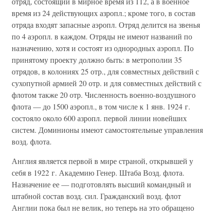
отряд, состоящий в мирное время из 112, а в военное
время из 24 действующих азропл.; кроме того, в состав
отряда входят запасные аэропл. Отряд делится на звенья
по 4 аэропл. в каждом. Отряды не имеют названий по
назначению, хотя и состоят из однородных аэропл. По
принятому проекту должно быть: в метрополии 35
отрядов, в колониях 25 отр., для совместных действий с
сухопутной армией 20 отр. и для совместных действий с
флотом также 20 отр. Численность военно-воздушного
флота — до 1500 аэропл., в том числе к 1 янв. 1924 г.
состояло около 600 азропл. первой линии новейших
систем. Доминионы имеют самостоятельные управления
возд. флота.
Англия является первой в мире страной, открывшей у
себя в 1922 г. Академию Генер. Штаба Возд. флота.
Назначение ее — подготовлять высший командный и
штабной состав возд. сил. Гражданский возд. флот
Англии пока был не велик, но теперь на это обращено