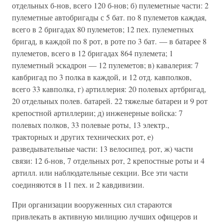
отдельных б-нов, всего 120 б-нов; б) пулеметные части: 2
пулеметные автобригады с 5 бат. по 8 пулеметов каждая,
всего в 2 бригадах 80 пулеметов; 12 пех. пулеметных
бригад, в каждой по 8 рот, в роте по 3 бат. — в батарее 8
пулеметов, всего в 12 бригадах 864 пулемета; 1
пулеметный эскадрон — 12 пулеметов; в) кавалерия: 7
кавбригад по 3 полка в каждой, и 12 отд. кавполков,
всего 33 кавполка, г) артиллерия: 20 полевых артбригад,
20 отдельных полев. батарей. 22 тяжелые батареи и 9 рот
крепостной артиллерии; д) инженерные войска: 7
полевых полков, 33 полевые роты, 13 электр.,
тракторных и других технических рот, е)
разведывательные части: 13 велосипед. рот, ж) части
связи: 12 б-нов, 7 отдельных рот, 2 крепостные роты и 4
артилл. или наблюдательные секции. Все эти части
соединяются в 11 пех. и 2 кавдивизии.
При организации вооруженных сил стараются
привлекать в активную милицию лучших офицеров и