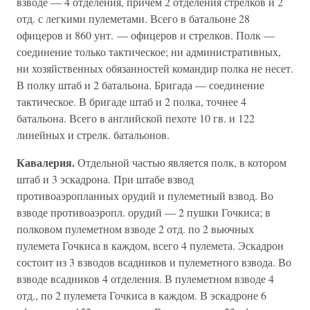
взводе — 4 отделения, причем 2 отделения стрелков и 2
отд. с легкими пулеметами. Всего в батальоне 28
офицеров и 860 унт. — офицеров и стрелков. Полк —
соединение только тактическое; ни административных,
ни хозяйственных обязанностей командир полка не несет.
В полку штаб и 2 батальона. Бригада — соединение
тактическое. В бригаде штаб и 2 полка, точнее 4
батальона. Всего в английской пехоте 10 гв. и 122
линейных и стрелк. батальонов.
Кавалерия.
Отдельной частью является полк, в котором
штаб и 3 эскадрона. При штабе взвод
противоаэропланных орудий и пулеметный взвод. Во
взводе противоаэропл. орудий — 2 пушки Гочкиса; в
полковом пулеметном взводе 2 отд. по 2 вьючных
пулемета Гочкиса в каждом, всего 4 пулемета. Эскадрон
состоит из 3 взводов всадников и пулеметного взвода. Во
взводе всадников 4 отделения. В пулеметном взводе 4
отд., по 2 пулемета Гочкиса в каждом. В эскадроне 6