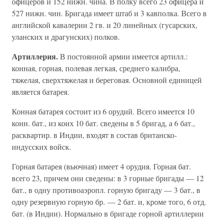
офицеров и 152 нижн. чина. В полку всего 23 офицера и
527 нижн. чин. Бригада имеет штаб и 3 кавполка. Всего в
английской кавалерии 2 гв. и 20 линейных (гусарских,
уланских и драгунских) полков.
Артиллерия.
В постоянной армии имеется артилл.:
конная, горная, полевая легкая, среднего калибра,
тяжелая, сверхтяжелая и береговая. Основной единицей
является батарея.
Конная батарея состоит из 6 орудий. Всего имеется 10
конн. бат., из коих 10 бат. сведены в 5 бригад, а 6 бат.,
расквартир. в Индии, входят в состав британско-
индусских войск.
Горная батарея (вьючная) имеет 4 орудия. Горная бат.
всего 23, причем они сведены: в 3 горные бригады — 12
бат., в одну противоаэропл. горную бригаду — 3 бат., в
одну резервную горную бр. — 2 бат. и, кроме того, 6 отд.
бат. (в Индии). Нормально в бригаде горной артиллерии