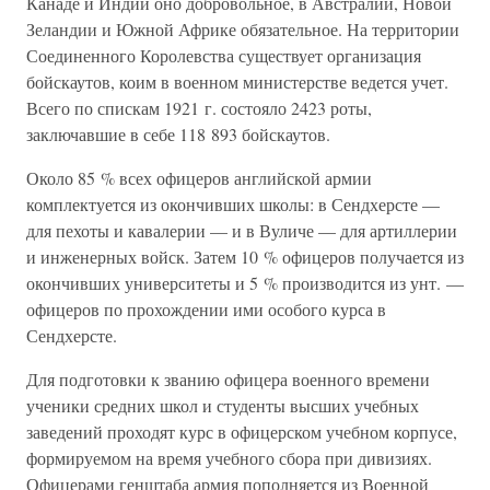
Канаде и Индии оно добровольное, в Австралии, Новой
Зеландии и Южной Африке обязательное. На территории
Соединенного Королевства существует организация
бойскаутов, коим в военном министерстве ведется учет.
Всего по спискам 1921 г. состояло 2423 роты,
заключавшие в себе 118 893 бойскаутов.
Около 85 % всех офицеров английской армии
комплектуется из окончивших школы: в Сендхерсте —
для пехоты и кавалерии — и в Вуличе — для артиллерии
и инженерных войск. Затем 10 % офицеров получается из
окончивших университеты и 5 % производится из унт. —
офицеров по прохождении ими особого курса в
Сендхерсте.
Для подготовки к званию офицера военного времени
ученики средних школ и студенты высших учебных
заведений проходят курс в офицерском учебном корпусе,
формируемом на время учебного сбора при дивизиях.
Офицерами генштаба армия пополняется из Военной