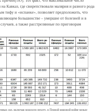
их причин[185]. Тот факт, что максимальное число
на Кавказ, где свирепствовали малярия и разного рода
ым тифу и «испанке», позволяет предположить, что
давляющем большинстве – умершие от болезней и в
 случаев, а также расстрелянные по приговорам
женных сил, включая морскую пехоту, в Первой мировой войне между