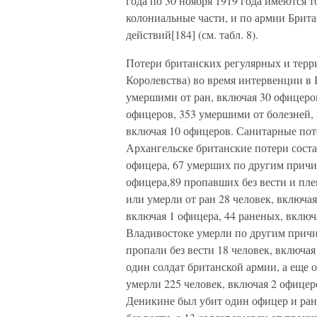
года по 30 ноября 1919 года имеются 
колониальные части, и по армии Брита
действий[184] (см. табл. 8).
Потери британских регулярных и терр
Королевства) во время интервенции в
умершими от ран, включая 30 офицеро
офицеров, 353 умершими от болезней,
включая 10 офицеров. Санитарные пот
Архангельске британские потери соста
офицера, 67 умерших по другим причи
офицера,89 пропавших без вести и пл
или умерли от ран 28 человек, включая
включая 1 офицера, 44 раненых, включ
Владивостоке умерли по другим прич
пропали без вести 18 человек, включа
один солдат британской армии, а еще 
умерли 225 человек, включая 2 офицер
Деникине был убит один офицер и ран