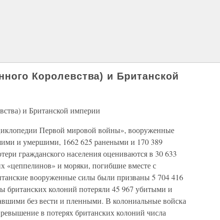
нного Королевства) и Британской
вства) и Британской империи
циклопедии Первой мировой войны», вооруженные
ими и умершими, 1662 625 ранеными и 170 389
тери гражданского населения оцениваются в 30 633
их «цеппелинов» и моряки, погибшие вместе с
итанские вооруженные силы были призваны 5 704 416
лы британских колоний потеряли 45 967 убитыми и
авшими без вести и пленными. В колониальные войска
 Превышение в потерях британских колоний числа