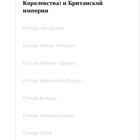
Королевства) и Британской
империи
Потери Австралии
Потери Новой Зеландии
Потери Южной Африки
Потери Британской Индии
Потери Канады
Потери Ньюфаундленда
Потери США