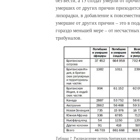
без вести, а 13 солдат умерли от проч
умерших от других причин приходится 
лихорадки, в добавление к повсеместн
умершие от других причин – это в по
гораздо меньшей мере – от несчастных
трибуналов.
Таблица 7.
Распределение потерь британских воору