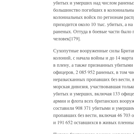
убитых и умерших над числом раненых 
большинство погибших в колониальных
колониальных войск по регионам рас
приходится около 10 тыс. убитых, а на
раненых. Оттуда в боевые части было п
человек[179].
Сухопутные вооруженные силы Британ
колоний, с начала войны и до 14 марта
в плену, а также признанных убитыми 
офицеров, 2 085 952 раненых, в том чи
неразысканных пропавших без вести, 
морская дивизия, участвовавшая тольк
убитых и умерших, включая 133 офице
армии и флота всех британских вооруж
составили 908 371 убитыми и умершим
пропавших без вести, включая 46 703 
и 191 652 оставшихся в живых пленны