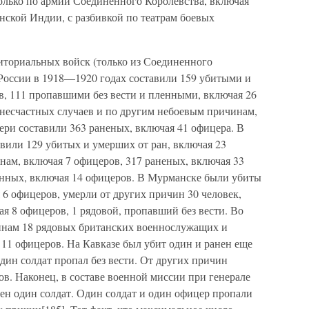
только по армии Соединенного Королевства, включая
нской Индии, с разбивкой по театрам боевых
иториальных войск (только из Соединенного
 России в 1918—1920 годах составили 159 убитыми и
в, 111 пропавшими без вести и пленными, включая 26
 несчастных случаев и по другим небоевым причинам,
ери составили 363 раненых, включая 41 офицера. В
вили 129 убитых и умерших от ран, включая 23
нам, включая 7 офицеров, 317 раненых, включая 33
енных, включая 14 офицеров. В Мурманске были убиты
 6 офицеров, умерли от других причин 30 человек,
ая 8 офицеров, 1 рядовой, пропавший без вести. Во
инам 18 рядовых британских военнослужащих и
я 11 офицеров. На Кавказе был убит один и ранен еще
один солдат пропал без вести. От других причин
ов. Наконец, в составе военной миссии при генерале
ен один солдат. Один солдат и один офицер пропали