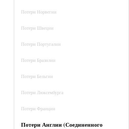
Потери Норвегии
Потери Швеции
Потери Португалии
Потери Бразилии
Потери Бельгии
Потери Люксембурга
Потери Франции
Потери Англии (Соединенного