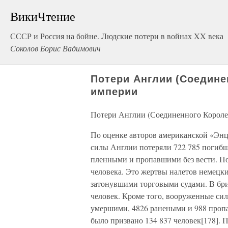
ВикиЧтение
СССР и Россия на бойне. Людские потери в войнах XX века
Соколов Борис Вадимович
Потери Англии (Соедине
империи
Потери Англии (Соединенного Короле
По оценке авторов американской «Эн
силы Англии потеряли 722 785 погибш
пленными и пропавшими без вести. По
человека. Это жертвы налетов немецк
затонувшими торговыми судами. В бр
человек. Кроме того, вооруженные си
умершими, 4826 ранеными и 988 проп
было призвано 134 837 человек[178].