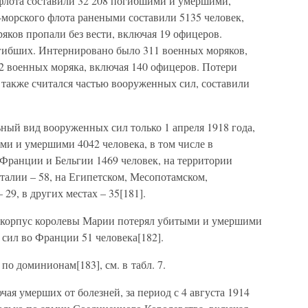
флота составили 32 208 погибшими и умершими,
-морского флота ранеными составили 5135 человек,
яков пропали без вести, включая 19 офицеров.
огибших. Интернировано было 311 военных моряков,
2 военных моряка, включая 140 офицеров. Потери
 также считался частью вооруженных сил, составили
ный вид вооруженных сил только 1 апреля 1918 года,
ыми и умершими 4042 человека, в том числе в
Франции и Бельгии 1469 человек, на территории
талии – 58, на Египетском, Месопотамском,
29, в других местах – 35[181].
корпус королевы Марии потерял убитыми и умершими
сил во Франции 51 человека[182].
по доминионам[183], см. в табл. 7.
ая умерших от болезней, за период с 4 августа 1914