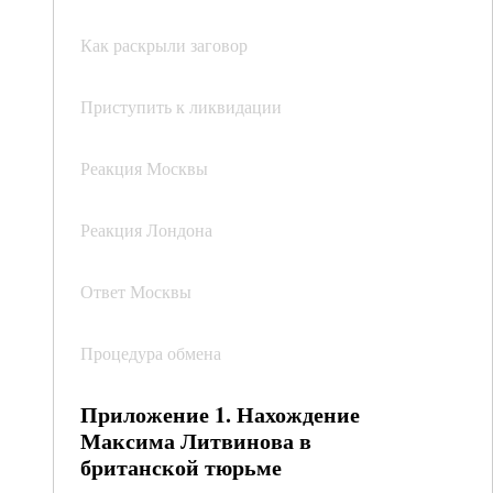
Как раскрыли заговор
Приступить к ликвидации
Реакция Москвы
Реакция Лондона
Ответ Москвы
Процедура обмена
Приложение 1. Нахождение
Максима Литвинова в
британской тюрьме