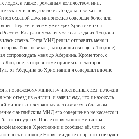
х лодок, а также громадным количеством мин,
тически мне предстояло из Лондона проехать в
ый под охраной двух миноносцев совершал более или
дин – Берген, и затем уже через Христианию и
 Россию. Как раз в момент моего отъезда из Лондона
зилась стачка. Тогда МИД решил отправить меня и
ло сорока большевиков, находившихся еще в Лондоне)
хал сопровождать меня до Абердина. Кроме того, с
 в Лондоне, который тоже принимал некоторое
 Путь от Абердина до Христиании я совершил вполне
ся к норвежскому министру иностранных дел, изложив
 мой отъезд из Англии, и заявил ему, что я нахожусь
кий министр иностранных дел оказался в большом
ашение с английским МИД его совершенно не касается и
 заблагорассудится. После норвежского министра
нской миссии в Христиании и сообщил ей, что во
остаюсь в столице Норвегии до тех пор, пока не будет