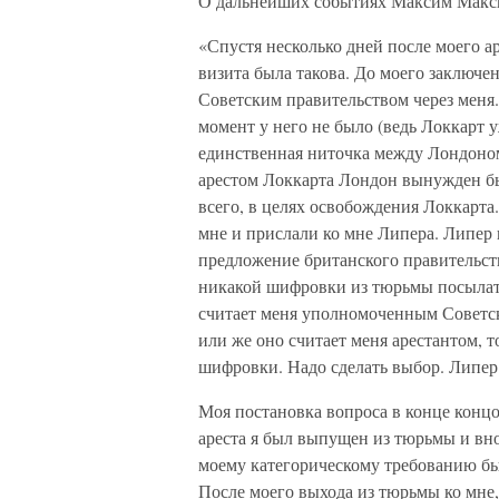
О дальнейших событиях Максим Макси
«Спустя несколько дней после моего а
визита была такова. До моего заключ
Советским правительством через меня
момент у него не было (ведь Локкарт у
единственная ниточка между Лондоном
арестом Локкарта Лондон вынужден бы
всего, в целях освобождения Локкарта
мне и прислали ко мне Липера. Липер
предложение британского правительств
никакой шифровки из тюрьмы посылать 
считает меня уполномоченным Советско
или же оно считает меня арестантом, т
шифровки. Надо сделать выбор. Липер 
Моя постановка вопроса в конце концо
ареста я был выпущен из тюрьмы и вно
моему категорическому требованию бы
После моего выхода из тюрьмы ко мне