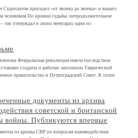
ч Судоплатов просидел «от звонка до звонка» и вышел
ым человеком.По иронии судьбы, непродолжительное
 — так утверждал в своих мемуарах один из
рьме
млинова Февральская революция имела последствия
осставшие солдаты и рабочие заполнили Таврический
менное правительство и Петроградский Совет. К толпе
ченные документы из архива
действия советской и британской
ды войны. Публикуются впервые
нты из архива СВР по вопросам взаимодействия