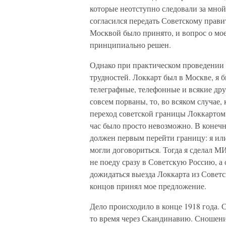
которые неотступно следовали за мной 
согласился передать Советскому прав
Москвой было принято, и вопрос о мое
принципиально решен.
Однако при практическом проведении э
трудностей. Локкарт был в Москве, я
телеграфные, телефонные и всякие дру
совсем порваны, то, во всяком случае
переход советской границы Локкартом
час было просто невозможно. В конечн
должен первым перейти границу: я ил
могли договориться. Тогда я сделал М
не поеду сразу в Советскую Россию, а
дожидаться выезда Локкарта из Советс
концов принял мое предложение.
Дело происходило в конце 1918 года.
то время через Скандинавию. Сношени