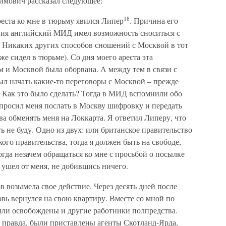
мович рассказал следующее:
18
реста ко мне в тюрьму явился Липер
. Причина его
ения английский МИД имел возможность сноситься с
. Никаких других способов сношений с Москвой в тот
же сидел в тюрьме). Со дня моего ареста эта
 и Москвой была оборвана. А между тем в связи с
л начать какие-то переговоры с Москвой – прежде
. Как это было сделать? Тогда в МИД вспомнили обо
 просил меня послать в Москву шифровку и передать
а обменять меня на Локкарта. Я ответил Липеру, что
не буду. Одно из двух: или британское правительство
го правительства, тогда я должен быть на свободе,
огда незачем обращаться ко мне с просьбой о посылке
ушел от меня, не добившись ничего.
в возымела свое действие. Через десять дней после
вь вернулся на свою квартиру. Вместе со мной по
ли освобождены и другие работники полпредства.
, правда, были приставлены агенты Скотланд-Ярда,