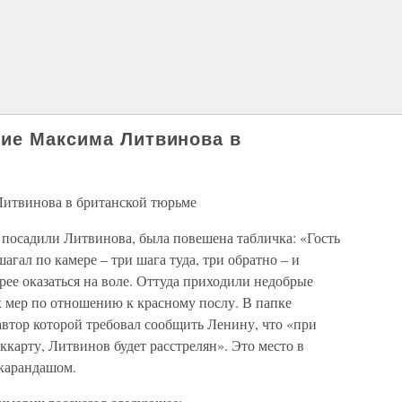
ие Максима Литвинова в
итвинова в британской тюрьме
 посадили Литвинова, была повешена табличка: «Гость
шагал по камере – три шага туда, три обратно – и
рее оказаться на воле. Оттуда приходили недобрые
х мер по отношению к красному послу. В папке
 автор которой требовал сообщить Ленину, что «при
карту, Литвинов будет расстрелян». Это место в
 карандашом.