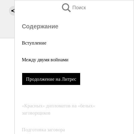
Поиск
Содержание
Вступление
Между двумя войнами
Продолжение на Литрес
«Красных» дипломатов на «белых»
заговорщиков
Подготовка заговора