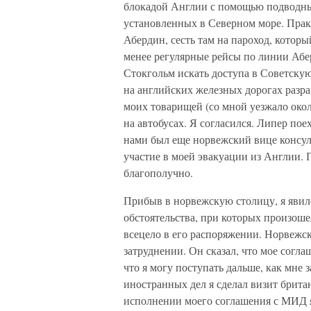
блокадой Англии с помощью подводны
установленных в Северном море. Прак
Абердин, сесть там на пароход, котор
менее регулярные рейсы по линии Абер
Стокгольм искать доступа в Советскую
на английских железных дорогах разра
моих товарищей (со мной уезжало око
на автобусах. Я согласился. Липер пое
нами был еще норвежский вице консул
участие в моей эвакуации из Англии.
благополучно.
Прибыв в норвежскую столицу, я явил
обстоятельства, при которых произошел
всецело в его распоряжении. Норвежс
затруднении. Он сказал, что мое согл
что я могу поступать дальше, как мне
иностранных дел я сделал визит брита
исполнении моего соглашения с МИД я 