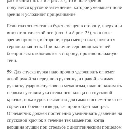
расстояния (поз.
2
и
3
рис. 25), то в поле зрения
получается круговое затемнение, которое уменьшает поле
зрения и усложняет прицеливание.
Если глаз огнеметчика будет смещен в сторону, вверх или
вниз от оптической оси (поз.
5
и
6
рис. 25), то в поле
зрения прицела, в стороне, куда смещен глаз, появится
серповидная тень. При наличии серповидных теней
боеприпасы отклоняются в сторону, противоположную
тени.
59.
Для спуска курка надо прочно удерживать огнемет
левой рукой за переднюю рукоятку, а правой, сжимая
рукоятку ударно-спускового механизма, плавно нажимать
первым суставом указательного пальца на спусковой
крючок, пока курок незаметно для самого огнеметчика не
сорвется с боевого взвода, т.е. произойдет выстрел.
Огнеметчик должен постепенно увеличивать давление на
спусковой крючок в течение тех моментов, когда
вершина мушки при стрельбе с диоптрическим прицелом