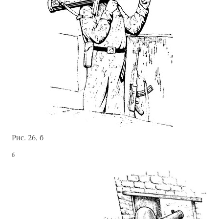
Рис. 26, б
б