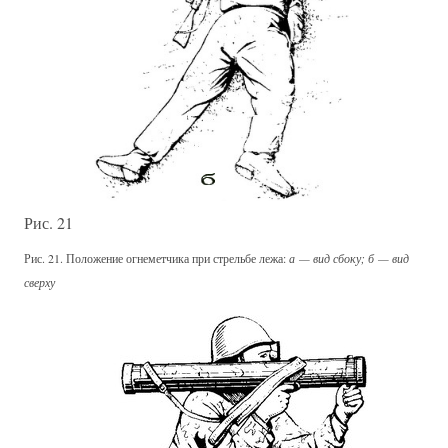
Рис. 21
Рис. 21. Положение огнеметчика при стрельбе лежа:
а — вид сбоку; б — вид
сверху