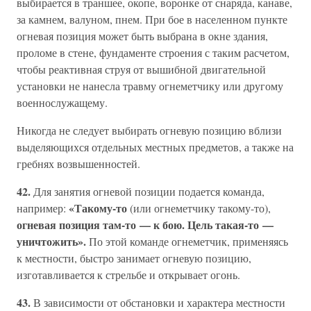
выбирается в траншее, окопе, воронке от снаряда, канаве,
за камнем, валуном, пнем. При бое в населенном пункте
огневая позиция может быть выбрана в окне здания,
проломе в стене, фундаменте строения с таким расчетом,
чтобы реактивная струя от вышибной двигательной
установки не нанесла травму огнеметчику или другому
военнослужащему.
Никогда не следует выбирать огневую позицию вблизи
выделяющихся отдельных местных предметов, а также на
гребнях возвышенностей.
42.
Для занятия огневой позиции подается команда,
«Такому-то
например:
(или огнеметчику такому-то),
огневая позиция там-то — к бою. Цель такая-то —
уничтожить».
По этой команде огнеметчик, применяясь
к местности, быстро занимает огневую позицию,
изготавливается к стрельбе и открывает огонь.
43.
В зависимости от обстановки и характера местности