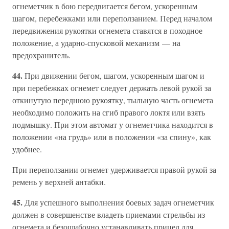
огнеметчик в бою передвигается бегом, ускоренным
шагом, перебежками или переползанием. Перед началом
передвижения рукоятки огнемета ставятся в походное
положение, а ударно-спусковой механизм — на
предохранитель.
44.
При движении бегом, шагом, ускоренным шагом и
при перебежках огнемет следует держать левой рукой за
откинутую переднюю рукоятку, тыльную часть огнемета
необходимо положить на сгиб правого локтя или взять
подмышку. При этом автомат у огнеметчика находится в
положении «на грудь» или в положении «за спину», как
удобнее.
При переползании огнемет удерживается правой рукой за
ремень у верхней антабки.
45.
Для успешного выполнения боевых задач огнеметчик
должен в совершенстве владеть приемами стрельбы из
огнемета и безошибочно устанавливать прицел для