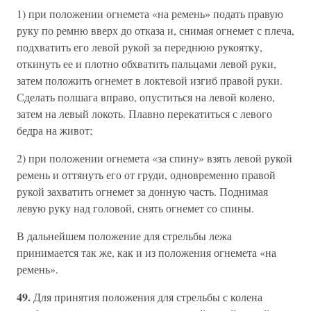
1) при положении огнемета «на ремень» подать правую
руку по ремню вверх до отказа и, снимая огнемет с плеча,
подхватить его левой рукой за переднюю рукоятку,
откинуть ее и плотно обхватить пальцами левой руки,
затем положить огнемет в локтевой изгиб правой руки.
Сделать полшага вправо, опуститься на левой колено,
затем на левый локоть. Плавно перекатиться с левого
бедра на живот;
2) при положении огнемета «за спину» взять левой рукой
ремень и оттянуть его от груди, одновременно правой
рукой захватить огнемет за донную часть. Поднимая
левую руку над головой, снять огнемет со спины.
В дальнейшем положение для стрельбы лежа
принимается так же, как и из положения огнемета «на
ремень».
49.
Для принятия положения для стрельбы с колена