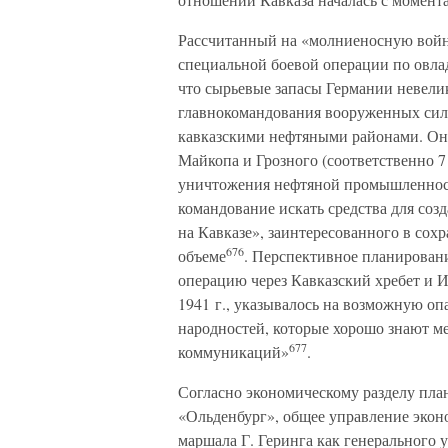
Рассчитанный на «молниеносную войну
специальной боевой операции по овл
что сырьевые запасы Германии невели
главнокомандования вооруженных сил (
кавказскими нефтяными районами. Он 
Майкопа и Грозного (соответственно 
уничтожения нефтяной промышленнос
командование искать средства для соз
на Кавказе», заинтересованного в сох
676
объеме
. Перспективное планирова
операцию через Кавказский хребет и И
1941 г., указывалось на возможную о
народностей, которые хорошо знают м
677
коммуникаций»
.
Согласно экономическому разделу пла
«Ольденбург», общее управление экон
маршала Г. Геринга как генерального