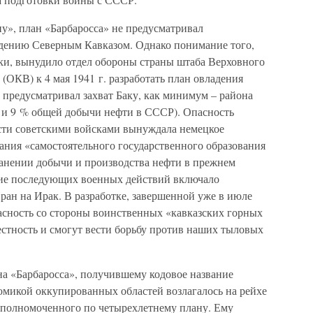
», план «Барбаросса» не предусматривал
адению Северным Кавказом. Однако понимание того,
ки, вынудило отдел обороны страны штаба Верховного
ОКВ) к 4 мая 1941 г. разработать план овладения
предусматривал захват Баку, как минимум – района
7 и 9 % общей добычи нефти в СССР). Опасность
ти советскими войсками вынуждала немецкое
дания «самостоятельного государственного образования
ранении добычи и производства нефти в прежнем
ние последующих военных действий включало
ран на Ирак. В разработке, завершенной уже в июле
пасность со стороны воинственных «кавказских горных
естность и смогут вести борьбу против наших тыловых
на «Барбаросса», получившему кодовое название
омикой оккупированных областей возлагалось на рейхе
 уполномоченного по четырехлетнему плану. Ему