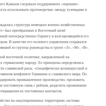
ого Кавказа следовало поддерживать «хорошие»
ость использовать противоречия «между туземцами и
рждалась структура немецких военно-хозяйственных
т» был преобразован в Восточный штаб
нный непосредственно Герингу и возглавлявшийся его
ером. В качестве его полевого управления создавался
явший из группы руководства и групп «Л», «М», «В».
овой восточной политике, направленной на
х германскому народу. Ее принципы определялись
и славянской расы, «специфически великорусской и
тоянном конфликте Германии и славянского мира. По
видировать промышленное производство, проложить
е постоянную связь с рейхом, разделить проживание
дотвращения их постоянных контактов.
ойство на оккупированных территориях системы
». Для сокращения численности жителей он считал