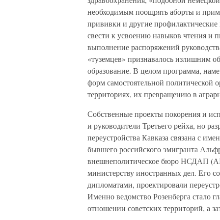
необходимым поощрять аборты и приме
прививки и другие профилактические 
свести к усвоению навыков чтения и п
выполнение распоряжений руководства
«туземцев» признавалось излишним об
образование. В целом программа, нам
форм самостоятельной политической о
территориях, их превращению в аграр
Собственные проекты покорения и исп
и руководители Третьего рейха, но ра
переустройства Кавказа связана с име
бывшего российского эмигранта Альфр
внешнеполитическое бюро НСДАП (АПА
министерству иностранных дел. Его с
дипломатами, проектировали переустр
Именно ведомство Розенберга стало гл
отношении советских территорий, а з