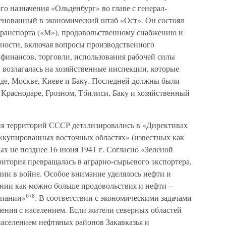
о назначения «Ольденбург» во главе с генерал-
енованный в экономический штаб «Ост». Он состоял
транспорта («М»), продовольственному снабжению и
нности, включая вопросы производственного
, финансов, торговли, использования рабочей силы
 возлагалась на хозяйственные инспекции, которые
аде, Москве, Киеве и Баку. Последней должны были
 Краснодаре, Грозном, Тбилиси, Баку и хозяйственный
ия территорий СССР детализировались в «Директивах
оккупированных восточных областях» (известных как
ых не позднее 16 июня 1941 г. Согласно «Зеленой
ритория превращалась в аграрно-сырьевого экспортера,
нии в войне. Особое внимание уделялось нефти и
нии как можно больше продовольствия и нефти –
678
мпании»
. В соответствии с экономическими задачами
ения с населением. Если жители северных областей
населением нефтяных районов Закавказья и