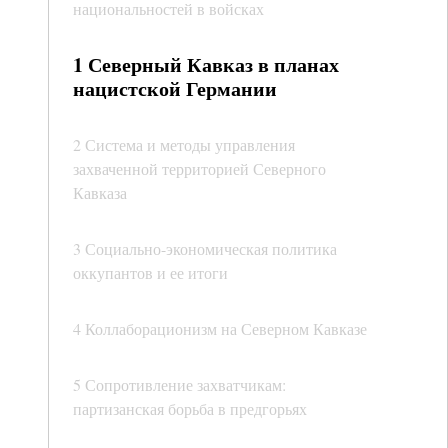
национальностей в войсках
1 Северный Кавказ в планах
нацистской Германии
2 Система и методы управления
захваченной территорией Северного
Кавказа
3 Социально-экономическая политика
оккупантов и ее итоги
4 Коллаборационизм на Северном Кавказе
5 Сопротивление захватчикам:
партизанская борьба в предгорьях