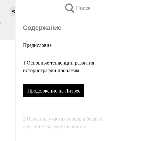
Поиск
я
Содержание
Предисловие
1 Основные тенденции развития
историографии проблемы
Продолжение на Литрес
2 Изучение участия горцев в боевых
действиях на фронтах войны