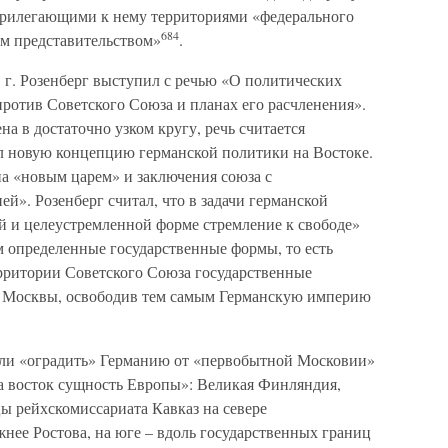
 прилегающими к нему территориями «федерального
684
м представительством»
.
г. Розенберг выступил с речью «О политических
ротив Советского Союза и планах его расчленения».
на в достаточно узком кругу, речь считается
ил новую концепцию германской политики на Востоке.
а «новым царем» и заключения союза с
». Розенберг считал, что в задачи германской
й и целеустремленной форме стремление к свободе»
 определенные государственные формы, то есть
рритории Советского Союза государственные
ив Москвы, освободив тем самым Германскую империю
.
ли «оградить» Германию от «первобытной Московии»
а восток сущность Европы»: Великая Финляндия,
ы рейхскомиссариата Кавказ на севере
нее Ростова, на юге – вдоль государственных границ