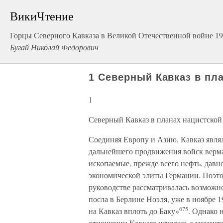
ВикиЧтение
Горцы Северного Кавказа в Великой Отечественной войне 1
Бугай Николай Федорович
1 Северный Кавказ в пл
1
Северный Кавказ в планах нацистской
Соединяя Европу и Азию, Кавказ явля
дальнейшего продвижения войск верма
ископаемые, прежде всего нефть, давн
экономической элиты Германии. Поэто
руководстве рассматривалась возможн
посла в Берлине Ноэля, уже в ноябре 
675
на Кавказ вплоть до Баку»
. Однако 
отношении Кавказа началась с момент