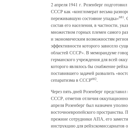
2 апреля 1941 г. Розенберг подготови
СССР как «конгломерат весьма разно
681
переживавшую состояние упадка»
.
состав его населения, в частности, ук
множеством горных племен самого раз
и экономическим возможностям регион
эффективности которого зависело сущ
областей СССР». В меморандуме говор
германского учреждения для всей окку
которого являлось бы снабжение рейха
поставившего задачей развалить «во
682
сепаратизма в СССР
.
Через пять дней Розенберг представил
СССР, отметив отличия оккупационной
апреля Розенберг был назначен уполн
восточноевропейского пространства. 
прежние сотрудники АПА, его замести
инструкцию для рейхскомиссариатов о