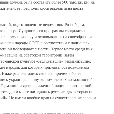
дь должна была составить более 500 тыс. кв. км, на
ителей; ее предполагалось разделить на шесть
ваний, подготовленные ведомством Розенберга,
ю папку». Сущность его программы сводилась к
альному признаку и основывалась на своеобразной
ожившей народы СССР в соответствии с национал-
ленной последовательности. Первое место среди них
живавшие на советской территории, затем
германской культуре «заслужившие» германизацию,
ские народы, для которых признавалось возможным
 Ниже располагались славяне, причем в более
лись украинцы, ввиду экономических возможностей
 Германии, и ярче выраженной националистической
 последнем месте находились русские, для которых не
ий». Не имели вообще прав на существование евреи и
ккупированные советские территории следовало