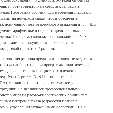
нять противозачаточные средства, запрещать
меры. Программу обучения для населения следовало
исьма (на немецком языке, чтобы обеспечить
), пониманию правил дорожного движения и т. п. Для
учение арифметике и строго запрещалось высшее
еченная Гитлером, сводилась к ликвидации любых
рганизации на оккупированных советских
носырьевой придаток Германии.
ользования региона предлагали различные ведомства
зработка наиболее полной программы политического
нем одного из главных нацистских идеологов –
680
еда Розенберга
. В 1933 г. он возглавил
), созданное в противовес германскому
отрудники, не являвшиеся профессиональными
ойство мира на расово-биологических принципах.
авным центром сначала разработки планов в
атем и управления захваченными областями СССР.