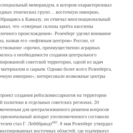
л специальный меморандум, в котором охарактеризовал
родных этнических групп… восточную империю,
 Обращаясь к Кавказу, он отмечал многонациональный
азывал, что «северные склоны хребта населены
личного происхождения». Розенберг уделял внимание
а, назвав его «нефтяным центром» России, от
ествование «прочих, преимущественно аграрных
илось о необходимости создания центрального
пированной советской территории, одной из задач
 материалом и сырьем. Однако более всего Розенберга,
сточную империю», интересовали возможные центры
 проект создания рейхскомиссариатов на территории
 политики в отдельных советских регионах. 20
омоченным для централизованного решения вопросов
Первоначальный аппарат уполномоченного составили
683
телем стал Г. Лейббрандт
. 8 мая Розенберг утвердил
ккупированных восточных областей, где подчеркнул