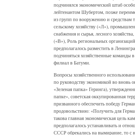
подчинялся экономический штаб особог
лейтенантом Шубертом, позже переим
из групп по вооружению и средствам 
сельскому хозяйству («Л»), промышле
снабжения и сырья, лесного хозяйства
(«В»), Роль региональных организаций
предполагалось разместить в Ленингр
подчиняться хозяйственные команды в
филиал в Батуми.
Вопросы хозяйственного использован
по руководству экономикой во вновь 
«Зеленая папка» Геринга), утвержденн
папке», советская оккупированная тер
призванного обеспечить победу Герма
продовольствию: «Получить для Герма
такова главная экономическая цель ка
предполагалось устанавливать и отнош
СССР обрекались на вымирание, то с 