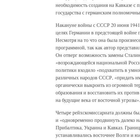
необходимость создания на Кавказе с
государства с германским полномочны
Накануне войны с СССР 20 июня 1941 
целях Германии в предстоящей войне п
Несмотря на то что она была произнесе
программной, так как автор представ
Он отверг возможность замены Сталин
«возрождающейся национальной Россией
политики входило «подхватить в умно
различных народов СССР, «придать им
органически выкроить из огромной те
образования и восстановить их прот
на будущие века от восточной угрозы»
Четыре рейхскомиссариата должны бы
и «одновременно продвинуть далеко н
Прибалтика, Украина и Кавказ. Границ
устанавливались восточнее Волги и юж