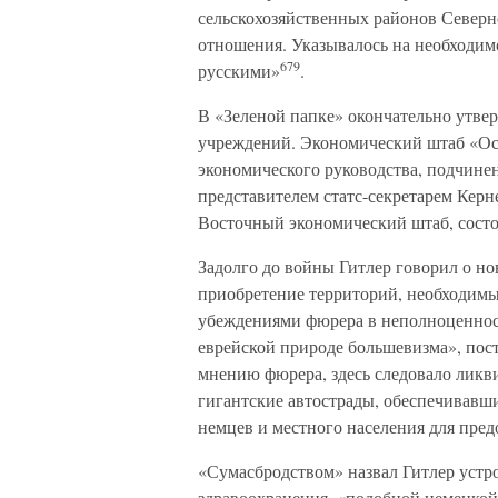
сельскохозяйственных районов Северн
отношения. Указывалось на необходим
679
русскими»
.
В «Зеленой папке» окончательно утве
учреждений. Экономический штаб «Ос
экономического руководства, подчине
представителем статс-секретарем Керн
Восточный экономический штаб, состо
Задолго до войны Гитлер говорил о н
приобретение территорий, необходимы
убеждениями фюрера в неполноценност
еврейской природе большевизма», пос
мнению фюрера, здесь следовало лик
гигантские автострады, обеспечивавши
немцев и местного населения для пре
«Сумасбродством» назвал Гитлер устр
здравоохранения, «подобной немецкой