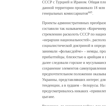
СССР с Турцией и Ираном. Общая площа
данной территории проживало 18 млн ж
685
генеральных комиссариатов
.
Проекты административных преобразо
составили так называемую «Коричневу
стремлению расколоть СССР по национ
«иерархии национальностей», распол
социалистической доктриной в опреде
занимали «фольксдойче» – немцы, про
прибалтийцы, близостью к арийцам и 
далее следовали горские и мусульман
сохранение элементов самоуправления.
предпочтительном положении оказыва
Украины, представлявших интерес для
тенденции, а в худшем – белорусы. На
предусматривалось никаких «привилег
цыгане.
Временно, до окончания войны, все о