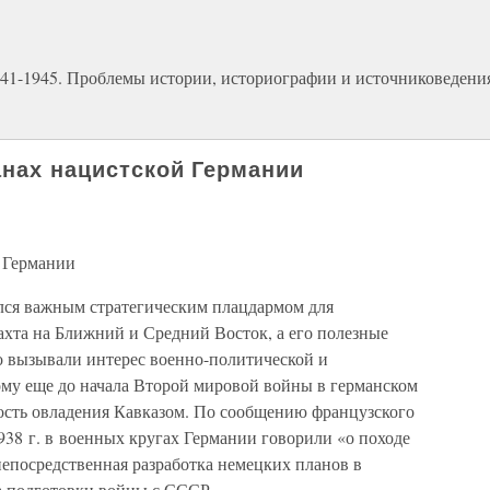
941-1945. Проблемы истории, историографии и источниковедени
анах нацистской Германии
 Германии
лся важным стратегическим плацдармом для
хта на Ближний и Средний Восток, а его полезные
о вызывали интерес военно-политической и
му еще до начала Второй мировой войны в германском
ость овладения Кавказом. По сообщению французского
1938 г. в военных кругах Германии говорили «о походе
непосредственная разработка немецких планов в
а подготовки войны с СССР.