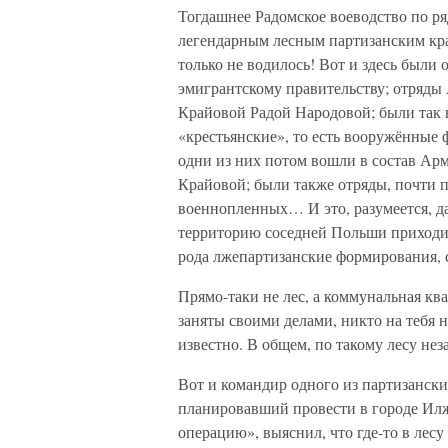
Тогдашнее Радомское воеводство по ря
легендарным лесным партизанским крае
только не водилось! Вот и здесь был
эмигрантскому правительству; отряд
Крайовой Радой Народовой; были так 
«крестьянские», то есть вооружённые
одни из них потом вошли в состав Ар
Крайовой; были также отряды, почти 
военнопленных… И это, разумеется, дал
территорию соседней Польши приходил
рода лжепартизанские формирования, 
Прямо-таки не лес, а коммунальная ква
заняты своими делами, никто на тебя н
известно. В общем, по такому лесу не
Вот и командир одного из партизанск
планировавший провести в городе Илж
операцию», выяснил, что где-то в лес