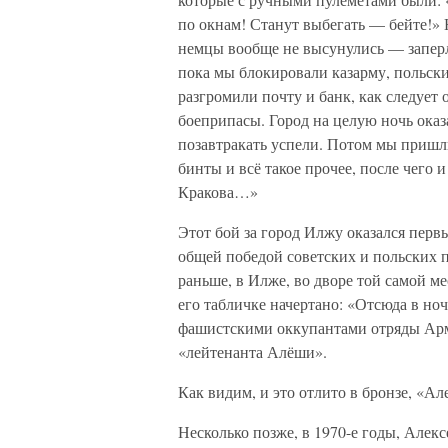
по окнам! Станут выбегать — бейте!» 
немцы вообще не высунулись — заперл
пока мы блокировали казарму, польск
разгромили почту и банк, как следует
боеприпасы. Город на целую ночь оказа
позавтракать успели. Потом мы пришл
бинты и всё такое прочее, после чего 
Кракова…»
Этот бой за город Илжу оказался перв
общей победой советских и польских па
раньше, в Илже, во дворе той самой м
его табличке начертано: «Отсюда в ноч
фашистскими оккупантами отряды Арм
«лейтенанта Алёши».
Как видим, и это отлито в бронзе, «А
Несколько позже, в 1970-е годы, Алек