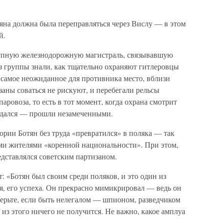
отяна должна была переправляться через Вислу — в этом
й.
упную железнодорожную магистраль, связывавшую
 из группы знали, как тщательно охраняют гитлеровцы
 самое неожиданное для противника место, вблизи
заны соваться не рискуют, и перебегали рельсы
аровоза, то есть в тот момент, когда охрана смотрит
 удался — прошли незамеченными.
ории Ботян без труда «превратился» в поляка — так
ыми жителями «коренной национальности». При этом,
дставлялся советским партизаном.
: «Ботян был своим среди поляков, и это один из
я, его успеха. Он прекрасно мимикрировал — ведь он
верьте, если быть нелегалом — шпионом, разведчиком
 из этого ничего не получится. Не важно, какое амплуа