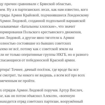
ду причин сравнивали с Брянской областью,
м. Ну а в партизанских лесах, как нам известно, кого
и отряды Армии Крайовой, подчинявшиеся Лондонскому
ы Армии Людовой, созданной подпольной варшавской
называемые «Батальоны хлопские», что значит
 формирования Польского крестьянского движения,
мии Людовой, а другие явно тяготели к Армии
полностью состоявшие из бывших советских
еко не всё, потому как с советской земли на
и не только оперативные группы НКГБ, но и разного
спасающиеся от победоносной Красной армии.
ртира! Точнее, дачный посёлок, где вроде бы все
е смотрит, ты никого не видишь, а всем всё про всех
замеченным не пройти.
их отрядов Армии Людовой поручик Артур Вислич,
е, как он потом объяснил Алексею, «военную
у находится отряд советских партизан, вооружённый