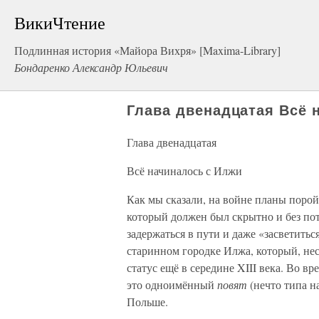
ВикиЧтение
Подлинная история «Майора Вихря» [Maxima-Library]
Бондаренко Александр Юльевич
Глава двенадцатая Всё 
Глава двенадцатая
Всё начиналось с Илжи
Как мы сказали, на войне планы порой
который должен был скрытно и без по
задержаться в пути и даже «засветитьс
старинном городке Илжа, который, нес
статус ещё в середине XIII века. Во в
это одноимённый
повят
(нечто типа н
Польше.