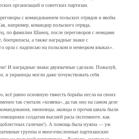
ских организаций и советских партизан.
ереговоры с командованием польских отрядов и якобы
Так, например, командир польского отряда,
ец, по фамилии Шанец, после переговоров с немцами
, боеприпасы, а также наградные знаки с
о орла с надписью на польском и немецком языках».
или! И наградные знаки двуязычные сделали. Пожалуй,
и, и украинцы могли даже почувствовать себя
но, всё равно основную тяжесть борьбы несла на своих
енно так считали «хозяева», да так оно на самом деле
 командования, омоновцы, аковцы и прочая шваль были
 помощники солдатам высшей расы (вспомните, как
у доблестных галичан!). А помощь была нужна — уж
еративные группы и многочисленные партизанские
шие на польской территории. «Достали» настолько,