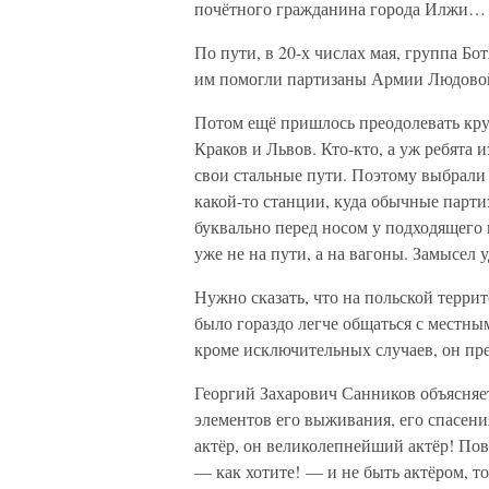
почётного гражданина города Илжи…
По пути, в 20-х числах мая, группа Б
им помогли партизаны Армии Людово
Потом ещё пришлось преодолевать кр
Краков и Львов. Кто-кто, а уж ребята
свои стальные пути. Поэтому выбрали
какой-то станции, куда обычные парти
буквально перед носом у подходящего п
уже не на пути, а на вагоны. Замысел
Нужно сказать, что на польской террит
было гораздо легче общаться с местн
кроме исключительных случаев, он пре
Георгий Захарович Санников объясняет
элементов его выживания, его спасени
актёр, он великолепнейший актёр! По
— как хотите! — и не быть актёром, то