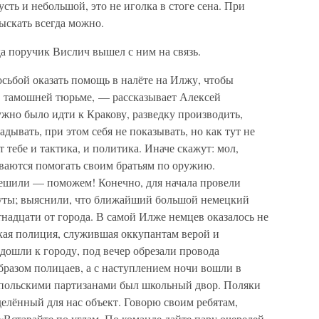
ть и небольшой, это не иголка в стоге сена. При
ыскать всегда можно.
да поручик Вислич вышел с ним на связь.
осьбой оказать помощь в налёте на Илжу, чтобы
в тамошней тюрьме, — рассказывает Алексей
жно было идти к Кракову, разведку производить,
дывать, при этом себя не показывать, но как тут не
тебе и тактика, и политика. Иначе скажут: мол,
ваются помогать своим братьям по оружию.
 решили — поможем! Конечно, для начала провели
руты; выяснили, что ближайший большой немецкий
надцати от города. В самой Илже немцев оказалось не
ская полиция, служившая оккупантам верой и
ошли к городу, под вечер обрезали провода
бразом полицаев, а с наступлением ночи вошли в
 польскими партизанами был школьный двор. Поляки
елённый для нас объект. Говорю своим ребятам,
Вставайте по углам. По команде дайте пару очередей