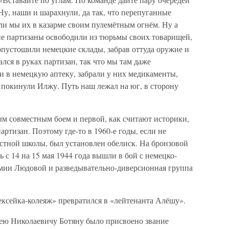
Ну, наши и шарахнули, да так, что перепуганные
и мы их в казарме своим пулемётным огнём. Ну а
ие партизаны освободили из тюрьмы своих товарищей,
 опустошили немецкие склады, забрав оттуда оружие и
лся в руках партизан, так что мы там даже
и в немецкую аптеку, забрали у них медикаменты,
и покинули Илжу. Путь наш лежал на юг, в сторону
ым совместным боем и первой, как считают историки,
ртизан. Поэтому где-то в 1960-е годы, если не
естной школы, был установлен обелиск. На бронзовой
ь с 14 на 15 мая 1944 года вышли в бой с немецко-
ии Людовой и разведывательно-диверсионная группа
лексейка-колеяж» превратился в «лейтенанта Алёшу».
сею Николаевичу Ботяну было присвоено звание