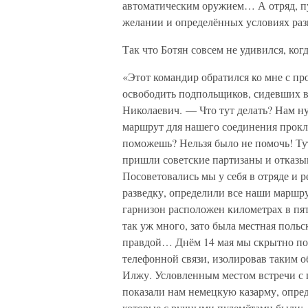
автоматическим оружием… А отряд, пус
желании и определённых условиях раз
Так что Ботян совсем не удивился, ког
«Этот командир обратился ко мне с пр
освободить подпольщиков, сидевших 
Николаевич. — Что тут делать? Нам ну
маршрут для нашего соединения прокла
поможешь? Нельзя было не помочь! Тут 
пришли советские партизаны и отказы
Посоветовались мы у себя в отряде и
разведку, определили все наши марш
гарнизон расположен километрах в пят
так уж много, зато была местная поль
правдой… Днём 14 мая мы скрытно под
телефонной связи, изолировав таким о
Илжу. Условленным местом встречи с
показали нам немецкую казарму, опред
которые с ручными пулемётами были: «