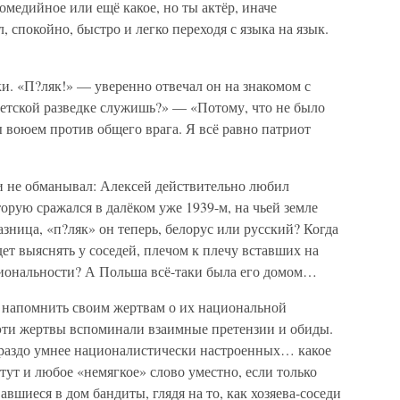
комедийное или ещё какое, но ты актёр, иначе
, спокойно, быстро и легко переходя с языка на язык.
и. «П?ляк!» — уверенно отвечал он на знакомом с
ветской разведке служишь?» — «Потому, что не было
воюем против общего врага. Я всё равно патриот
 и не обманывал: Алексей действительно любил
оторую сражался в далёком уже 1939-м, на чьей земле
азница, «п?ляк» он теперь, белорус или русский? Когда
ет выяснять у соседей, плечом к плечу вставших на
циональности? А Польша всё-таки была его домом…
 напомнить своим жертвам о их национальной
эти жертвы вспоминали взаимные претензии и обиды.
ораздо умнее националистически настроенных… какое
тут и любое «немягкое» слово уместно, если только
авшиеся в дом бандиты, глядя на то, как хозяева-соседи