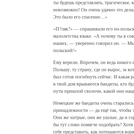
ты будешь представлять, трагическое, 
невозможно! Он очень удачно это делал
Это было его спасение…»
«П?ляк?» — спрашивали его по-польск
малолетства языке. «А почему ты в со
наших, — уверенно говорил он. — Мы 
польский!»
Ему верили. Впрочем, он ведь никого
Польшу, ту страну, где он вырос, за к
был готов погибнуть сейчас. И какая р
в твой дом врываются бандиты, кто буд
пути пришлой сволочи, какой они на
Немецкие же бандиты очень старались
принадлежности — да ещё так, чтобы 
Они же хитрые, они же ушлые, да и г
бы тут слово помягче подобрать? Хотя 
себе представить, как потешаются ворв