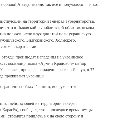
ые обиды! А ведь именно так всё и получалось — и вот
ействующей на территории Генерал-Губернаторства,
ет, что в Львовской и Люблинской областях немцы
ив поляков, используя для этой цели украинскую
рубешувского, Билгорайского, Холмского,
 сожжён карателями.
 отряды производят нападения на украинское
 с. г. командир полка «Армии Крайовой» майор
 человек, произвёл нападение на село Лашув, в 32
где проживают украинцы.
пограничных сёлах Галиции, вооружаются
ппы, действующей на территории генерал-
и Карасёв), сообщает, что в последнее время немцы
ми, стремятся привлечь их на свою сторону и