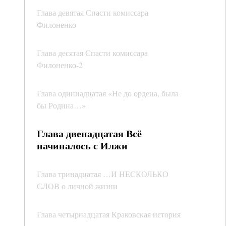
Глава девятая Спасти комиссара
Филоненко
Глава десятая Спасти комиссара
Филоненко-2
Глава одиннадцатая «Не до ордена, была
бы Родина…»
Глава двенадцатая Всё
начиналось с Илжи
Глава тринадцатая …И НЕСКОЛЬКО
СЛОВ о личной жизни
Глава четырнадцатая Краковская история