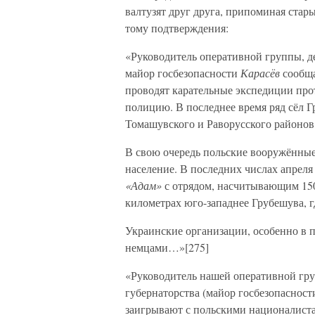
валтузят друг друга, припоминая стар
тому подтверждения:
«Руководитель оперативной группы, д
майор госбезопасности
Карасёв
сообща
проводят карательные экспедиции прот
полицию. В последнее время ряд сёл Г
Томашувского и Раворусского районов
В свою очередь польские вооружённые
население. В последних числах апреля
«Адам»
с отрядом, насчитывающим 1500
километрах юго-западнее Грубешува, 
Украинские организации, особенно в 
немцами…»[275]
«Руководитель нашей оперативной гру
губернаторства (майор госбезопасност
заигрывают с польскими националиста