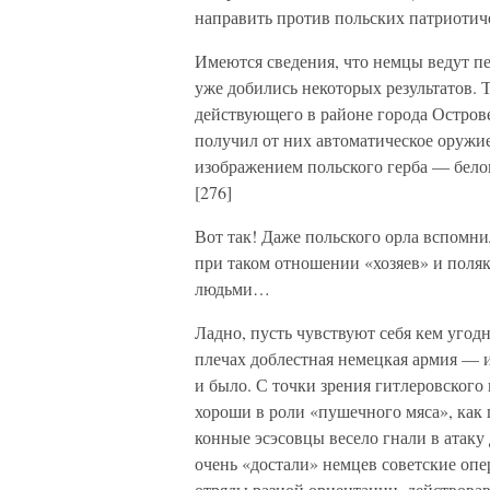
направить против польских патриотиче
Имеются сведения, что немцы ведут п
уже добились некоторых результатов. 
действующего в районе города Остров
получил от них автоматическое оружие
изображением польского герба — белог
[276]
Вот так! Даже польского орла вспомн
при таком отношении «хозяев» и поляк
людьми…
Ладно, пусть чувствуют себя кем угод
плечах доблестная немецкая армия — им
и было. С точки зрения гитлеровского
хороши в роли «пушечного мяса», как
конные эсэсовцы весело гнали в атак
очень «достали» немцев советские оп
отряды разной ориентации, действовав