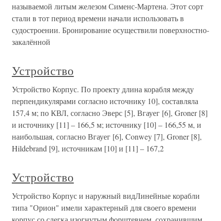
называемой литым железом Сименс-Мартена. Этот сорт
стали в тот период времени начали использовать в
судостроении. Бронирование осуществили поверхностно-
закалённой
Устройство
Устройство Корпус. По проекту длина корабля между
перпендикулярами согласно источнику 10], составляла
157,4 м; по КВЛ, согласно Эверс [5], Вгауег [6], Groner [8]
и источнику [11] – 166,5 м; источнику [10] – 166,55 м, и
наибольшая, согласно Вгауег [6], Conwey [7], Groner [8],
Hildebrand [9], источникам [10] и [11] – 167,2
Устройство
Устройство Корпус и наружный видЛинейные корабли
типа "Орион" имели характерный для своего времени
корпус со слегка изогнутым форштевнем, сохранившим