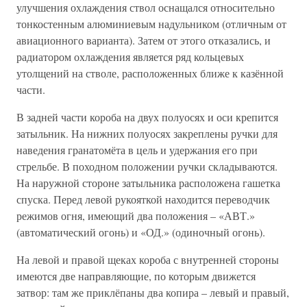
улучшения охлаждения ствол оснащался относительно
тонкостенным алюминиевым надульником (отличным от
авиационного варианта). Затем от этого отказались, и
радиатором охлаждения является ряд кольцевых
утолщений на стволе, расположенных ближе к казённой
части.
В задней части короба на двух полуосях и оси крепится
затыльник. На нижних полуосях закреплены ручки для
наведения гранатомёта в цель и удержания его при
стрельбе. В походном положении ручки складываются.
На наружной стороне затыльника расположена гашетка
спуска. Перед левой рукояткой находится переводчик
режимов огня, имеющий два положения – «АВТ.»
(автоматический огонь) и «ОД.» (одиночный огонь).
На левой и правой щеках короба с внутренней стороны
имеются две направляющие, по которым движется
затвор: там же приклёпаны два копира – левый и правый,