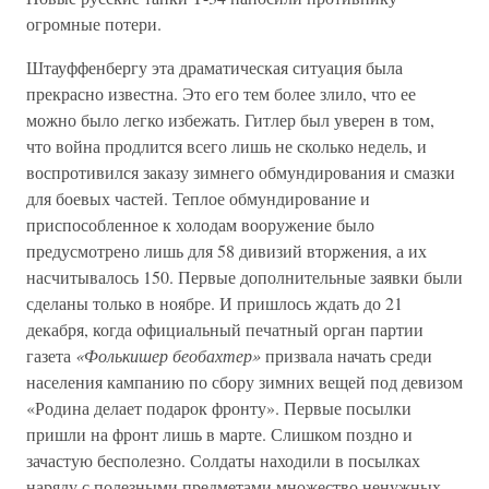
огромные потери.
Штауффенбергу эта драматическая ситуация была
прекрасно известна. Это его тем более злило, что ее
можно было легко избежать. Гитлер был уверен в том,
что война продлится всего лишь не сколько недель, и
воспротивился заказу зимнего обмундирования и смазки
для боевых частей. Теплое обмундирование и
приспособленное к холодам вооружение было
предусмотрено лишь для 58 дивизий вторжения, а их
насчитывалось 150. Первые дополнительные заявки были
сделаны только в ноябре. И пришлось ждать до 21
декабря, когда официальный печатный орган партии
газета
«Фолькишер беобахтер»
призвала начать среди
населения кампанию по сбору зимних вещей под девизом
«Родина делает подарок фронту». Первые посылки
пришли на фронт лишь в марте. Слишком поздно и
зачастую бесполезно. Солдаты находили в посылках
наряду с полезными предметами множество ненужных,