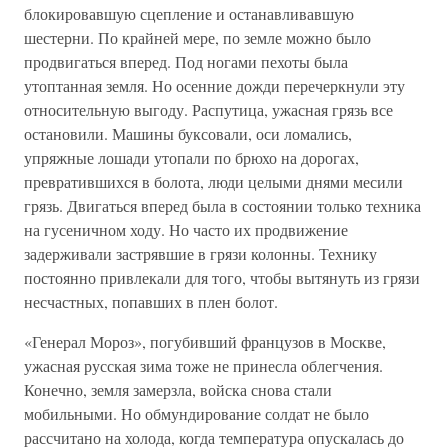
блокировавшую сцепление и останавливавшую
шестерни. По крайней мере, по земле можно было
продвигаться вперед. Под ногами пехоты была
утоптанная земля. Но осенние дожди перечеркнули эту
относительную выгоду. Распутица, ужасная грязь все
остановили. Машины буксовали, оси ломались,
упряжные лошади утопали по брюхо на дорогах,
превратившихся в болота, люди целыми днями месили
грязь. Двигаться вперед была в состоянии только техника
на гусеничном ходу. Но часто их продвижение
задерживали застрявшие в грязи колонны. Технику
постоянно привлекали для того, чтобы вытянуть из грязи
несчастных, попавших в плен болот.
«Генерал Мороз», погубивший французов в Москве,
ужасная русская зима тоже не принесла облегчения.
Конечно, земля замерзла, войска снова стали
мобильными. Но обмундирование солдат не было
рассчитано на холода, когда температура опускалась до