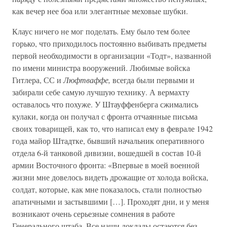
как вечер нее боа или элегантные меховые шубки.
Клаус ничего не мог поделать. Ему было тем более
горько, что приходилось постоянно выбивать предметы
первой необходимости в организации «Тодт», названной
по имени министра вооружений. Любимые войска
Гитлера, СС и
Люфтваффе,
всегда были первыми и
забирали себе самую лучшую технику. А вермахту
оставалось что похуже. У Штауффенберга сжимались
кулаки, когда он получал с фронта отчаянные письма
своих товарищей, как то, что написал ему в феврале 1942
года майор Штадтке, бывший начальник оперативного
отдела 6-й танковой дивизии, вошедшей в состав 10-й
армии Восточного фронта: «Впервые в моей военной
жизни мне довелось видеть дрожащие от холода войска,
солдат, которые, как мне показалось, стали полностью
апатичными и застывшими […]. Проходят дни, и у меня
возникают очень серьезные сомнения в работе
Генерального штаба. Все наши доклады остаются без