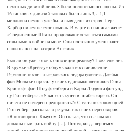
пехотных дивизий лишь 8 были полностью оснащены. Из
16 танковых дивизий таковых было лишь 3, а 1,1
миллиона немцев уже были выведены из строя. Перл-
Харбор ничем не смог помочь. В марте он написал жене:
«Соединенные Штаты продолжают оставаться самыми
сильными в войне на море. Они постоянно уменьшают
наши шансы на разгром Англии».
Был ли он уже готов к оппозиции режиму? Пока еще нет.
В кружке «Крейзау» обдумывали восстановление
Германии после гитлеровского недоразумения. Джеймс
фон Мольтке спросил у своих единомышленников Ганса
Кристофа фон Штауффенберга и Карла Людвига фон унд
цу Гюттенберга: «У вас есть кузен в штабе фюрера. Он
ничего не намерен предпринять?» Спустя несколько дней
Гюттенберг рассказал о результатах своих переговоров:
«Я поговорил с Клаусом. Он сказал, что сначала мы
должны выиграть войну […]. Потом, когда вернемся
домой, мы займемся коричневой чумой, а сегодня главное