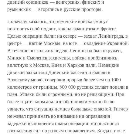
дивизий союзников — венгерских, финских и
румынских — вторглись в русские просторы.
Поначалу казалось, что немецкие войска смогут
повторить свой подвиг, как на французском фронте.
Целью операции были: на севере — захват Ленинграда, в
центре — взятие Москвы, на юге — овладение Украиной.
В течение нескольких недель Ленинград был окружен,
Минск и Смоленск захвачены, войска приблизились
вплотную к Москве, Киев и Харьков пали. Немецкие
дивизии захватили Донецкий бассейн и вышли к
Азовскому морю, совершив прорыв более чем на 1000
километров от границы. 800 000 русских солдат попали в
плен. Успехи были огромными, но не решающими. При
более тщательном анализе обстановки можно было
увидеть, что ситуация немцев была даже опасной. Гитлер
не желал принимать во внимание ни оправдания
задержки выполнения плана операции, ни опасности
распыления сил по разным направлениям. Когда в июле