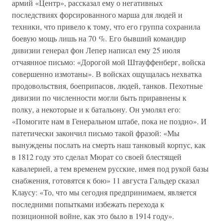
армий «Центр», рассказал ему о негативных
последствиях форсированного марша для людей и
техники, что привело к тому, что его группа сохранила
боевую мощь лишь на 70 %. Его бывший командир
дивизии генерал фон Лепер написал ему 25 июля
отчаянное письмо: «Дорогой мой Штауффенберг, войска
совершенно измотаны». В войсках ощущалась нехватка
продовольствия, боеприпасов, людей, танков. Пехотные
дивизии по численности могли быть приравнены к
полку, а некоторые и к батальону. Он умолял его:
«Помогите нам в Генеральном штабе, пока не поздно». И
патетически закончил письмо такой фразой: «Мы
вынуждены послать на смерть наш танковый корпус, как
в 1812 году это сделал Мюрат со своей блестящей
кавалерией, а тем временем русские, имея под рукой базы
снабжения, готовятся к бою» 11 августа Гальдер сказал
Клаусу: «То, что мы сегодня предпринимаем, является
последними попытками избежать перехода к
позиционной войне, как это было в 1914 году».