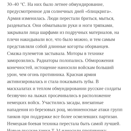
30–40 °C. На них было летнее обмундирование,
предусмотренное для солнечных дней «блицкрига».
Армия изменилась. Люди перестали бриться, мыться,
раздеваться. Они обматывали руки и ноги тряпками,
закрывали лица шарфами из подручных материалов, на
плечи накидывали все, что было можно, и тем самым
представляли собой длинные когорты оборванцев.
Смазка пулеметов застывала. Моторы в технике
заморозились. Радиаторы полопались. Обморожения
конечностей, истощение наносили войскам больший
урон, чем огонь противника. Красная армия
активизировалась и стала показывать зубы. В
маскхалатах и теплом обмундировании русские солдаты
беззвучно на лыжах просачивались в расположение
немецких войск. Участились засады, внезапные
нападения из березовых рощ, молниеносные атаки групп
танков при поддержке все более осмелевших партизан.
Немецкая боевая техника перестала быть самой лучшей.
Новые русские танки Т-34 наносили противнику