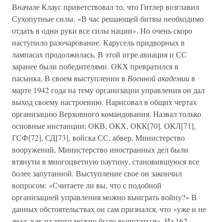
Вначале Клаус приветствовал то, что Гитлер возглавил
Сухопутные силы. «В час решающей битвы необходимо
отдать в одни руки все силы нации». Но очень скоро
наступило разочарование. Карусель придворных в
лампасах продолжилась. В этой игре авиация и СС
заранее были победителями. ОКХ превратился в
пасынка. В своем выступлении в
Военной академии
в
марте 1942 года на тему организации управления он дал
выход своему настроению. Нарисовал в общих чертах
организацию Верховного командования. Назвал только
основные инстанции: ОКВ, ОКХ, ОКК[70], ОКЛ[71],
ГСФ[72], СД[73], войска СС, абвер, Министерство
вооружений, Министерство иностранных дел были
втянуты в многоцветную паутину, становившуюся все
более запутанной. Выступление свое он закончил
вопросом: «Считаете ли вы, что с подобной
организацией управления можно выиграть войну?» В
данных обстоятельствах он сам признался, что «уже и не
знал, как из этого можно было выпутаться». Из 162