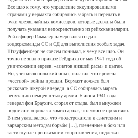
Все шло к тому, что управление оккупированными
странами у вермахта собирались забрать и передать в
руки чрезвычайных комиссаров, которые должны были
получать указания непосредственно из рейхсканцелярии.
Рейхсфюрер Гиммлер намеревался создать
зондеркоманды СС и СД для выполнения особых задач.
Штауффенберг не совсем понимал, к чему все шло. Он
точно не знал о приказе Гейдриха от мая 1941 года об
уничтожении евреев, «азиатов низшей расы» и цыган.
Но, учитывая польский опыт, полагал, что времена
«честной» войны прошли. Вермахт должен был
рисковать шкурой впереди, а СС собиралась марать
репутацию немцев в тылу армии. 6 июня 1941 года
генерал фон Браухич, сгорая от стыда, был вынужден
подписать «приказ о комиссарах», что многое проясняло.
В нем указывалось, что «подстрекатели к азиатским и
варварским методам борьбы […], плененные в бою или
застигнутые при оказании сопротивления, подлежат