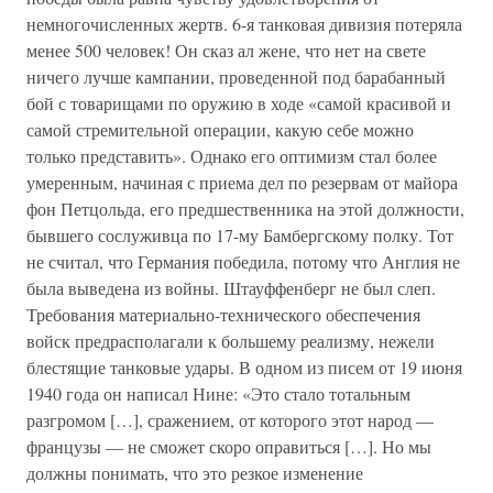
немногочисленных жертв. 6-я танковая дивизия потеряла
менее 500 человек! Он сказ ал жене, что нет на свете
ничего лучше кампании, проведенной под барабанный
бой с товарищами по оружию в ходе «самой красивой и
самой стремительной операции, какую себе можно
только представить». Однако его оптимизм стал более
умеренным, начиная с приема дел по резервам от майора
фон Петцольда, его предшественника на этой должности,
бывшего сослуживца по 17-му Бамбергскому полку. Тот
не считал, что Германия победила, потому что Англия не
была выведена из войны. Штауффенберг не был слеп.
Требования материально-технического обеспечения
войск предрасполагали к большему реализму, нежели
блестящие танковые удары. В одном из писем от 19 июня
1940 года он написал Нине: «Это стало тотальным
разгромом […], сражением, от которого этот народ —
французы — не сможет скоро оправиться […]. Но мы
должны понимать, что это резкое изменение