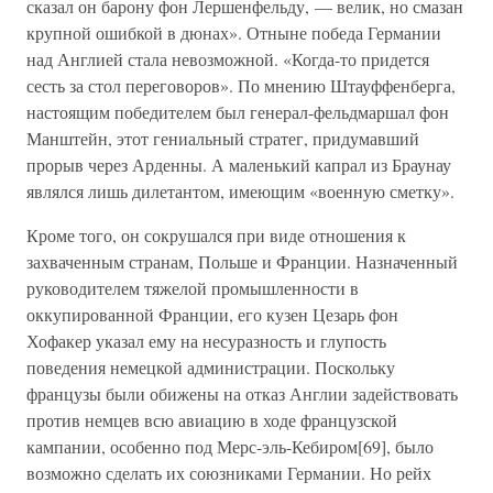
сказал он барону фон Лершенфельду, — велик, но смазан
крупной ошибкой в дюнах». Отныне победа Германии
над Англией стала невозможной. «Когда-то придется
сесть за стол переговоров». По мнению Штауффенберга,
настоящим победителем был генерал-фельдмаршал фон
Манштейн, этот гениальный стратег, придумавший
прорыв через Арденны. А маленький капрал из Браунау
являлся лишь дилетантом, имеющим «военную сметку».
Кроме того, он сокрушался при виде отношения к
захваченным странам, Польше и Франции. Назначенный
руководителем тяжелой промышленности в
оккупированной Франции, его кузен Цезарь фон
Хофакер указал ему на несуразность и глупость
поведения немецкой администрации. Поскольку
французы были обижены на отказ Англии задействовать
против немцев всю авиацию в ходе французской
кампании, особенно под Мерс-эль-Кебиром[69], было
возможно сделать их союзниками Германии. Но рейх