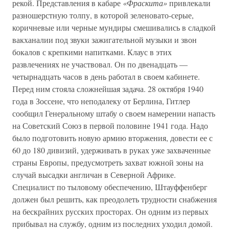
рекой. Представления в кабаре
«Фраскита»
привлекали
разношерстную толпу, в которой зеленовато-серые,
коричневые или черные мундиры смешивались в сладкой
вакханалии под звуки зажигательной музыки и звон
бокалов с крепкими напитками. Клаус в этих
развлечениях не участвовал. Он по двенадцать —
четырнадцать часов в день работал в своем кабинете.
Перед ним стояла сложнейшая задача. 28 октября 1940
года в Зоссене, что неподалеку от Берлина, Гитлер
сообщил Генеральному штабу о своем намерении напасть
на Советский Союз в первой половине 1941 года. Надо
было подготовить новую армию вторжения, довести ее с
60 до 180 дивизий, удерживать в руках уже захваченные
страны Европы, предусмотреть захват южной зоны на
случай высадки англичан в Северной Африке.
Специалист по тыловому обеспечению, Штауффенберг
должен был решить, как преодолеть трудности снабжения
на бескрайних русских просторах. Он одним из первых
прибывал на службу, одним из последних уходил домой.