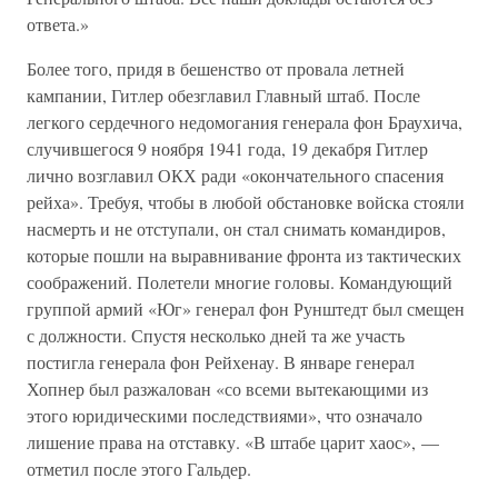
ответа.»
Более того, придя в бешенство от провала летней
кампании, Гитлер обезглавил Главный штаб. После
легкого сердечного недомогания генерала фон Браухича,
случившегося 9 ноября 1941 года, 19 декабря Гитлер
лично возглавил ОКХ ради «окончательного спасения
рейха». Требуя, чтобы в любой обстановке войска стояли
насмерть и не отступали, он стал снимать командиров,
которые пошли на выравнивание фронта из тактических
соображений. Полетели многие головы. Командующий
группой армий «Юг» генерал фон Рунштедт был смещен
с должности. Спустя несколько дней та же участь
постигла генерала фон Рейхенау. В январе генерал
Хопнер был разжалован «со всеми вытекающими из
этого юридическими последствиями», что означало
лишение права на отставку. «В штабе царит хаос», —
отметил после этого Гальдер.