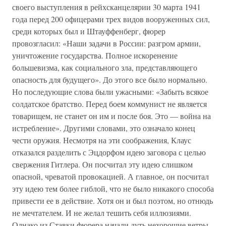
своего выступления в рейхсканцелярии 30 марта 1941
года перед 200 офицерами трех видов вооруженных сил,
среди которых был и Штауффенберг, фюрер
провозгласил: «Наши задачи в России: разгром армии,
уничтожение государства. Полное искоренение
большевизма, как социального зла, представляющего
опасность для будущего». До этого все было нормально.
Но последующие слова были ужасными: «Забыть всякое
солдатское братство. Перед боем коммунист не является
товарищем, не станет он им и после боя. Это — война на
истребление». Другими словами, это означало конец
чести оружия. Несмотря на эти соображения, Клаус
отказался разделить с Эцдорфом идею заговора с целью
свержения Гитлера. Он посчитал эту идею слишком
опасной, чреватой провокацией. А главное, он посчитал
эту идею тем более гиблой, что не было никакого способа
привести ее в действие. Хотя он и был поэтом, но отнюдь
не мечтателем. И не желал тешить себя иллюзиями.
Однако из Ставки фюрера начали дуть нехорошие ветры.