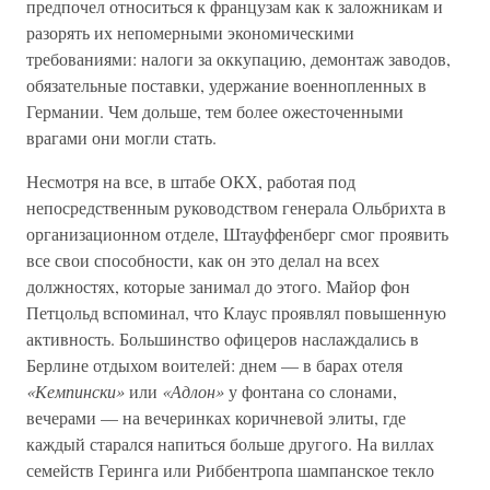
предпочел относиться к французам как к заложникам и
разорять их непомерными экономическими
требованиями: налоги за оккупацию, демонтаж заводов,
обязательные поставки, удержание военнопленных в
Германии. Чем дольше, тем более ожесточенными
врагами они могли стать.
Несмотря на все, в штабе ОКХ, работая под
непосредственным руководством генерала Ольбрихта в
организационном отделе, Штауффенберг смог проявить
все свои способности, как он это делал на всех
должностях, которые занимал до этого. Майор фон
Петцольд вспоминал, что Клаус проявлял повышенную
активность. Большинство офицеров наслаждались в
Берлине отдыхом воителей: днем — в барах отеля
«Кемпински»
или
«Адлон»
у фонтана со слонами,
вечерами — на вечеринках коричневой элиты, где
каждый старался напиться больше другого. На виллах
семейств Геринга или Риббентропа шампанское текло