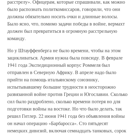
расстрелу». Офицерам, которые спрашивали, как можно
было распознать политкомиссаров, говорили, что они
должны обязательно носить очки и длинные волосы.
Было ясно, что, помимо задачи победы в войне, вермахт
должен был превратиться в огромную расстрельную
команду.
Но у Штауффенберга не было времени, чтобы на этом
зацикливаться. Армия нужна была повсюду. В феврале
1941 года Экспедиционный корпус Роммеля был
отправлен в Северную Африку. В апреле надо было
прийти на помощь итальянскому союзнику,
испытывавшему большие трудности в неосторожно
развязанной войне против Греции и Югославии. Сколько
сил было раздроблено, сколько времени потеря но для
подготовки войны на востоке. Но что было делать, так
решил Гитлер. 22 июня 1941 года без объявления войны
он начал операцию «Барбаросса». Сто пятьдесят
немецких дивизий, включая семнадцать танковых, сорок