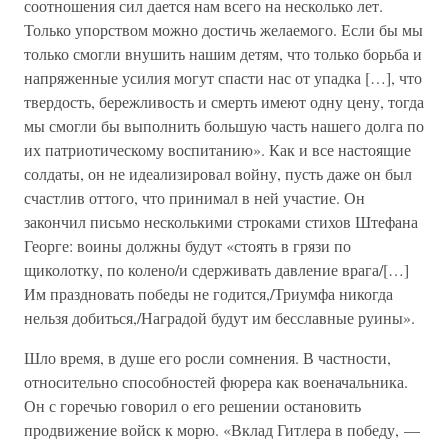
соотношения сил дается нам всего на несколько лет.
Только упорством можно достичь желаемого. Если бы мы
только смогли внушить нашим детям, что только борьба и
напряженные усилия могут спасти нас от упадка […], что
твердость, бережливость и смерть имеют одну цену, тогда
мы смогли бы выполнить большую часть нашего долга по
их патриотическому воспитанию». Как и все настоящие
солдаты, он не идеализировал войну, пусть даже он был
счастлив оттого, что принимал в ней участие. Он
закончил письмо несколькими строками стихов Штефана
Георге: воины должны будут «стоять в грязи по
щиколотку, по колено/и сдерживать давление врага/[…]
Им праздновать победы не годится,/Триумфа никогда
нельзя добиться,/Наградой будут им бесславные руины».
Шло время, в душе его росли сомнения. В частности,
относительно способностей фюрера как военачальника.
Он с горечью говорил о его решении остановить
продвижение войск к морю. «Вклад Гитлера в победу, —