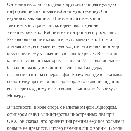
Он ходил из одного отдела в другой, собирая нужную
информацию, выбивая необходимую технику. Он
научился, как написал Нине, «политической и
тактической стратегии, которые были крайне
утомительными». Кабинетные интриги его утомляли.
Разговоры о войне казались расплывчатыми. Но его
личная аура, его умение руководить, его колючий юмор
обеспечили ему уважение в высших кругах. Всего лишь
капитан, ставший майором 1 января 1941 года, он часто
бывал по вызову в кабинете генерала Гальдера,
начальника штаба генерала фон Браухича, где высказывал
свою точку зрения вплоть до ссор. Это было невиданно,
если верить одному из его коллег, капитану Ульриху де
Мезьеру.
В частности, в ходе спора с капитаном фон Эцдорфом,
офицером связи Министерства иностранных дел при
ОКХ, он сказал, что ориентация режима ему все больше и
больше не нравится. Гитлер изменил лицо войны. В ходе