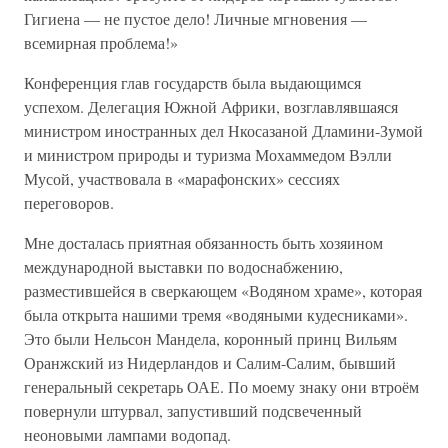
Гигиена — не пустое дело! Личные мгновения —
всемирная проблема!»
Конференция глав государств была выдающимся
успехом. Делегация Южной Африки, возглавлявшаяся
министром иностранных дел Нкосазаной Дламини-Зумой
и министром природы и туризма Мохаммедом Вэлли
Мусой, участвовала в «марафонских» сессиях
переговоров.
Мне досталась приятная обязанность быть хозяином
международной выставки по водоснабжению,
разместившейся в сверкающем «Водяном храме», которая
была открыта нашими тремя «водяными кудесниками».
Это были Нельсон Мандела, коронный принц Вильям
Оранжский из Нидерландов и Салим-Салим, бывший
генеральный секретарь ОАЕ. По моему знаку они втроём
повернули штурвал, запустивший подсвеченный
неоновыми лампами водопад.