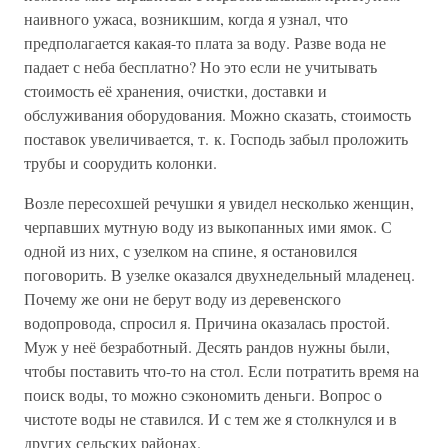
наивного ужаса, возникшим, когда я узнал, что
предполагается какая-то плата за воду. Разве вода не
падает с неба бесплатно? Но это если не учитывать
стоимость её хранения, очистки, доставки и
обслуживания оборудования. Можно сказать, стоимость
поставок увеличивается, т. к. Господь забыл проложить
трубы и соорудить колонки.
Возле пересохшей речушки я увидел несколько женщин,
черпавших мутную воду из выкопанных ими ямок. С
одной из них, с узелком на спине, я остановился
поговорить. В узелке оказался двухнедельный младенец.
Почему же они не берут воду из деревенского
водопровода, спросил я. Причина оказалась простой.
Муж у неё безработный. Десять рандов нужны были,
чтобы поставить что-то на стол. Если потратить время на
поиск воды, то можно сэкономить деньги. Вопрос о
чистоте воды не ставился. И с тем же я столкнулся и в
других сельских районах.