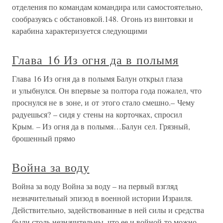
отделения по командам командира или самостоятельно,
сообразуясь с обстановкой.148. Огонь из винтовки и
карабина характеризуется следующими
Глава 16 Из огня да в полымя
Глава 16 Из огня да в полымя Балун открыл глаза
и улыбнулся. Он впервые за полтора года пожалел, что
проснулся не в зоне, и от этого стало смешно.– Чему
радуешься? – сидя у стены на корточках, спросил
Крым. – Из огня да в полымя…Балун сел. Грязный,
брошенный прямо
Война за воду
Война за воду Война за воду – на первый взгляд
незначительный эпизод в военной истории Израиля.
Действительно, задействованные в ней силы и средства
были столь незначительны, что ее и войной-то можно