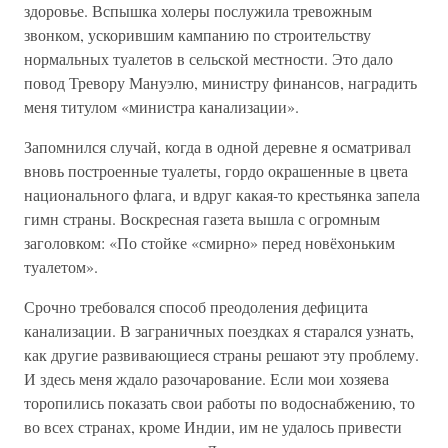
здоровье. Вспышка холеры послужила тревожным
звонком, ускорившим кампанию по строительству
нормальных туалетов в сельской местности. Это дало
повод Тревору Мануэлю, министру финансов, наградить
меня титулом «министра канализации».
Запомнился случай, когда в одной деревне я осматривал
вновь построенные туалеты, гордо окрашенные в цвета
национального флага, и вдруг какая-то крестьянка запела
гимн страны. Воскресная газета вышла с огромным
заголовком: «По стойке «смирно» перед новёхоньким
туалетом».
Срочно требовался способ преодоления дефицита
канализации. В заграничных поездках я старался узнать,
как другие развивающиеся страны решают эту проблему.
И здесь меня ждало разочарование. Если мои хозяева
торопились показать свои работы по водоснабжению, то
во всех странах, кроме Индии, им не удалось привести