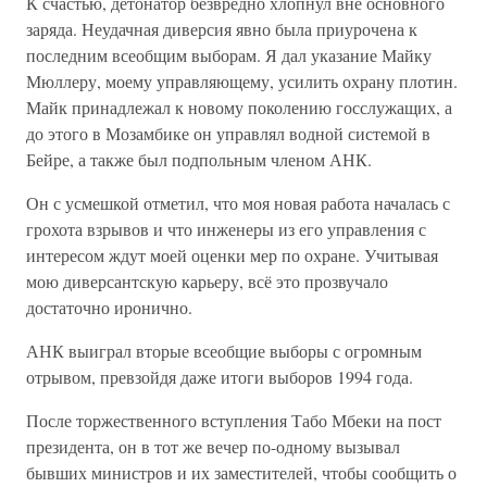
К счастью, детонатор безвредно хлопнул вне основного
заряда. Неудачная диверсия явно была приурочена к
последним всеобщим выборам. Я дал указание Майку
Мюллеру, моему управляющему, усилить охрану плотин.
Майк принадлежал к новому поколению госслужащих, а
до этого в Мозамбике он управлял водной системой в
Бейре, а также был подпольным членом АНК.
Он с усмешкой отметил, что моя новая работа началась с
грохота взрывов и что инженеры из его управления с
интересом ждут моей оценки мер по охране. Учитывая
мою диверсантскую карьеру, всё это прозвучало
достаточно иронично.
АНК выиграл вторые всеобщие выборы с огромным
отрывом, превзойдя даже итоги выборов 1994 года.
После торжественного вступления Табо Мбеки на пост
президента, он в тот же вечер по-одному вызывал
бывших министров и их заместителей, чтобы сообщить о