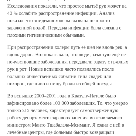
Исследования показали, что простое мытьё рук может на
40 % ослабить распространение инфекции. Анализ
показал, что эпидемия холеры вызвана не просто
зараженной водой. Передача инфекции была связана с
плохими гигиеническими обычаями.
При распространении холеры путь её шел не вдоль рек, а
вдоль дорог. Это показывало, что люди, зачастую ещё не
почувствовшие заболевания, передавали заразу с грязных
рук в рот. Новые вспышки часто появлялись после
больших общественных событий типа свадеб или
похорон, где пиво и пищу брали из общей посуды.
Во вспышке 2000–2001 года в Квазулу-Натале было
зафиксировано более 100 000 заболевших. То, что умерло
только 215 человек, характеризует самоотверженную
работу департамента здравоохранения, возглавляемого
министром Манто Тшабалала-Мсиманг. Я ездил с ней в
лечебные центры, где больным быстро возвращали